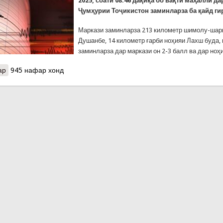
2025, соати 08:46 дақиқа бо вақти маҳаллӣ да
Ҷумҳурии Тоҷикистон заминларза ба қайд ги
Маркази заминларза 213 километр шимолу-шар
Душанбе, 14 километр ғарби ноҳияи Лахш буда,
заминларза дар маркази он 2-3 балл ва дар но
ар
о Заминларза дар кишвар. Талафони ҷониву хисороти дигар нест
945 нафар хонд