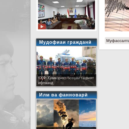
Муфассалт
Мудофиаи гражданӣ
КҲФ: Ҳамкориҳо бозҳам тақвият
ёфтаанд
Илм ва фанноварӣ