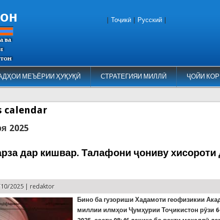
тон
|
Тоҷикӣ
|
Русский
|
АДҲОИ МЕЪЁРИИ ҲУҚУҚӢ
СТРАТЕГИЯИ МИЛЛӢ
ҶОЙИ КОР
es calendar
ря 2025
рза дар кишвар. Талафони ҷониву хисороти 
/10/2025 |
redaktor
Бино ба гузориши Хадамоти геофизикии Ак
миллии илмҳои Ҷумҳурии Тоҷикистон рӯзи 6