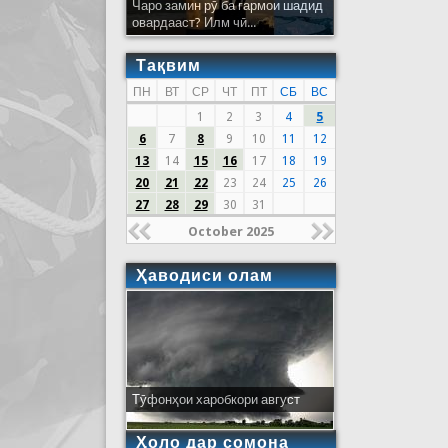
Чаро замин рӯ ба гармои шадид
овардааст? Илм чӣ...
Тақвим
ПН
ВТ
СР
ЧТ
ПТ
СБ
ВС
1
2
3
4
5
6
7
8
9
10
11
12
13
14
15
16
17
18
19
20
21
22
23
24
25
26
27
28
29
30
31
October 2025
Ҳаводиси олам
Тӯфонҳои харобкори август
Ҳоло дар сомона