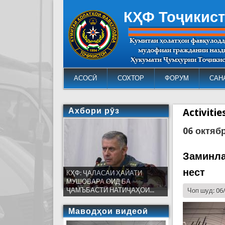
КҲФ Тоҷикис
АСОСӢ
СОХТОР
ФОРУМ
САН
Ахбори рӯз
Activiti
06 октяб
Заминла
нест
КҲФ: ҶАЛАСАИ ҲАЙАТИ
МУШОВАРА ОИД БА
ҶАМЪБАСТИ НАТИҶАҲОИ...
Чоп шуд: 06
Маводҳои видеоӣ