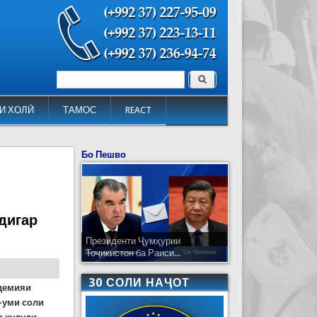
Поиск
Форма поиска
И ХОЛӢ
ТАМОС
REACT
Бо Пешво
дигар
Президенти Ҷумҳурии
Тоҷикистон ба Раиси...
30 СОЛИ НАҶОТ
адемияи
-уми соли