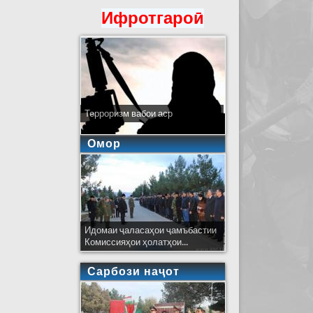
Ифротгароӣ
Терроризм вабои аср
Омор
Идомаи ҷаласаҳои ҷамъбастии
Комиссияҳои ҳолатҳои...
Сарбози наҷот