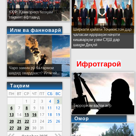
КҲФ: Ҳамкориҳо бозҳам
тақвият ёфтаанд
Ширкати ҳайати Тоҷикистон дар
Илм ва фанноварӣ
ҷаласаи идораҳои наҷоти
кишварҳои узви СҲШ дар
шаҳри Деҳлӣ
Ифротгароӣ
Чаро замин рӯ ба гармои
шадид овардааст? Илм чӣ...
Тақвим
ПН
ВТ
СР
ЧТ
ПТ
СБ
ВС
1
2
3
4
5
Терроризм вабои аср
6
7
8
9
10
11
12
13
14
15
16
17
18
19
Омор
20
21
22
23
24
25
26
27
28
29
30
31