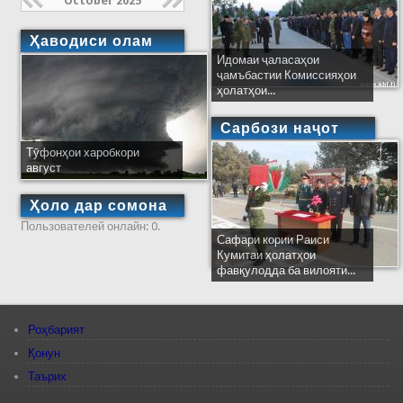
October 2025
Ҳаводиси олам
Идомаи ҷаласаҳои
ҷамъбастии Комиссияҳои
ҳолатҳои...
Сарбози наҷот
Тӯфонҳои харобкори
август
Ҳоло дар сомона
Пользователей онлайн: 0.
Сафари кории Раиси
Кумитаи ҳолатҳои
фавқулодда ба вилояти...
Роҳбарият
Қонун
Таърих