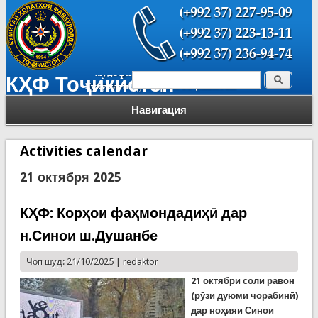
Поиск
КҲФ Тоҷикистон
Форма поиска
Навигация
Activities calendar
21 октября 2025
КҲФ: Корҳои фаҳмондадиҳӣ дар
н.Синои ш.Душанбе
Чоп шуд: 21/10/2025 |
redaktor
21 октябри соли равон
(рӯзи дуюми чорабинӣ)
дар ноҳияи Синои