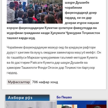
шаҳри Душанбе
чорабинии
фаҳмондадиҳӣ доир
гардид, ки он дар
доираи иҷрои нақшаи
корҳои фаҳмондадиҳии Кумитаи ҳолатҳои фавқулодда ва
мудофиаи граждании назди Ҳукумати Ҷумҳурии Тоҷикистон
ташкил карда шуд.
Чорабинии фаҳмондадиҳии мазкур оид ба қоидаҳои рафтори
дуруст ҳангоми ба вуқуъ омадани заминларза маҳсуб меёфт. Он
бо ташаббуси Маркази ҷумҳуриявии таълимӣ-методии Кумита
ва бо дастгирии Раёсати Кумита дар шаҳри Душанбе ва
ҳамкории Ташкилоти Фонди Оғохон дар Тоҷикистон баргузор
гардид.
Муфассалтар
о КҲФ: Корҳои фаҳмондадиҳӣ дар н.Синои
706 нафар хонд
ш.Душанбе
Ахбори рӯз
Бо Пешво