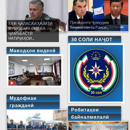
Президенти Ҷумҳурии
КҲФ: ҶАЛАСАИ ҲАЙАТИ
Тоҷикистон ба Раиси...
МУШОВАРА ОИД БА
ҶАМЪБАСТИ
НАТИҶАҲОИ...
30 СОЛИ НАҶОТ
Маводҳои видеоӣ
Мудофиаи
гражданӣ
Робитаҳои
байналмилалӣ