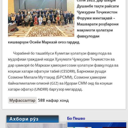
соли 2025, дар шаҳри
Душанбе таҳти раёсати
Ҷумҳурии Тоҷикистон
Форуми минтақавӣ –
Машварати роҳбарони
мақомоти ҳолатҳои
фавқулодаи
кишварҳои Осиёи Марказӣ оғоз гардид.
Чорабинӣ бо ташаббуси Кумитаи ҳолатҳои фавқулода ва
мудофиаи гражданӣ назди Ҳукумати Ҷумҳурии Тоҷикистон ва
дар ҳамкорӣ бо Маркази ҳамоҳангсозии ҳолатҳои фавқулода ва
коҳиши хатари офатҳои табиӣ (CESDRR), Барномаи рушди
Созмони Милали Муттаҳид (БРСММ), Созмони ҳамкории
байналмилалии олмонӣ (GIZ) ва Идораи СММ оид ба коҳиши
хатари офатҳо (UNDRR) баргузор мегардад.
Муфассалтар
о КҲФ: Форуми минтақавии роҳбарони мақомоти
588 нафар хонд
ҳолатҳои фавқулодаи кишварҳои Осиёи
Марказӣ оғоз ёфт
Ахбори рӯз
Бо Пешво