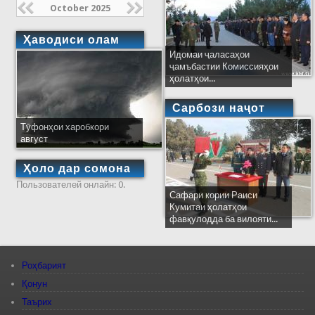
October 2025
Ҳаводиси олам
Идомаи ҷаласаҳои
ҷамъбастии Комиссияҳои
ҳолатҳои...
Сарбози наҷот
Тӯфонҳои харобкори
август
Ҳоло дар сомона
Пользователей онлайн: 0.
Сафари кории Раиси
Кумитаи ҳолатҳои
фавқулодда ба вилояти...
Роҳбарият
Қонун
Таърих