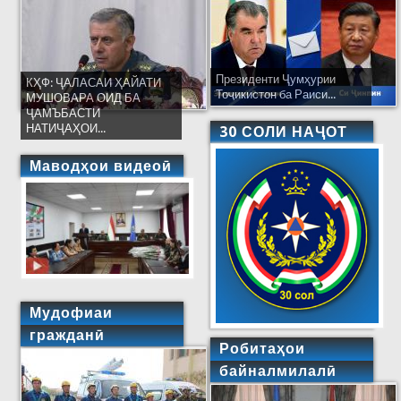
Президенти Ҷумҳурии
КҲФ: ҶАЛАСАИ ҲАЙАТИ
Тоҷикистон ба Раиси...
МУШОВАРА ОИД БА
ҶАМЪБАСТИ
НАТИҶАҲОИ...
30 СОЛИ НАҶОТ
Маводҳои видеоӣ
Мудофиаи
гражданӣ
Робитаҳои
байналмилалӣ