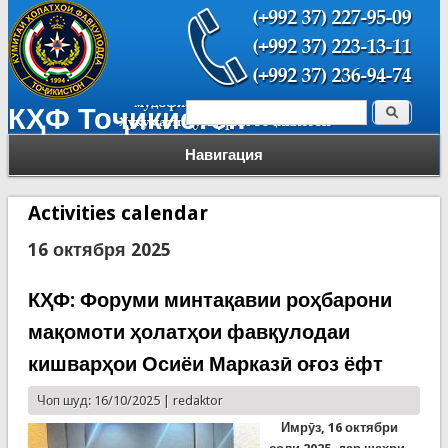
Поиск
КҲФ Тоҷикистон
Форма поиска
Навигация
Activities calendar
16 октября 2025
КҲФ: Форуми минтақавии роҳбарони
мақомоти ҳолатҳои фавқулодаи
кишварҳои Осиёи Марказӣ оғоз ёфт
Чоп шуд: 16/10/2025 |
redaktor
Имрӯз, 16 октябри