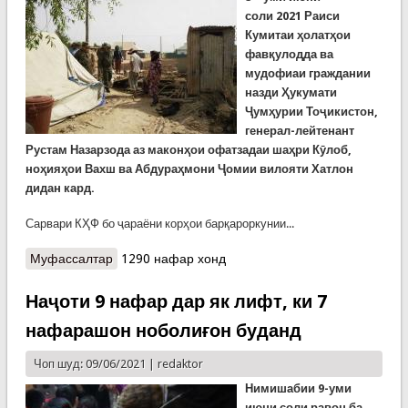
соли
2021
Раиси
Кумитаи ҳолатҳои
фавқулодда ва
мудофиаи граждании
назди Ҳукумати
Ҷумҳурии Тоҷикистон,
генерал-лейтенант
Рустам Назарзода аз маконҳои офатзадаи шаҳри Кӯлоб,
ноҳияҳои Вахш ва Абдураҳмони Ҷомии вилояти Хатлон
дидан кард.
Сарвари КҲФ бо ҷараёни корҳои барқароркунии...
Муфассалтар
о Боздиди навбатии генерал Назарзода аз
1290 нафар хонд
маконҳои офатрасида дар вилояти Хатлон
Наҷоти 9 нафар дар як лифт, ки 7
нафарашон ноболиғон буданд
Чоп шуд: 09/06/2021 |
redaktor
Нимишабии 9-уми
июни соли равон ба