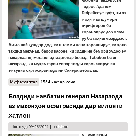
ҷаҳонии тандурустӣ
Тедрос Аданом
Гебрейесус гуфт, ки аз
моҳи май шумори
гирифторон ба
коронвирус дар олам
рӯ ба коҳиш овардааст.
Аммо вай ҳушдор дод, ки штамми нави коронвирус, ки ҳоло
таҳдид мекунад, барои касоне, ки зидди ин беморӣ худро эм
накардаанд, метавонад марговар бошад. Табибон ба ин
назаранд, ки муҳимтарин сипар зидди коронавирус ин
эмкунии сартосарии аҳолии Сайёра мебошад.
Муфассалтар
о COVID-19: Хушбинии сарвари Созмони
1564 нафар хонд
ҷаҳонии тандурустӣ аз коҳиши рӯзафзуни
гирифторон ба коронавирус
Боздиди навбатии генерал Назарзода
аз маконҳои офатрасида дар вилояти
Хатлон
Чоп шуд: 09/06/2021 |
redaktor
8
– уми июни