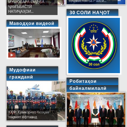
Тоҷикистон ба Раиси...
МУШОВАРА ОИД БА
ҶАМЪБАСТИ
НАТИҶАҲОИ...
30 СОЛИ НАҶОТ
Маводҳои видеоӣ
Мудофиаи
гражданӣ
Робитаҳои
байналмилалӣ
КҲФ: Ҳамкориҳо бозҳам
тақвият ёфтаанд