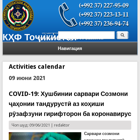
Поиск
КҲФ Тоҷикистон
Форма поиска
Навигация
Activities calendar
09 июни 2021
COVID-19: Хушбинии сарвари Созмони
ҷаҳонии тандурустӣ аз коҳиши
рӯзафзуни гирифторон ба коронавирус
Чоп шуд: 09/06/2021 |
redaktor
Сарвари созмони