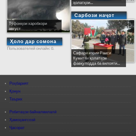
ҳолатҳои...
Сарбози наҷот
Тӯфонҳои харобкори
август
Ҳоло дар сомона
Пользователей онлайн: 0.
Сафари кории Раиси
Кумитаи ҳолатҳои
фавқулодда ба вилояти...
Роҳбарият
Қонун
Таърих
Робитаҳои байналмилалӣ
Ҳамоҳангсозӣ
Ҷасорат