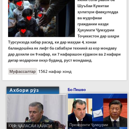
Шуъбаи Кумитаи
ҳолатҳои фавқулодда
ва мудофиаи
граждании назди
Ҳукумати Ҷумҳурии
Тоҷикистон дар шаҳри
Турсунзода хабар расид, ки дар маҳҳаи 4, хонаи
баландошёна як лифт ба сабабҳои техникӣ аз кор мондаву
дар дохили он 9 нафар, ки 7 нафарашон кӯдакон ва 2 нафари
дигар модарони онҳо буданд, руст мондаанд.
Муфассалтар
о Наҷоти 9 нафар дар як лифт, ки 7 нафарашон
1562 нафар хонд
ноболиғон буданд
Ахбори рӯз
Бо Пешво
Президенти Ҷумҳурии
КҲФ: ҶАЛАСАИ ҲАЙАТИ