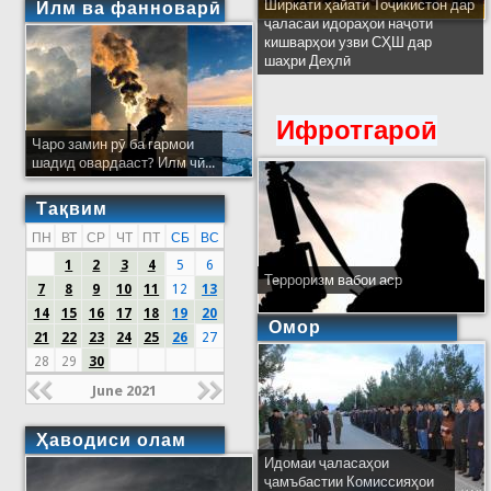
Ширкати ҳайати Тоҷикистон дар
Илм ва фанноварӣ
ҷаласаи идораҳои наҷоти
кишварҳои узви СҲШ дар
шаҳри Деҳлӣ
Ифротгароӣ
Чаро замин рӯ ба гармои
шадид овардааст? Илм чӣ...
Тақвим
ПН
ВТ
СР
ЧТ
ПТ
СБ
ВС
1
2
3
4
5
6
Терроризм вабои аср
7
8
9
10
11
12
13
14
15
16
17
18
19
20
Омор
21
22
23
24
25
26
27
28
29
30
June 2021
Ҳаводиси олам
Идомаи ҷаласаҳои
ҷамъбастии Комиссияҳои