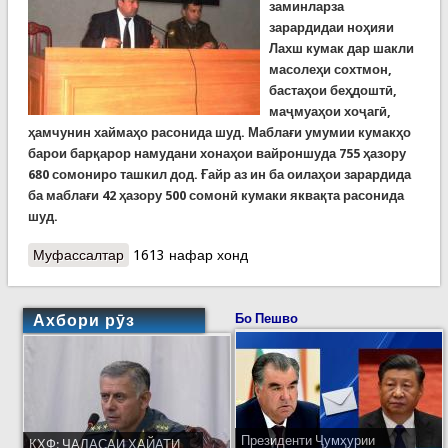
заминларза
зарардидаи ноҳияи
Лахш кумак дар шакли
масолеҳи сохтмон,
бастаҳои беҳдоштӣ,
маҷмуаҳои хоҷагӣ,
ҳамчунин хаймаҳо расонида шуд. Маблағи умумии кумакҳо
барои барқарор намудани хонаҳои вайроншуда 755 ҳазору
680 сомониро ташкил дод. Ғайр аз ин ба оилаҳои зарардида
ба маблағи 42 ҳазору 500 сомонӣ кумаки яквақта расонида
шуд.
Муфассалтар
о Баргузории ҷаласаи муштарак дар ноҳияи
1613 нафар хонд
Лахш
Ахбори рӯз
Бо Пешво
Президенти Ҷумҳурии
КҲФ: ҶАЛАСАИ ҲАЙАТИ