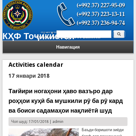
Поиск
КҲФ Тоҷикистон
Форма поиска
Навигация
Activities calendar
17 январи 2018
Тағйири ногаҳони ҳаво вазъро дар
роҳҳои куҳӣ ба мушкили рӯ ба рӯ кард
ва боиси садамаҳои нақлиётӣ шуд
Чоп шуд: 17/01/2018 |
admin
Баъди боришоти зиёди