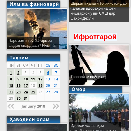
Ширкати ҳайати Тоҷикистон дар
Илм ва фанноварӣ
ҷаласаи идораҳои наҷоти
кишварҳои узви СҲШ дар
шаҳри Деҳлӣ
Ифротгароӣ
Чаро замин рӯ ба гармои
шадид овардааст? Илм чӣ...
Тақвим
ПН
ВТ
СР
ЧТ
ПТ
СБ
ВС
1
2
3
4
5
6
7
Терроризм вабои аср
8
9
10
11
12
13
14
15
16
17
18
19
20
21
Омор
22
23
24
25
26
27
28
29
30
31
January 2018
Ҳаводиси олам
Идомаи ҷаласаҳои
ҷамъбастии Комиссияҳои