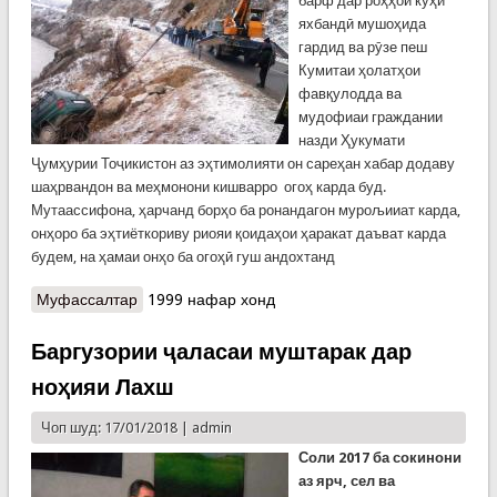
барф дар роҳҳои куҳӣ
яхбандӣ мушоҳида
гардид ва рӯзе пеш
Кумитаи ҳолатҳои
фавқулодда ва
мудофиаи граждании
назди Ҳукумати
Ҷумҳурии Тоҷикистон аз эҳтимолияти он сареҳан хабар додаву
шаҳрвандон ва меҳмонони кишварро огоҳ карда буд.
Мутаассифона, ҳарчанд борҳо ба ронандагон мурољииат карда,
онҳоро ба эҳтиёткориву риояи қоидаҳои ҳаракат даъват карда
будем, на ҳамаи онҳо ба огоҳӣ гуш андохтанд
Муфассалтар
о Тағйири ногаҳони ҳаво вазъро дар роҳҳои куҳӣ
1999 нафар хонд
ба мушкили рӯ ба рӯ кард ва боиси садамаҳои
нақлиётӣ шуд
Баргузории ҷаласаи муштарак дар
ноҳияи Лахш
Чоп шуд: 17/01/2018 |
admin
Соли 2017 ба сокинони
аз ярч, сел ва