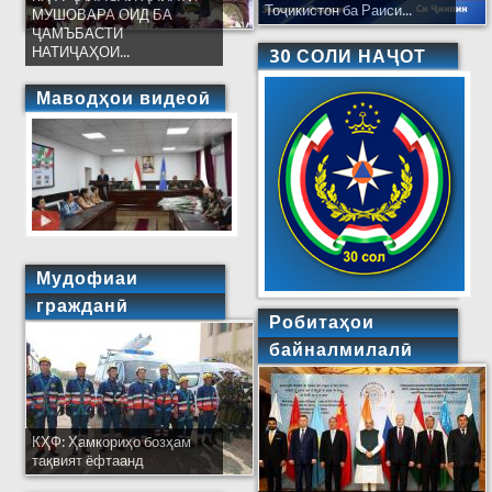
Тоҷикистон ба Раиси...
МУШОВАРА ОИД БА
ҶАМЪБАСТИ
НАТИҶАҲОИ...
30 СОЛИ НАҶОТ
Маводҳои видеоӣ
Мудофиаи
гражданӣ
Робитаҳои
байналмилалӣ
КҲФ: Ҳамкориҳо бозҳам
тақвият ёфтаанд