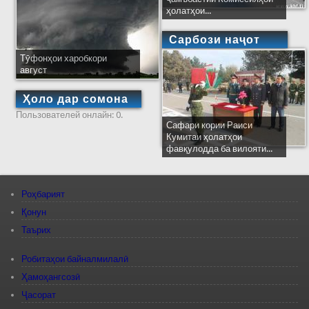
ҳолатҳои...
Сарбози наҷот
Тӯфонҳои харобкори
август
Ҳоло дар сомона
Пользователей онлайн: 0.
Сафари кории Раиси
Кумитаи ҳолатҳои
фавқулодда ба вилояти...
Роҳбарият
Қонун
Таърих
Робитаҳои байналмилалӣ
Ҳамоҳангсозӣ
Ҷасорат