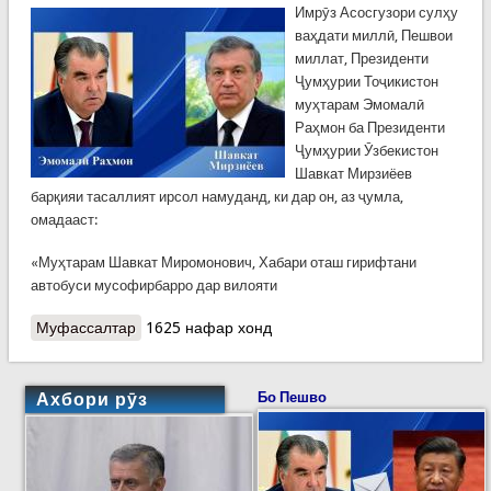
Имрӯз Асосгузори сулҳу
ваҳдати миллӣ, Пешвои
миллат, Президенти
Ҷумҳурии Тоҷикистон
муҳтарам Эмомалӣ
Раҳмон ба Президенти
Ҷумҳурии Ӯзбекистон
Шавкат Мирзиёев
барқияи тасаллият ирсол намуданд, ки дар он, аз ҷумла,
омадааст:
«Муҳтарам Шавкат Миромонович, Хабари оташ гирифтани
автобуси мусофирбарро дар вилояти
Муфассалтар
о Барқияи тасаллияти Пешвои миллат Эмомалӣ
1625 нафар хонд
Раҳмон ба Президенти Ҷумҳурии Ӯзбекистон
Шавкат Мирзиёев
Ахбори рӯз
Бо Пешво