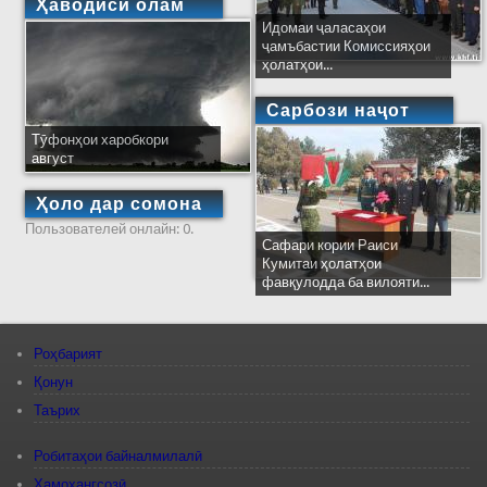
Ҳаводиси олам
Идомаи ҷаласаҳои
ҷамъбастии Комиссияҳои
ҳолатҳои...
Сарбози наҷот
Тӯфонҳои харобкори
август
Ҳоло дар сомона
Пользователей онлайн: 0.
Сафари кории Раиси
Кумитаи ҳолатҳои
фавқулодда ба вилояти...
Роҳбарият
Қонун
Таърих
Робитаҳои байналмилалӣ
Ҳамоҳангсозӣ