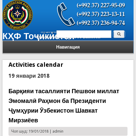
Поиск
КҲФ Тоҷикистон
Форма поиска
Навигация
Activities calendar
19 январи 2018
Барқияи тасаллияти Пешвои миллат
Эмомалӣ Раҳмон ба Президенти
Ҷумҳурии Ӯзбекистон Шавкат
Мирзиёев
Чоп шуд: 19/01/2018 |
admin