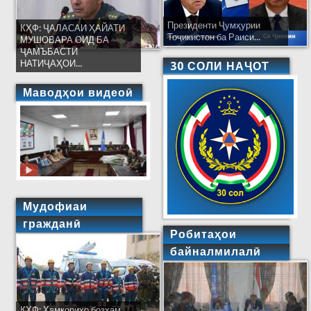
Президенти Ҷумҳурии
КҲФ: ҶАЛАСАИ ҲАЙАТИ
Тоҷикистон ба Раиси...
МУШОВАРА ОИД БА
ҶАМЪБАСТИ
НАТИҶАҲОИ...
30 СОЛИ НАҶОТ
Маводҳои видеоӣ
Мудофиаи
гражданӣ
Робитаҳои
байналмилалӣ
КҲФ: Ҳамкориҳо бозҳам