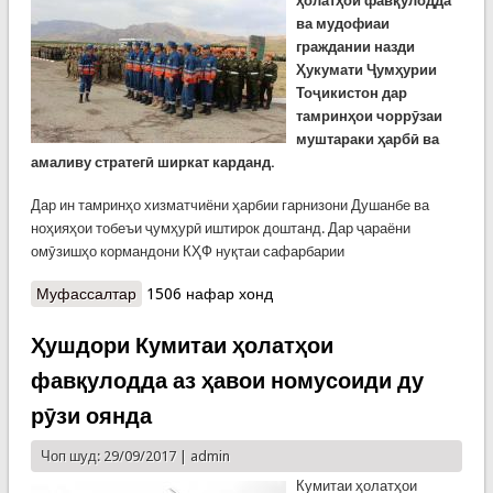
ҳолатҳои фавқулодда
ва мудофиаи
граждании назди
Ҳукумати Ҷумҳурии
Тоҷикистон дар
тамринҳои чоррӯзаи
муштараки ҳарбӣ ва
амаливу стратегӣ ширкат карданд.
Дар ин тамринҳо хизматчиёни ҳарбии гарнизони Душанбе ва
ноҳияҳои тобеъи ҷумҳурӣ иштирок доштанд. Дар ҷараёни
омӯзишҳо кормандони КҲФ нуқтаи сафарбарии
Муфассалтар
о Ширкати кормандони Кумитаи ҳолатҳои
1506 нафар хонд
фавқулодда дар тамринҳои тактикӣ
Ҳушдори Кумитаи ҳолатҳои
фавқулодда аз ҳавои номусоиди ду
рӯзи оянда
Чоп шуд: 29/09/2017 |
admin
Кумитаи ҳолатҳои