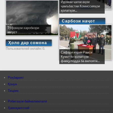
Идомаи ҷаласаҳои
ҷамъбастии Комиссияҳои
ҳолатҳои...
Сарбози наҷот
Тӯфонҳои харобкори
август
Ҳоло дар сомона
Пользователей онлайн: 0.
Сафари кории Раиси
Кумитаи ҳолатҳои
фавқулодда ба вилояти...
Роҳбарият
Қонун
Таърих
Робитаҳои байналмилалӣ
Ҳамоҳангсозӣ