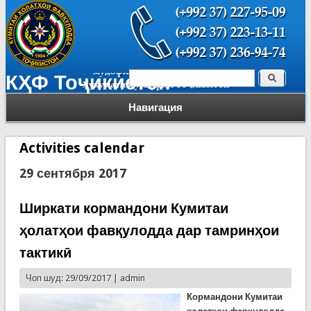
Поиск
КҲФ Тоҷикистон
Форма поиска
Навигация
Activities calendar
29 сентября 2017
Ширкати кормандони Кумитаи
ҳолатҳои фавқулодда дар тамринҳои
тактикӣ
Чоп шуд: 29/09/2017 |
admin
Кормандони Кумитаи