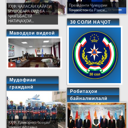
Президенти Ҷумҳурии
КҲФ: ҶАЛАСАИ ҲАЙАТИ
Тоҷикистон ба Раиси...
МУШОВАРА ОИД БА
ҶАМЪБАСТИ
НАТИҶАҲОИ...
30 СОЛИ НАҶОТ
Маводҳои видеоӣ
Мудофиаи
гражданӣ
Робитаҳои
байналмилалӣ
КҲФ: Ҳамкориҳо бозҳам
тақвият ёфтаанд