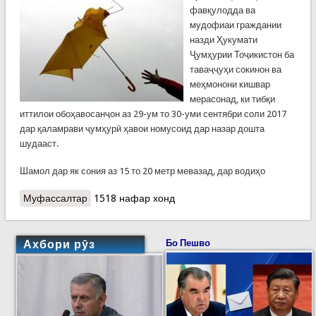
фавқулодда ва
мудофиаи граждании
назди Ҳукумати
Ҷумҳурии Тоҷикистон ба
таваҷҷуҳи сокинон ва
меҳмонони кишвар
мерасонад, ки тибқи
иттилои обоҳавосанҷон аз 29-ум то 30-уми сентябри соли 2017
дар қаламрави ҷумҳурӣ ҳавои номусоид дар назар дошта
шудааст.
Шамол дар як сония аз 15 то 20 метр мевазад, дар водиҳо
Муфассалтар
о Ҳушдори Кумитаи ҳолатҳои фавқулодда аз
1518 нафар хонд
ҳавои номусоиди ду рӯзи оянда
Ахбори рӯз
Бо Пешво