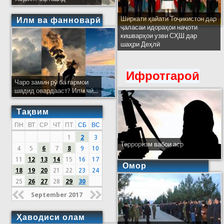
Ширкати ҳайати Тоҷикистон дар
Илм ва фанноварӣ
ҷаласаи идораҳои наҷоти
кишварҳои узви СҲШ дар
шаҳри Деҳлӣ
Ифротгароӣ
Чаро замин рӯ ба гармои
шадид овардааст? Илм чӣ...
Тақвим
ПН
ВТ
СР
ЧТ
ПТ
СБ
ВС
1
2
3
Терроризм вабои аср
4
5
6
7
8
9
10
11
12
13
14
15
16
17
Омор
18
19
20
21
22
23
24
25
26
27
28
29
30
September 2017
Ҳаводиси олам