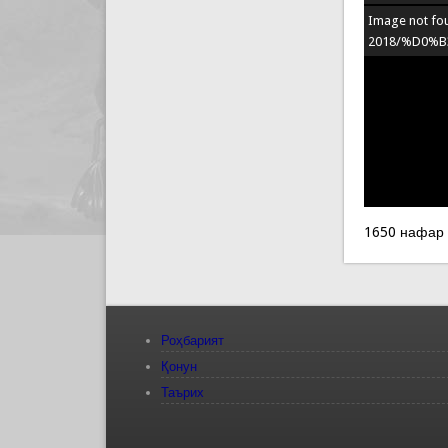
Image not fou
2018/%D0%B
1650 нафар
Роҳбарият
Қонун
Таърих