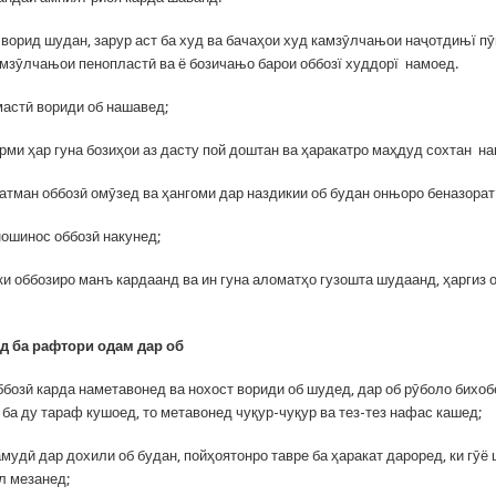
б ворид шудан, зарур аст ба худ ва бачаҳои худ камзӯлчањои наҷотдињї п
мзӯлчањои пенопластӣ ва ё бозичањо барои оббозї худдорї намоед.
мастӣ вориди об нашавед;
арми ҳар гуна бозиҳои аз дасту пой доштан ва ҳаракатро маҳдуд сохтан н
ҳатман оббозӣ омӯзед ва ҳангоми дар наздикии об будан онњоро беназорат
ношинос оббозӣ накунед;
 ки оббозиро манъ кардаанд ва ин гуна аломатҳо гузошта шудаанд, ҳаргиз 
д ба рафтори одам дар об
ббозӣ карда наметавонед ва нохост вориди об шудед, дар об рӯболо бихоб
 ба ду тараф кушоед, то метавонед чуқур-чуқур ва тез-тез нафас кашед;
амудӣ дар дохили об будан, пойҳоятонро тавре ба ҳаракат дароред, ки гӯё
л мезанед;