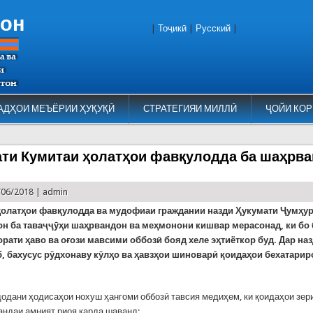
тон
|
Тоҷикӣ
|
Русский
|
АДҲОИ МЕЪЁРИИ ҲУҚУҚӢ
СТРАТЕГИЯИ МИЛЛӢ
ҶОЙИ КОР
ти Кумитаи ҳолатҳои фавқулодда ба шаҳрв
/06/2018 |
admin
ҳолатҳои фавқулодда ва мудофиаи граждании назди Ҳукумати Ҷумҳу
он ба таваҷҷӯҳи шаҳрвандон ва меҳмонони кишвар мерасонад, ки бо
рати ҳаво ва оғози мавсими оббозӣ бояд хеле эҳтиёткор буд. Дар на
б, бахусус рӯдхонаву кӯлҳо ва ҳавзҳои шиноварӣ қоидаҳои бехатарир
додани ҳодисаҳои нохуш ҳангоми оббозӣ тавсия медиҳем, ки қоидаҳои зер
андаи амният риоя карда шаванд: