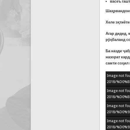
васеъ гаш
Шаҳрвандон
Хеле эҳтиётк
Агар дидед, 
рӯҳбаланд со
Ба назди ҷаб
назорат кард
самти соҳил
Image not fou
2018/%D0%B
Image not fou
2018/%D0%B
Image not fou
2018/%D0%9
Image not fou
2018/%D0%9