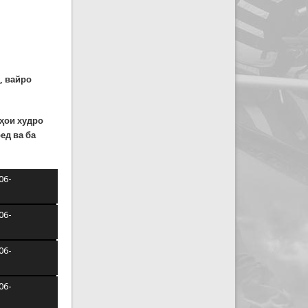
, вайро
лҳои худро
ед ва ба
/06-
/06-
/06-
/06-