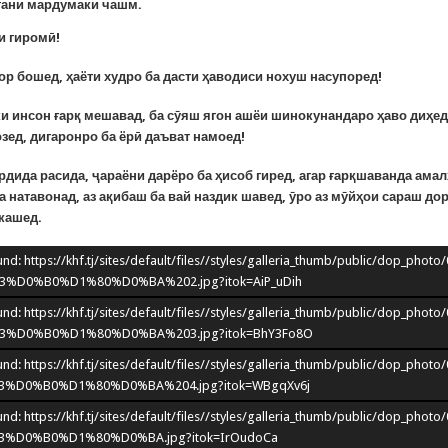
тани мардумаки чашм.
и гиромӣ
!
ор бошед, ҳаёти худро ба дасти ҳаводиси нохуш насупоред!
ки инсон ғарқ мешавад, ба сӯяш ягон ашёи шинокунандаро ҳаво диҳед
зед, дигаронро ба ёрӣ даъват намоед!
рдида расида, ҷараёни дарёро ба ҳисоб гиред, агар ғарқшаванда ама
а натавонад, аз ақибаш ба вай наздик шавед, ӯро аз мӯйҳои сараш дор
 кашед.
nd: https://khf.tj/sites/default/files//styles/galleria_thumb/public/dop_photo
3%D0%B0%D1%80%D0%BA%202.jpg?itok=AiP_uDih
nd: https://khf.tj/sites/default/files//styles/galleria_thumb/public/dop_photo
3%D0%B0%D1%80%D0%BA%203.jpg?itok=BhY3Fo8O
nd: https://khf.tj/sites/default/files//styles/galleria_thumb/public/dop_photo
3%D0%B0%D1%80%D0%BA%204.jpg?itok=WBgqXv6j
nd: https://khf.tj/sites/default/files//styles/galleria_thumb/public/dop_photo
3%D0%B0%D1%80%D0%BA.jpg?itok=IrOudoCa