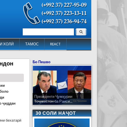
Поиск
Форма поиска
И ХОЛӢ
ТАМОС
REACT
Бо Пешво
андон
рии
 боло
Президенти Ҷумҳурии
зди
Тоҷикистон ба Раиси...
о ҷиддан
30 СОЛИ НАҶОТ
ини бехатарӣ