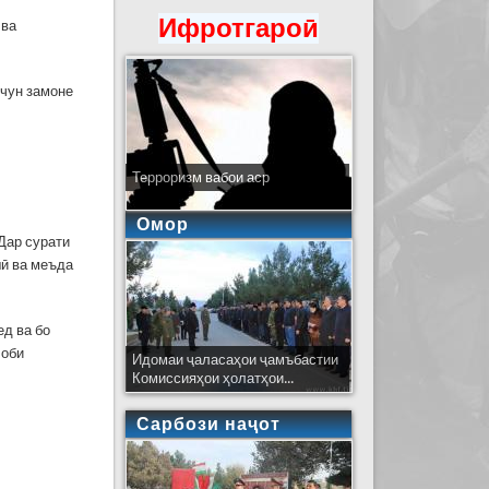
Ифротгароӣ
 ва
 чун замоне
Терроризм вабои аср
Омор
 Дар сурати
шӣ ва меъда
ед ва бо
 оби
Идомаи ҷаласаҳои ҷамъбастии
Комиссияҳои ҳолатҳои...
Сарбози наҷот