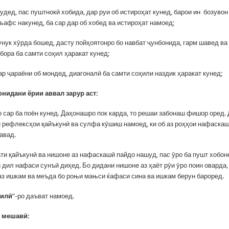
шудед, пас пуштнокӣ хобида, дар руи об истироҳат кунед, барои ин бозувон
љафс накунед, ба сар дар об хобед ва истироҳат намоед;
унук хӯрда бошед, дасту пойҳоятонро бо навбат ҷунбонида, гарм шавед ва
бора ба самти соҳил ҳаракат кунед;
ар ҷараёни об мондед, диагоналӣ ба самти соҳили наздик ҳаракат кунед;
нидани ёрии аввал зарур аст:
 сар ба поён кунед. Даҳонашро пок карда, то решаи забонаш фишор оред.
 рефлексҳои қайъкунӣ ва сулфа кӯшиш намоед, ки об аз роҳҳои нафаска
авад.
ати қайъкунӣ ва нишоне аз нафаскашӣ пайдо нашуд, пас ӯро ба пушт хобон
 дил нафаси сунъӣ диҳед. Бо дидани нишоне аз ҳаёт рӯи ӯро поин оварда,
з ишкам ва меъда бо роњи мањси ќафаси сина ва ишкам берун бароред.
ҷилӣ
”-ро даъват намоед.
қ мешавӣ: