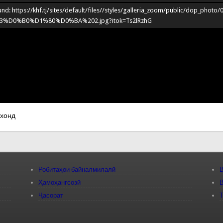
nd: https://khf.tj/sites/default/files//styles/galleria_zoom/public/dop_photo/
3%D0%B0%D1%80%D0%BA%202.jpg?itok=Ts2lRzhG
 хонд
Робитаҳои байналмилалӣ
В
Ҳамоҳангсозӣ
В
Ҷасорат