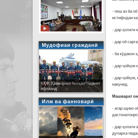
- пеш аз ба о
истифодаи ка
- дар ҳолати 
- дар об сарг
Мудофиаи гражданӣ
- ба кӯдакон 
- дар ҷойҳои 
- дар ҷойҳое,
КҲФ: Ҳамкориҳо бозҳам тақвият
накунед.
ёфтаанд
Машварат ои
Илм ва фанноварӣ
- агар шумо о
дастонатонро
- дар ҳолати 
дучарха педа