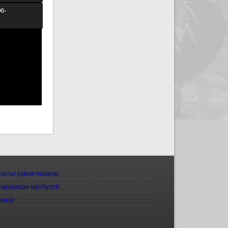
06-
азъи ҳавои кишвар
арақаҳои матбуотӣ
Тамос