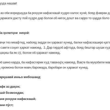
дода нашав!
и аз оби воридшуда ба роҳҳои нафаскашӣ худро халос кунӣ, бояд фавран д
ҳаракати дасту пой худро дар болои об нигоҳ дошт ва сарро то ҳадде боло 
ба ҳолатҳои ниҳоӣ:
авҷи тез меафтед, набояд зидди он ҳаракат кунед, балки нафаскаширо қатъ
 самти соҳил ҳаркат намоед. 2. Дар гирдоб афтода, бояд бештар шуши худ
 ҷаҳиш ба як сӯ, болои об ҳаракат намоед.
об шино карда, ба нафасгирии худ таваҷҷӯҳ намоед. Вақте ба муқобили ма
д оромона болои мавҷ баромада, баробари он ҳаракат кунед.
арқшавӣ ин
њ
о мебошанд:
афк аз даҳон;
ашӣ бозмондан;
ани роҳҳои нафаскашӣ;
ани пӯст;