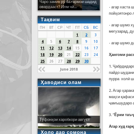
Чаро замин рӯ ба гармои шадид
овардааст? Илм чӣ...
- агар хаста 
пойҳоятонро 
Тақвим
- агар шумо х
ПН
ВТ
СР
ЧТ
ПТ
СБ
ВС
мегузарад, ду
1
2
3
4
5
6
7
8
9
10
- агар шумо д
11
12
13
14
15
16
17
Ҳангоми расо
18
19
20
21
22
23
24
25
26
27
28
29
30
1. Ҷабрдидаро
June 2018
пайдо шудани
пурра холӣ ш
Ҳаводиси олам
2. Агар ҳарак
маҳси қафаси
ҷамъшударо а
3. “
Ёрии таъ
Тӯфонҳои харобкори август
Агар худ ғар
Ҳоло дар сомона