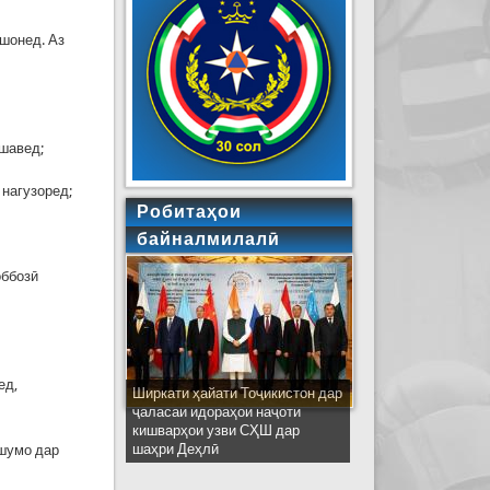
ӯшонед. Аз
ашавед;
 нагузоред;
Робитаҳои
байналмилалӣ
оббозӣ
ед,
Ширкати ҳайати Тоҷикистон дар
ҷаласаи идораҳои наҷоти
кишварҳои узви СҲШ дар
шаҳри Деҳлӣ
 шумо дар