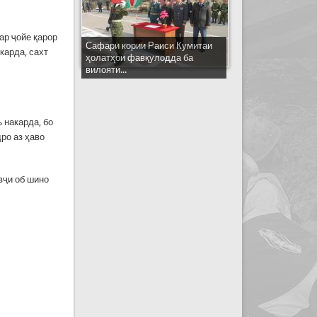
ар ҷойе қарор
Сафари кории Раиси Кумитаи
карда, сахт
ҳолатҳои фавқулодда ба
вилояти...
 накарда, бо
ро аз ҳаво
вҷи об шино