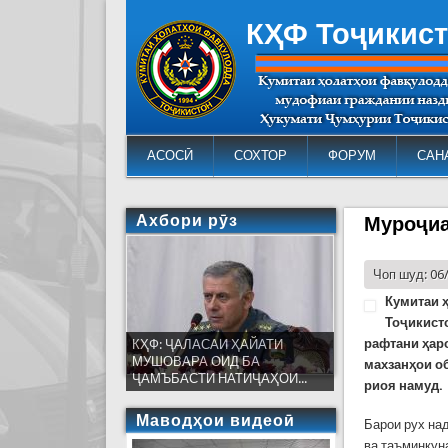
КҲФ Тоҷикис
АСОСӢ
СОХТОР
ФОРУМ
САН
Ахбори рӯз
Муроҷиа
Чоп шуд: 06
Кумитаи 
Тоҷикист
рафтани ҳаро
КҲФ: ҶАЛАСАИ ҲАЙАТИ
МУШОВАРА ОИД БА
махзанҳои о
ҶАМЪБАСТИ НАТИҶАҲОИ...
риоя намуд.
Маводҳои видеоӣ
Барои рух на
ва таъминкун