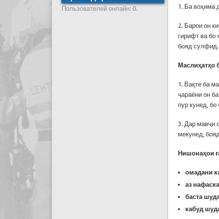
1. Ба воҳима 
Пользователей онлайн: 0.
2. Барои он к
гирифт ва бо 
бояд сулфид.
Маслиҳатҳо 
1. Вақте ба м
ҷараёни он ба
пур кунед, бо
3. Дар мавҷи 
мекунед, боя
Нишонаҳои ғ
омадани к
аз нафаск
баста шуд
кабуд шуд