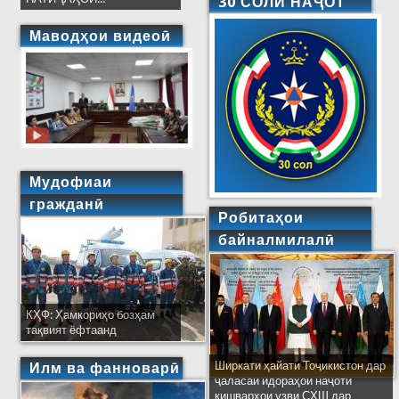
30 СОЛИ НАҶОТ
Маводҳои видеоӣ
Мудофиаи
гражданӣ
Робитаҳои
байналмилалӣ
КҲФ: Ҳамкориҳо бозҳам
тақвият ёфтаанд
Ширкати ҳайати Тоҷикистон дар
Илм ва фанноварӣ
ҷаласаи идораҳои наҷоти
кишварҳои узви СҲШ дар