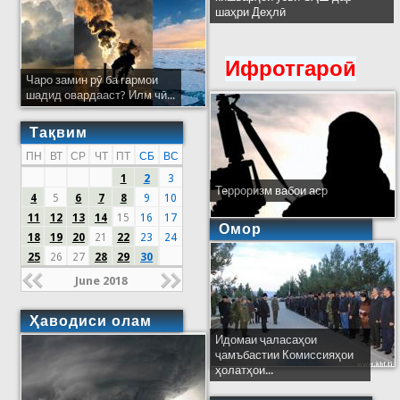
шаҳри Деҳлӣ
Ифротгароӣ
Чаро замин рӯ ба гармои
шадид овардааст? Илм чӣ...
Тақвим
ПН
ВТ
СР
ЧТ
ПТ
СБ
ВС
1
2
3
Терроризм вабои аср
4
5
6
7
8
9
10
11
12
13
14
15
16
17
Омор
18
19
20
21
22
23
24
25
26
27
28
29
30
June 2018
Ҳаводиси олам
Идомаи ҷаласаҳои
ҷамъбастии Комиссияҳои
ҳолатҳои...