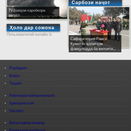
Сарбози наҷот
Тӯфонҳои харобкори
август
Ҳоло дар сомона
Пользователей онлайн: 0.
Сафари кории Раиси
Кумитаи ҳолатҳои
фавқулодда ба вилояти...
Роҳбарият
Қонун
Таърих
Робитаҳои байналмилалӣ
Ҳамоҳангсозӣ
Ҷасорат
Вазъи ҳавои кишвар
Варақаҳои матбуотӣ