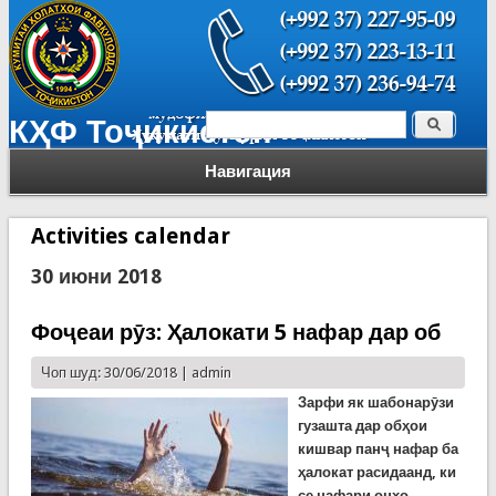
Поиск
КҲФ Тоҷикистон
Форма поиска
Навигация
Activities calendar
30 июни 2018
Фоҷеаи рӯз: Ҳалокати 5 нафар дар об
Чоп шуд: 30/06/2018 |
admin
Зарфи як шабонарӯзи
гузашта дар обҳои
кишвар панҷ нафар ба
ҳалокат расидаанд, ки
се нафари онҳо