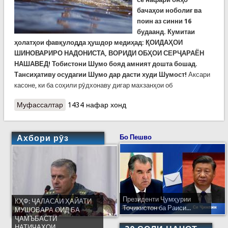
бачаҳои ноболиғ ва
поин аз синни 16
будаанд. Кумитаи
ҳолатҳои фавқулодда ҳушдор медиҳад: ҚОИДАҲОИ
ШИНОВАРИРО НАДОНИСТА, ВОРИДИ ОБҲОИ СЕРҶАРАЁН
НАШАВЕД! Тобистони Шумо бояд амният дошта бошад.
Тансиҳативу осудагии Шумо дар дасти худи Шумост!
Аксари
касоне, ки ба соҳили рӯдхонаву дигар махзанҳои об
Муфассалтар
о Фоҷеаи рӯз: Ҳалокати 5 нафар дар об
1434 нафар хонд
Ахбори рӯз
Бо Пешво
Президенти Ҷумҳурии
КҲФ: ҶАЛАСАИ ҲАЙАТИ
Тоҷикистон ба Раиси...
МУШОВАРА ОИД БА
ҶАМЪБАСТИ
НАТИҶАҲОИ...