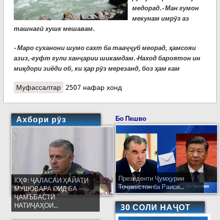
медорад.- Ман гумон
мекунам имрӯз аз
ташнагӣ хушк мешавам.
- Маро суханони шумо сахт ба тааҷҷуб меорад, ҳамсояи
азиз,-гуфт гули ханҷарии шикамдам.-Наход бароятон ин
миқдори зиёди об, ки ҳар рӯз мерезанд, боз ҳам кам
Муфассалтар
о Ташаббусҳои Тоҷикистон: Об барои рушди
2507 нафар хонд
устувор
Ахбори рӯз
Бо Пешво
Президенти Ҷумҳурии
КҲФ: ҶАЛАСАИ ҲАЙАТИ
Тоҷикистон ба Раиси...
МУШОВАРА ОИД БА
ҶАМЪБАСТИ
НАТИҶАҲОИ...
30 СОЛИ НАҶОТ