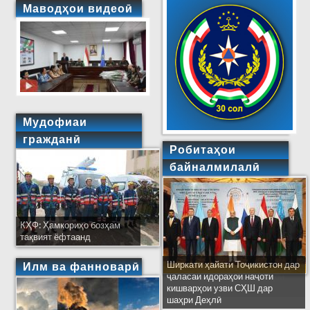
Маводҳои видеоӣ
Мудофиаи
гражданӣ
Робитаҳои
байналмилалӣ
КҲФ: Ҳамкориҳо бозҳам
тақвият ёфтаанд
Ширкати ҳайати Тоҷикистон дар
Илм ва фанноварӣ
ҷаласаи идораҳои наҷоти
кишварҳои узви СҲШ дар
шаҳри Деҳлӣ