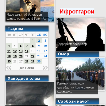
Ифротгароӣ
Чаро замин рӯ ба гармои
шадид овардааст? Илм чӣ...
Тақвим
ПН
ВТ
СР
ЧТ
ПТ
СБ
ВС
1
2
3
Терроризм вабои аср
4
5
6
7
8
9
10
11
12
13
14
15
16
17
Омор
18
19
20
21
22
23
24
25
26
27
28
29
30
June 2018
Ҳаводиси олам
Идомаи ҷаласаҳои
ҷамъбастии Комиссияҳои
ҳолатҳои...
Сарбози наҷот