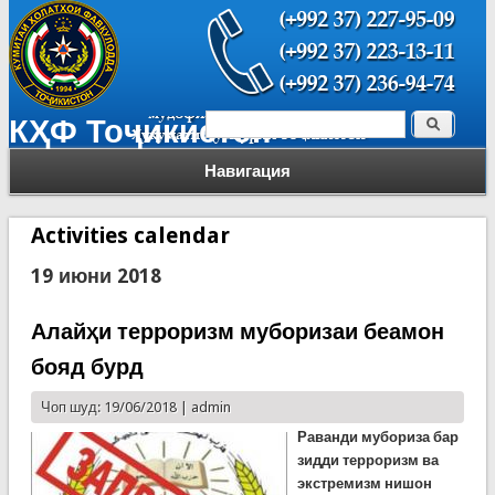
Поиск
КҲФ Тоҷикистон
Форма поиска
Навигация
Activities calendar
19 июни 2018
Алайҳи терроризм муборизаи беамон
бояд бурд
Чоп шуд: 19/06/2018 |
admin
Раванди мубориза бар
зидди терроризм ва
экстремизм нишон