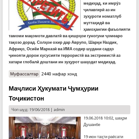
медиҳад, ки имрӯз
ҷилавгирӣ аз ин
зуҳуроти номатлуб
муттаҳидӣ ва
ҳамоҳангии фаъолияти
тамоми мақомоти давлатӣ ва қишрҳои гуногуни ҷомеаро
тақозо дорад.
Солҳои охир дар Аврупо, Шарқи Наздик,
Африқо, Осиёи Марказӣ ва ИМА содир шудани садҳо
ҷинояти дорои хусусияти террористӣ ва экстремистӣ аз
хатари глобалӣ доштани ин зуҳурот шаҳодат медиҳад.
Муфассалтар
о Алайҳи терроризм муборизаи беамон бояд
2440 нафар хонд
бурд
Маҷлиси Ҳукумати Ҷумҳурии
Тоҷикистон
Чоп шуд: 19/06/2018 |
admin
19.06.2018 10:02, шаҳри
Душанбе
19 июн таҳти раёсати