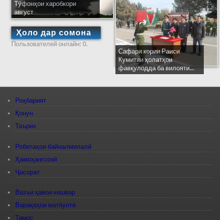
Тӯфонҳои харобкори
август
Ҳоло дар сомона
Пользователей онлайн: 0.
Сафари кории Раиси
Кумитаи ҳолатҳои
фавқулодда ба вилояти...
Роҳбарият
Қонун
Таърих
Робитаҳои байналмилалӣ
Ҳамоҳангсозӣ
Ҷасорат
Вазъи ҳавои кишвар
Варақаҳои матбуотӣ
Тамос