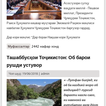
Асосгузори сулҳу
ваҳдати миллӣ - Пешвои
миллат, Президенти
Ҷумҳурии Тоҷикистон,
Раиси Ҳукумати кишвар муҳтарам Эмомалӣ Раҳмон маҷлиси
навбатии Ҳукумати Ҷумҳурии Тоҷикистон баргузор гардид.
Дар кори маҷлис “Дар бораи Нақшаи кори Ҳукумати
Муфассалтар
о Маҷлиси Ҳукумати Ҷумҳурии Тоҷикистон
2442 нафар хонд
Ташаббусҳои Тоҷикистон: Об барои
рушди устувор
Чоп шуд: 19/06/2018 |
admin
« - Лутфан бигӯед, ки
оё ба наздикӣ моро об
медиҳанд?- пурсид
дарахти нахли саго,
ки намнокӣ ва
рутубатро хеле дӯст