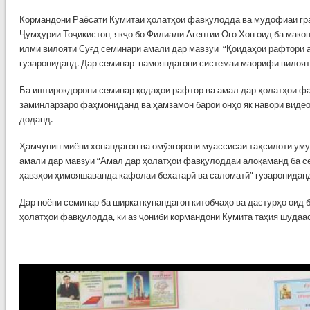
Кормандони Раёсати Кумитаи ҳолатҳои фавқулодда ва мудофиаи гр
Ҷумҳурии Тоҷикистон, якҷо бо Филиали Агентии Оғо Хон оид ба мако
илми вилояти Суғд семинари амалӣ дар мавзӯи “Қоидаҳои рафтори а
гузарониданд. Дар семинар намояндагони системаи маорифи вилоя
Ба иштирокдорони семинар қодаҳои рафтор ва амал дар ҳолатҳои ф
заминларзаро фаҳмониданд ва ҳамзамон барои онҳо як навори видео
доданд.
Ҳамчунин миёни хонандагон ва омӯзгорони муассисаи таҳсилоти ум
амалӣ дар мавзӯи “Амал дар ҳолатҳои фавқулоддаи алоқаманд ба се
ҳавзҳои ҳимояшаванда кафолаи бехатарӣ ва саломатӣ” гузаронидан
Дар поёни семинар ба ширкаткунандагон китобчаҳо ва дастурҳо оид 
ҳолатҳои фавқулодда, ки аз ҷониби кормандони Кумита таҳия шудаас