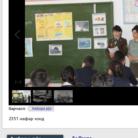
1
/
3
барчасп:
Ахбори рӯз
2351 нафар хонд