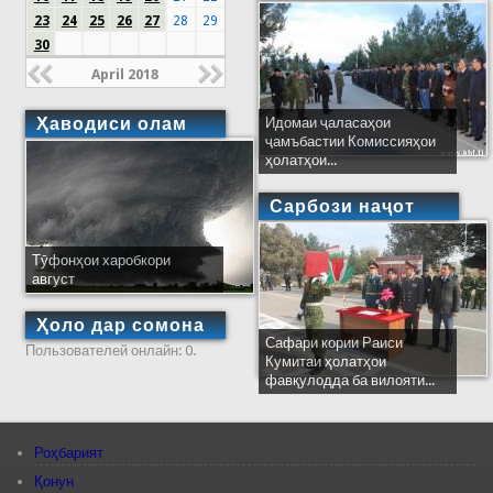
23
24
25
26
27
28
29
30
April 2018
Ҳаводиси олам
Идомаи ҷаласаҳои
ҷамъбастии Комиссияҳои
ҳолатҳои...
Сарбози наҷот
Тӯфонҳои харобкори
август
Ҳоло дар сомона
Сафари кории Раиси
Пользователей онлайн: 0.
Кумитаи ҳолатҳои
фавқулодда ба вилояти...
Роҳбарият
Қонун