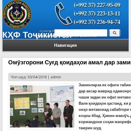
Поиск
КҲФ Тоҷикистон
Форма поиска
Навигация
Омӯзгорони Суғд қоидаҳои амал дар зам
Чоп шуд: 30/04/2018 |
admin
Заминларза як офати табиес
дар аксар маврид одамонро
чашм задан ин офат метаво
Вале қоидаҳое ҳастанд, ки 
онҳо метавонад сабабгори 
коҳиш ёбад. Ҳамин мавзӯъ 
кормандони соҳаи маорифи
тамрин шуд.