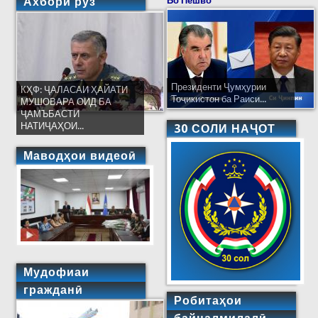
Ахбори рӯз
Бо Пешво
Президенти Ҷумҳурии
КҲФ: ҶАЛАСАИ ҲАЙАТИ
Тоҷикистон ба Раиси...
МУШОВАРА ОИД БА
ҶАМЪБАСТИ
НАТИҶАҲОИ...
30 СОЛИ НАҶОТ
Маводҳои видеоӣ
Мудофиаи
гражданӣ
Робитаҳои