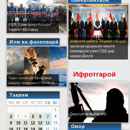
байналмилалӣ
КҲФ: Ҳамкориҳо бозҳам
тақвият ёфтаанд
Ширкати ҳайати Тоҷикистон дар
Илм ва фанноварӣ
ҷаласаи идораҳои наҷоти
кишварҳои узви СҲШ дар
шаҳри Деҳлӣ
Ифротгароӣ
Чаро замин рӯ ба гармои
шадид овардааст? Илм чӣ...
Тақвим
ПН
ВТ
СР
ЧТ
ПТ
СБ
ВС
1
Терроризм вабои аср
2
3
4
5
6
7
8
9
10
11
12
13
14
15
Омор
16
17
18
19
20
21
22