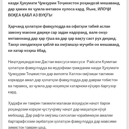
назди Ҳукумати Ҷумҳурии Тоҷикистон роҳандозӣ мешаванд,
дар ҳамин як ҷумла метавон хулоса кард. Яъне, ИЛОҶИ
ВОҚЕА ҚАБЛ АЗ ВУҚӮЪ!
Ҳарчанд ҳолатҳои фавқулодда ва офатҳои табиӣ аслан
замону макони дақиқи сар задан надоранд, вале онҳо
метавонанд дар ҳар гӯша ва дар ҳар вақту саот рух диҳанд.
Танҳо омодагиҳои қаблӣ ва омӯзишҳо муҷиби он мешаванд,
ки хатар коҳиш ёбад.
Наҷотдиҳандагони Дастаи махсуси махсуси Раёсати Кумитаи
ҳолатҳои фавқулодда ва мудофиаи граждании назди Ҳукумати
Ҷумҳурии Тоҷикистон дар вилояти Хатлон омӯзиши тактикии
коркарди амал дар ҳолатҳои фавқулодда дар давраи тобистон
ва тирамоҳ, аз ҷумла дар ноҳияҳои хатарноки кӯҳиро баргузор
кард.
Ҳадафи ин тамрин такмили малакаи воҳидҳои наҷот барои
роҳандозии корҳои ҷустуҷӯиву наҷот дар маҳалҳои кӯҳӣ
мебошад. Дар рафти омӯзиш силсилаи чорабиниҳои амалии
бартарафсозии оқибатҳои ҳолатҳои фавқулодда дар мавсими
зимистон тамрин шуд.