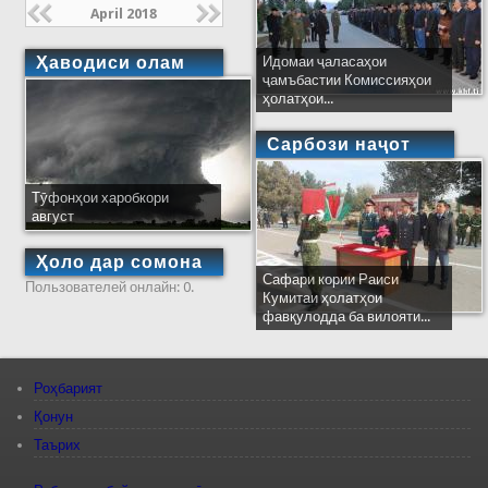
April 2018
Ҳаводиси олам
Идомаи ҷаласаҳои
ҷамъбастии Комиссияҳои
ҳолатҳои...
Сарбози наҷот
Тӯфонҳои харобкори
август
Ҳоло дар сомона
Сафари кории Раиси
Пользователей онлайн: 0.
Кумитаи ҳолатҳои
фавқулодда ба вилояти...
Роҳбарият
Қонун
Таърих