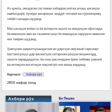
Аз ҷумла, омодагии системаи хабаррасонӣ ва алоқа, қисмҳои
навбатдорӣ, бунёди захираҳои моддӣ-техникӣ ва хӯроквориву
тиббӣ санҷида шуданд.
Масъалаҳои вобаста ба интиқоли аҳолӣ аз маҳалҳои офатзада
ба маконҳои амн ва таъмини онҳо бо маводҳои зарурати аввалия
низ тамрин шуданд.
Ҳамчунин ширкаткунандагони ин дарсҳои омӯзишӣ сари вақт
бастани роҳҳо дар қисматҳои хатарноки роҳҳои мошингард,
наҷоти зарардидагон, ба онҳо расонидани ёрии тиббиву равонӣ
ва интиқоли воситаҳои нақлиётро низ машқ карданд.
барчасп:
Ахбори рӯз
2830 нафар хонд
Ахбори рӯз
Бо Пешво