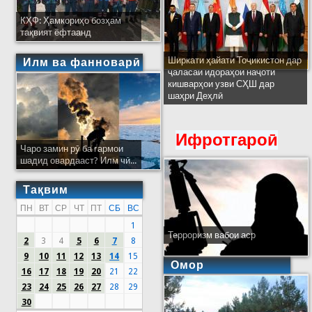
КҲФ: Ҳамкориҳо бозҳам
тақвият ёфтаанд
Ширкати ҳайати Тоҷикистон дар
Илм ва фанноварӣ
ҷаласаи идораҳои наҷоти
кишварҳои узви СҲШ дар
шаҳри Деҳлӣ
Ифротгароӣ
Чаро замин рӯ ба гармои
шадид овардааст? Илм чӣ...
Тақвим
ПН
ВТ
СР
ЧТ
ПТ
СБ
ВС
1
Терроризм вабои аср
2
3
4
5
6
7
8
9
10
11
12
13
14
15
Омор
16
17
18
19
20
21
22
23
24
25
26
27
28
29
30