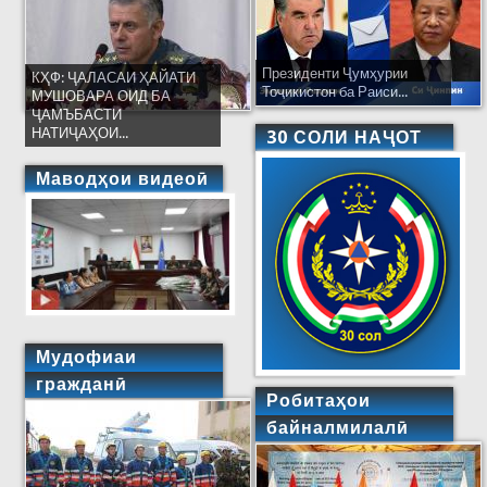
Президенти Ҷумҳурии
КҲФ: ҶАЛАСАИ ҲАЙАТИ
Тоҷикистон ба Раиси...
МУШОВАРА ОИД БА
ҶАМЪБАСТИ
НАТИҶАҲОИ...
30 СОЛИ НАҶОТ
Маводҳои видеоӣ
Мудофиаи
гражданӣ
Робитаҳои
байналмилалӣ