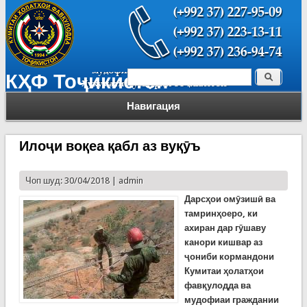
Поиск
КҲФ Тоҷикистон
Форма поиска
Навигация
Илоҷи воқеа қабл аз вуқӯъ
Чоп шуд: 30/04/2018 |
admin
Дарсҳои омӯзишӣ ва
тамринҳоеро, ки
ахиран дар гӯшаву
канори кишвар аз
ҷониби кормандони
Кумитаи ҳолатҳои
фавқулодда ва
мудофиаи граждании