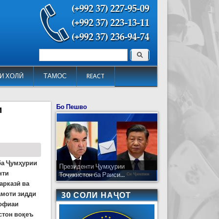
Поиск
Форма поиска
И ХОЛӢ
ТАМОС
REACT
Бо Пешво
и
ба Ҷумҳурии
Президенти Ҷумҳурии
нти
Тоҷикистон ба Раиси...
арказӣ ва
амоти зидди
30 СОЛИ НАҶОТ
дофиаи
стон воқеъ