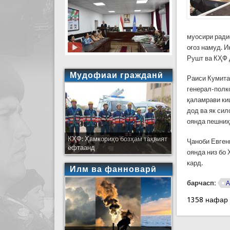
муосири ради
оғоз намуд. 
Рушт ва КҲФ 
Мудофиаи гражданӣ
Раиси Кумита
генерал-полк
қаламрави ки
дод ва як си
оянда пешни
КҲФ: Ҳамкориҳо бозҳам тақвият
Ҷаноби Евген
ёфтаанд
оянда низ бо
кард.
Илм ва фанноварӣ
барчасп:
А
1358 нафар