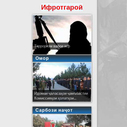
Ифротгароӣ
Терроризм вабои аср
Омор
Идомаи ҷаласаҳои ҷамъбастии
Комиссияҳои ҳолатҳои...
Сарбози наҷот