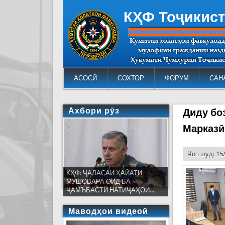
КҲФ Тоҷикис
АСОСӢ
СОХТОР
ФОРУМ
САН
Ахбори рӯз
Диду бо
Марказӣ
Чоп шуд: 15
КҲФ: ҶАЛАСАИ ҲАЙАТИ
МУШОВАРА ОИД БА
ҶАМЪБАСТИ НАТИҶАҲОИ...
Маводҳои видеоӣ