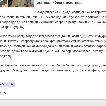
дар ноҳияи Ҳисор дидан кард.
Ҳадафи аслии ин диду боздид ошноӣ бо кори та
олакатсионии тамғаи DMRL - C – 5 мебошад, ки моҳи августи соли ҷорӣ ба
Ин радар дар доираи лоиҳаи муштараки идораи офатҳои табиӣ миёни Бонк
дастрас шуда буд.
и ҳолатҳои фавқулодда ва мудофиаи граждании назди Ҳукумати Ҷумҳури
овник Рустам Назарзода дар бораи фаъолиятҳои Кумита, офатҳои табии 
швар, ҳамкориҳои байналмилалӣ дар самти коҳиши хатари офатҳо муфа
лсила лоиҳаҳои нави ҳамкории КҲФ бо БОР-ро дар идораи хатари офатҳои 
ҳод кард.
ий Жуков ба кори идораи наҷоти кишвар баҳои баланд дод ва қайд кард, к
 Ҳукумати Ҷумҳурии Тоҷикистон дар масъалаҳои коҳиши хатари офатҳо ҳа
хбори рӯз
 хонд