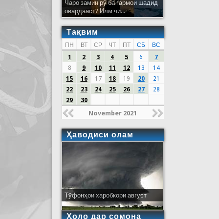
Чаро замин рӯ ба гармои шадид
овардааст? Илм чӣ...
Тақвим
ПН
ВТ
СР
ЧТ
ПТ
СБ
ВС
1
2
3
4
5
6
7
8
9
10
11
12
13
14
15
16
17
18
19
20
21
22
23
24
25
26
27
28
29
30
November 2021
Ҳаводиси олам
Тӯфонҳои харобкори август
Ҳоло дар сомона