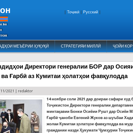
тон
|
Тоҷикӣ
|
Русский
|
АДҲОИ МЕЪЁРИИ ҲУҚУҚӢ
СТРАТЕГИЯИ МИЛЛӢ
ҶОЙИ КОР
здидҳои Директори генералии БОР дар Осия
 ва Ғарбӣ аз Кумитаи ҳолатҳои фавқулодда
/11/2021 |
redaktor
14 ноябри соли 2021
дар доираи сафари худ 
Тоҷикистон Директори генералии департаме
минтақавии Бонки Осиёии Рушт дар Осиёи М
Ғарбӣ ҷаноби Евгений Жуков аз шуъбаи Хад
жолаи Кумитаи ҳолатҳои фавқулодда ва му
граждании назди Ҳукумати Ҷумҳурии Тоҷики