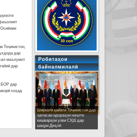
ҷҳизоти
 фаъолият
и Осиёиии
и Тоҷикистон,
рухдода дар
Робитаҳои
ссал маълумот
табиӣ дар
байналмилалӣ
и БОР дар
мкорӣ хоҳад
Ширкати ҳайати Тоҷикистон дар
ҷаласаи идораҳои наҷоти
кишварҳои узви СҲШ дар
шаҳри Деҳлӣ