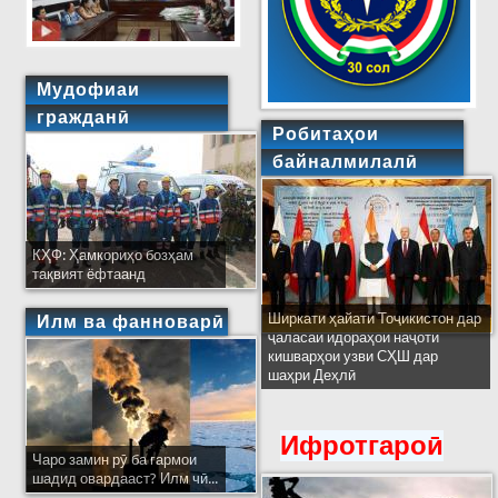
Мудофиаи
гражданӣ
Робитаҳои
байналмилалӣ
КҲФ: Ҳамкориҳо бозҳам
тақвият ёфтаанд
Ширкати ҳайати Тоҷикистон дар
Илм ва фанноварӣ
ҷаласаи идораҳои наҷоти
кишварҳои узви СҲШ дар
шаҳри Деҳлӣ
Ифротгароӣ
Чаро замин рӯ ба гармои
шадид овардааст? Илм чӣ...