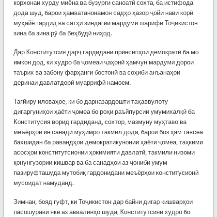
корхонаи хурду миёна ва бузурги саноатӣ сохта, ба истифода
дода шуд, барои ҳамватанонамон садҳо ҳазор ҷойи нави корӣ
муҳайё гардид ва сатҳи зиндагии мардуми шарифи Тоҷикистон
зина ба зина рӯ ба беҳбудӣ ниҳод.
Дар Конститутсия дарҷ гардидани принсипҳои демократӣ ба мо
имкон дод, ки худро ба ҷомеаи ҷаҳонӣ ҳамчун мардуми дорои
таърих ва забону фарҳанги бостонӣ ва соҳиби анъанаҳои
деринаи давлатдорӣ муаррифӣ намоем.
Тағйиру иловаҳое, ки бо дарназардошти таҳаввулоту
дигаргуниҳои ҳаёти ҷомеа бо роҳи раъйпурсии умумихалқӣ ба
Конститусия ворид гардиданд, сохтор, мазмуну муҳтаво ва
меъёрҳои ин санади муҳимро такмил дода, барои боз ҳам тавсеа
бахшидан ба равандҳои демократикунонии ҳаёти ҷомеа, таҳкими
асосҳои конститутсионии ҳокимияти давлатӣ, такмили низоми
қонунгузории кишвар ва ба санадҳои аз ҷониби умум
пазируфташуда мутобиқ гардонидани меъёрҳои конститусионӣ
мусоидат намуданд.
Зимнан, бояд гуфт, ки Тоҷикистон дар байни дигар кишварҳои
пасошӯравӣ яке аз аввалинҳо шуда, Конститутсияи худро бо