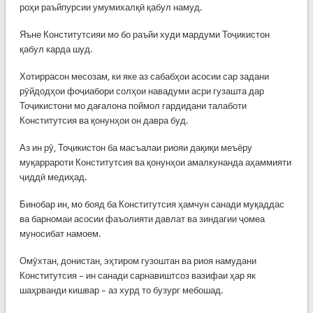
роҳи раъйпурсии умумихалқӣ қабул намуд.
Яъне Конститутсияи мо бо раъйи худи мардуми Тоҷикистон
қабул карда шуд.
Хотиррасон месозам, ки яке аз сабабҳои асосии сар задани
рӯйдодҳои фоҷиабори солҳои навадуми асри гузашта дар
Тоҷикистони мо дағалона поймол гардидани талаботи
Конститутсия ва қонунҳои он давра буд.
Аз ин рӯ, Тоҷикистон ба масъалаи риояи дақиқи меъёру
муқаррароти Конститутсия ва қонунҳои амалкунанда аҳаммияти
ҷиддӣ медиҳад.
Бинобар ин, мо бояд ба Конститутсия ҳамчун санади муқаддас
ва барномаи асосии фаъолияти давлат ва зиндагии ҷомеа
муносибат намоем.
Омӯхтан, донистан, эҳтиром гузоштан ва риоя намудани
Конститутсия – ин санади сарнавиштсоз вазифаи ҳар як
шаҳрванди кишвар – аз хурд то бузург мебошад.