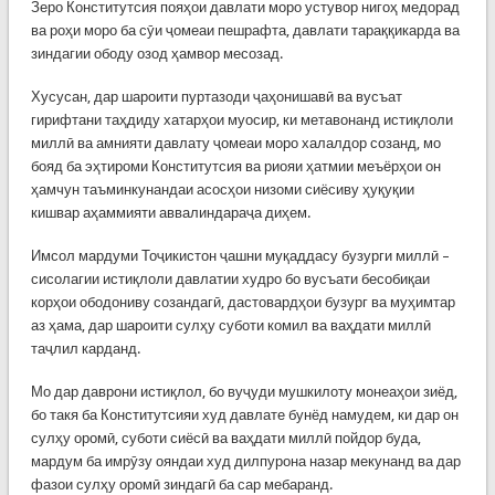
Зеро Конститутсия пояҳои давлати моро устувор нигоҳ медорад
ва роҳи моро ба сӯи ҷомеаи пешрафта, давлати тараққикарда ва
зиндагии ободу озод ҳамвор месозад.
Хусусан, дар шароити пуртазоди ҷаҳонишавӣ ва вусъат
гирифтани таҳдиду хатарҳои муосир, ки метавонанд истиқлоли
миллӣ ва амнияти давлату ҷомеаи моро халалдор созанд, мо
бояд ба эҳтироми Конститутсия ва риояи ҳатмии меъёрҳои он
ҳамчун таъминкунандаи асосҳои низоми сиёсиву ҳуқуқии
кишвар аҳаммияти аввалиндараҷа диҳем.
Имсол мардуми Тоҷикистон ҷашни муқаддасу бузурги миллӣ –
сисолагии истиқлоли давлатии худро бо вусъати бесобиқаи
корҳои ободониву созандагӣ, дастовардҳои бузург ва муҳимтар
аз ҳама, дар шароити сулҳу суботи комил ва ваҳдати миллӣ
таҷлил карданд.
Мо дар даврони истиқлол, бо вуҷуди мушкилоту монеаҳои зиёд,
бо такя ба Конститутсияи худ давлате бунёд намудем, ки дар он
сулҳу оромӣ, суботи сиёсӣ ва ваҳдати миллӣ пойдор буда,
мардум ба имрӯзу ояндаи худ дилпурона назар мекунанд ва дар
фазои сулҳу оромӣ зиндагӣ ба сар мебаранд.