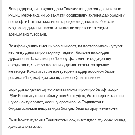
Бовар дорам, ки шаҳрвандони Тоҷикистон дар оянда низ саъю
кӯшиш мекунанд, ки бо заҳмати содиқонаву аҳлона дар ободиву
пешрафти Ватани азизамон, тараққиёти давлат ва боз ҳам
беҳтар гардидани шароити зиндагии ҳар як оила саҳми
арзишманд гузоранд.
Вазифаи ҷониву имонии ҳар яки мост, ки дастовардҳои бузурги
милливу давлатиро таҳкиму тақвият бахшем ва ояндаи
дурахшони Ватанамонро бо кору фаъолияти содиқонаву
софдилона, яъне бо дастони худамон созем, ба арзишу
меъёрҳои Конститутсия арҷ гузорем ва дар асоси он барои
расидан ба ҳадафҳои созандаамон кӯшиш намоем.
Бори дигар ҳамаи шумо, ҳамватанони гиромиро ба ифтихори
Рӯзи Конститутсия табрику шодбош гуфта, ба хонадони ҳар яки
шумо бахту саодат, осоишу оромӣ ва ба Тоҷикистони
биҳиштосоямон пешравиҳои боз ҳам бештар орзу менамоям.
Рӯзи Конститутсияи Тоҷикистони соҳибистиқлол муборак бошад,
ҳамватанони азиз!