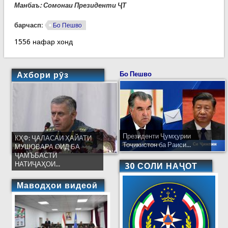
Манбаъ
: Сомонаи Президенти ҶТ
барчасп:
Бо Пешво
1556 нафар хонд
Ахбори рӯз
Бо Пешво
Президенти Ҷумҳурии
КҲФ: ҶАЛАСАИ ҲАЙАТИ
Тоҷикистон ба Раиси...
МУШОВАРА ОИД БА
ҶАМЪБАСТИ
НАТИҶАҲОИ...
30 СОЛИ НАҶОТ
Маводҳои видеоӣ