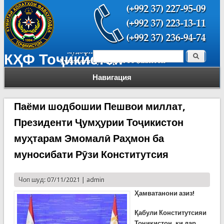
Поиск
КҲФ Тоҷикистон
Форма поиска
Навигация
Паёми шодбошии Пешвои миллат,
Президенти Ҷумҳурии Тоҷикистон
муҳтарам Эмомалӣ Раҳмон ба
муносибати Рӯзи Конститутсия
Чоп шуд: 07/11/2021 |
admin
Ҳамватанони азиз!
Қабули Конститутсияи
Тоҷикистон, ки дар