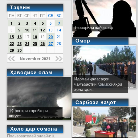
Тақвим
ПН
ВТ
СР
ЧТ
ПТ
СБ
ВС
1
2
3
4
5
6
7
Терроризм вабои аср
8
9
10
11
12
13
14
15
16
17
18
19
20
21
Омор
22
23
24
25
26
27
28
29
30
November 2021
Ҳаводиси олам
Идомаи ҷаласаҳои
ҷамъбастии Комиссияҳои
ҳолатҳои...
Сарбози наҷот
Тӯфонҳои харобкори
август
Ҳоло дар сомона
Пользователей онлайн: 0.