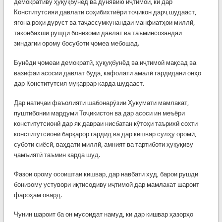
демокративу ҳуқуқбунёд ва дунявию иҷтимоӣ, ки дар
Конститутсияи давлати соҳибихтиёри тоҷикон дарҷ шудааст,
ягона роҳи дуруст ва таҷассумкунандаи манфиатҳои миллӣ,
таконбахши рушди бонизоми давлат ва таъминсозандаи
зиндагии орому босуботи ҷомеа мебошад.
Бунёди ҷомеаи демократӣ, ҳуқуқбунёд ва иҷтимоӣ мақсад ва
вазифаи асосии давлат буда, кафолати амалӣ гардидани онҳо
дар Конститутсия муқаррар карда шудааст.
Дар натиҷаи фаъолияти шабонарӯзии Ҳукумати мамлакат,
пуштибонии мардуми Тоҷикистон ва дар асоси ин меъёри
конститутсионӣ дар як давраи нисбатан кӯтоҳи таърихӣ сохти
конститутсионӣ барқарор гардид ва дар кишвар сулҳу оромӣ,
суботи сиёсӣ, ваҳдати миллӣ, амният ва тартиботи ҳуқуқиву
ҷамъиятӣ таъмин карда шуд.
Фазои орому осоиштаи кишвар, дар навбати худ, барои рушди
бонизому устувори иқтисодиву иҷтимоӣ дар мамлакат шароит
фароҳам овард.
Чунин шароит ба он мусоидат намуд, ки дар кишвар ҳазорҳо