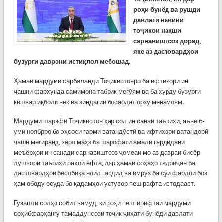
роҳи бунёд ва рушди
давлати навини
тоҷикон нақши
сарнавиштсоз дорад,
яке аз дастовардҳои
бузурги даврони истиқлол мебошад.
Ҳамаи мардуми сарбаланди Тоҷикистонро ба ифтихори ин
ҷашни фархунда самимона табрик мегӯям ва ба хурду бузурги
кишвар иқболи нек ва зиндагии босаодат орзу менамоям.
Мардуми шарифи Тоҷикистон ҳар сол ин санаи таърихӣ, яъне 6-
уми ноябрро бо эҳсоси гарми ватандӯстӣ ва ифтихори ватандорӣ
ҷашн мегиранд, зеро маҳз ба шарофати амалӣ гардидани
меъёрҳои ин санади сарнавиштсоз ҷомеаи мо аз давраи бисёр
душвори таърихӣ раҳоӣ ёфта, дар ҳамаи соҳаҳо тадриҷан ба
дастовардҳои бесобиқа ноил гардид ва имрӯз ба сӯи фардои боз
ҳам ободу осуда бо қадамҳои устувор пеш рафта истодааст.
Гузашти солҳо собит намуд, ки роҳи пешгирифтаи мардуми
соҳибфарҳангу тамаддунсози тоҷик ҷиҳати бунёди давлати