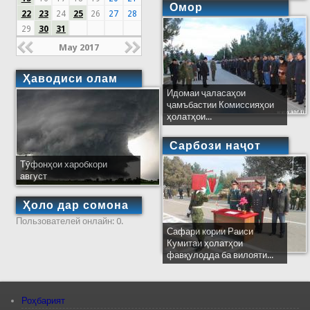
Омор
22
23
24
25
26
27
28
29
30
31
May 2017
Ҳаводиси олам
Идомаи ҷаласаҳои
ҷамъбастии Комиссияҳои
ҳолатҳои...
Сарбози наҷот
Тӯфонҳои харобкори
август
Ҳоло дар сомона
Пользователей онлайн: 0.
Сафари кории Раиси
Кумитаи ҳолатҳои
фавқулодда ба вилояти...
Роҳбарият