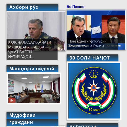
Ахбори рӯз
Бо Пешво
Президенти Ҷумҳурии
КҲФ: ҶАЛАСАИ ҲАЙАТИ
Тоҷикистон ба Раиси...
МУШОВАРА ОИД БА
ҶАМЪБАСТИ
НАТИҶАҲОИ...
30 СОЛИ НАҶОТ
Маводҳои видеоӣ
Мудофиаи
гражданӣ
Робитаҳои