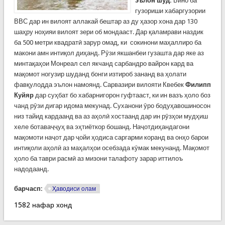
эълон шуд.
Бино ба
гузориши хабаргузории
ВВС дар ин вилоят аллакай бештар аз ду ҳазор хона дар 130
шаҳру ноҳияи вилоят зери об мондааст. Дар қаламрави наздик
ба 500 метри квадратӣ зарур омад, ки сокинони маҳаллиро ба
макони амн интиқол диҳанд. Рӯзи якшанбеи гузашта дар яке аз
минтақаҳои Монреал сел якчанд сарбандро вайрон кард ва
мақомот ногузир шуданд бонги изтироб зананд ва ҳолати
фавқулодда эълон намоянд. Сарвазири вилояти Квебек
Филипп
Куйяр
дар суҳбат бо хабарнигорон гуфтааст, ки ин вазъ ҳоло боз
чанд рӯзи дигар идома мекунад. Суханони ӯро бодуҳавошиносон
низ тайид кардаанд ва аз аҳолӣ хостаанд дар ин рӯзҳои мудҳиш
хеле ботаваҷҷуҳ ва эҳтиёткор бошанд. Наҷотдиҳандагони
мақомоти наҷот дар ҷойи ҳодиса саргарми коранд ва онҳо барои
интиқоли аҳолӣ аз маҳалҳои осебзада кӯмак мекунанд. Мақомот
ҳоло ба таври расмӣ аз мизони талафоту зарар иттилоъ
надодаанд.
барчасп:
Ҳаводиси олам
1582 нафар хонд