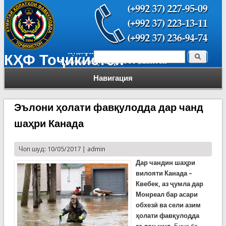
Поиск
КҲФ Тоҷикистон
Форма поиска
Навигация
Эълони ҳолати фавқулодда дар чанд
шаҳри Канада
Чоп шуд: 10/05/2017 |
admin
Дар чандин шаҳри
вилояти Канада –
Квебек, аз ҷумла дар
Монреал бар асари
обхезӣ ва сели азим
ҳолати фавқулодда