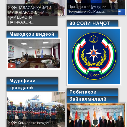
Президенти Ҷумҳурии
КҲФ: ҶАЛАСАИ ҲАЙАТИ
Тоҷикистон ба Раиси...
МУШОВАРА ОИД БА
ҶАМЪБАСТИ
НАТИҶАҲОИ...
30 СОЛИ НАҶОТ
Маводҳои видеоӣ
Мудофиаи
гражданӣ
Робитаҳои
байналмилалӣ
КҲФ: Ҳамкориҳо бозҳам