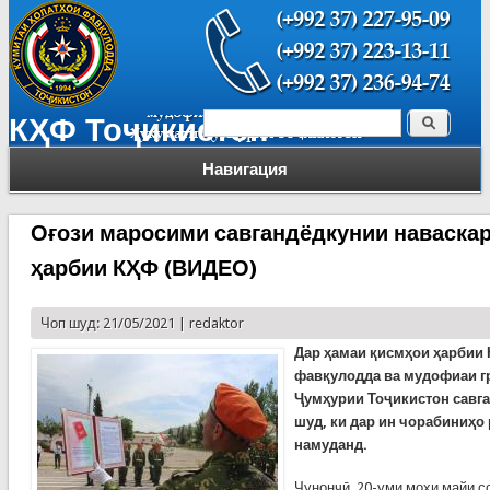
Поиск
КҲФ Тоҷикистон
Форма поиска
Навигация
Оғози маросими савгандёдкунии наваска
ҳарбии КҲФ (ВИДЕО)
Чоп шуд: 21/05/2021 |
redaktor
Дар ҳамаи қисмҳои ҳарбии 
фавқулодда ва мудофиаи г
Ҷумҳурии Тоҷикистон савга
шуд, ки дар ин чорабиниҳо
намуданд.
Чунончӣ, 20-уми моҳи майи со