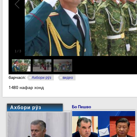
1
/
3
барчасп:
Ахбори рӯз
видео
1480 нафар хонд
Ахбори рӯз
Бо Пешво