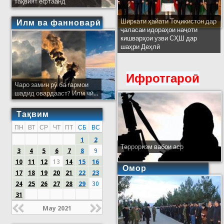
тақвият ёфтаанд
Ширкати ҳайати Тоҷикистон дар
Илм ва фанноварӣ
ҷаласаи идораҳои наҷоти
кишварҳои узви СҲШ дар
шаҳри Деҳлӣ
Ифротгароӣ
Чаро замин рӯ ба гармои
шадид овардааст? Илм чӣ...
Тақвим
ПН
ВТ
СР
ЧТ
ПТ
СБ
ВС
1
2
Терроризм вабои аср
3
4
5
6
7
8
9
10
11
12
13
14
15
16
Омор
17
18
19
20
21
22
23
24
25
26
27
28
29
30
31
May 2021