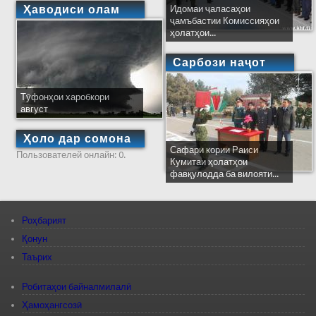
Ҳаводиси олам
Идомаи ҷаласаҳои
ҷамъбастии Комиссияҳои
ҳолатҳои...
Сарбози наҷот
Тӯфонҳои харобкори
август
Ҳоло дар сомона
Сафари кории Раиси
Пользователей онлайн: 0.
Кумитаи ҳолатҳои
фавқулодда ба вилояти...
Роҳбарият
Қонун
Таърих
Робитаҳои байналмилалӣ
Ҳамоҳангсозӣ