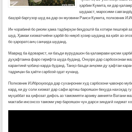
ҳарбии Кумита, ки дар қалам
шудааст, маросими савгандё
баҳорӣ баргузор шуд ва дар он муовини Раиси Кумита, полковник И.
Ин чорабинӣ бо риояи ҳама тадбирҳои беҳдоштӣ ба хотири пешгирӣ аз
шуд. Ҳамаи хизматчиёни ҳарбӣ бо ниқоб ҳозир шуданд ва қабл аз оғо
бо ҳароратсанҷ санҷида шуданд.
Маврид ба ёдоварист, ки баъди вурудашон ба қаламрави қисми ҳарбӣ
дуҳафтаина фаро гирифта шуда буданд. Онҳоро дар сарбозхонаи ма
карантинӣ ҷобаҷо карда буданд. Танҳо баъди анҷоми ду ҳафтаи каран
тадриҷан ба ҳаёти сарбозӣ одат кунанд.
Полковник И.Иброҳизода дар суханронии худ сарбозони ҷавонро муб
кард, ки ду соли хизмат дар сафи артиш барояшон беҳуда нахоҳад гу
муҳаббат ва ҳифозат дифоъ аз тамомияти арзиву амнияти Ватани маҳ
мактаби инсонсоз тамоми умр барояшон чун дарси зиндагӣ хидмат хо