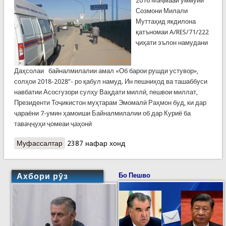
2016 Маҷмааи уммуии
Созмони Милали
Муттаҳид якдилона
қатъномаи A/RES/71/222
ҷиҳати эълон намудани
Даҳсолаи байналмилалии амал «Об барои рушди устувор»,
солҳои 2018-2028”- ро қабул намуд. Ин пешниҳод ва ташаббуси
навбатии Асосгузори сулҳу Ваҳдати миллӣ, пешвои миллат,
Президенти Тоҷикистон муҳтарам Эмомалӣ Раҳмон буд, ки дар
ҷараёни 7-умин ҳамоиши Байналмилалии об дар Куриё ба
таваҷҷуҳи ҷомеаи ҷаҳонӣ
Муфассалтар
о Таҳлили физикӣ-кимиёвӣ ва микробиологии
2387 нафар хонд
обҳои Кофарниҳон анҷом шуд
Ахбори рӯз
Бо Пешво