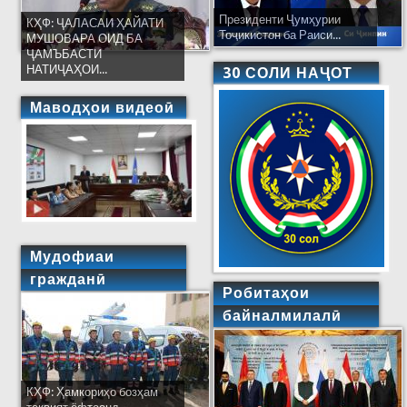
Президенти Ҷумҳурии
КҲФ: ҶАЛАСАИ ҲАЙАТИ
Тоҷикистон ба Раиси...
МУШОВАРА ОИД БА
ҶАМЪБАСТИ
НАТИҶАҲОИ...
30 СОЛИ НАҶОТ
Маводҳои видеоӣ
Мудофиаи
гражданӣ
Робитаҳои
байналмилалӣ
КҲФ: Ҳамкориҳо бозҳам