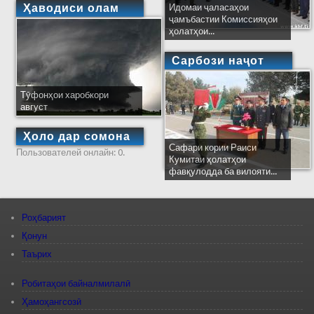
Ҳаводиси олам
Идомаи ҷаласаҳои
ҷамъбастии Комиссияҳои
ҳолатҳои...
Сарбози наҷот
Тӯфонҳои харобкори
август
Ҳоло дар сомона
Сафари кории Раиси
Пользователей онлайн: 0.
Кумитаи ҳолатҳои
фавқулодда ба вилояти...
Роҳбарият
Қонун
Таърих
Робитаҳои байналмилалӣ
Ҳамоҳангсозӣ