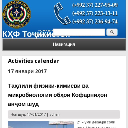
Поиск
КҲФ Тоҷикистон
Форма поиска
Навигация
Activities calendar
17 январи 2017
Таҳлили физикӣ-кимиёвӣ ва
микробиологии обҳои Кофарниҳон
анҷом шуд
Чоп шуд: 17/01/2017 |
admin
21 – уми декабри соли