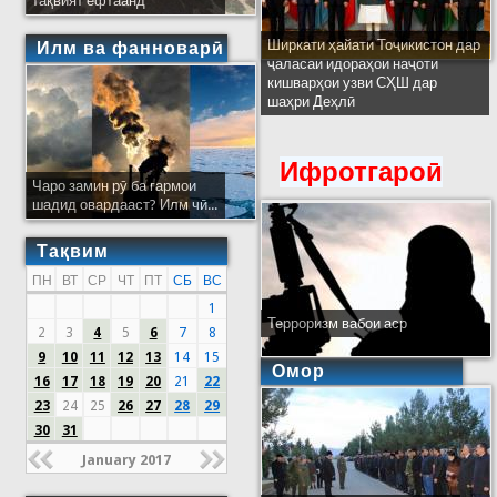
тақвият ёфтаанд
Ширкати ҳайати Тоҷикистон дар
Илм ва фанноварӣ
ҷаласаи идораҳои наҷоти
кишварҳои узви СҲШ дар
шаҳри Деҳлӣ
Ифротгароӣ
Чаро замин рӯ ба гармои
шадид овардааст? Илм чӣ...
Тақвим
ПН
ВТ
СР
ЧТ
ПТ
СБ
ВС
1
Терроризм вабои аср
2
3
4
5
6
7
8
9
10
11
12
13
14
15
Омор
16
17
18
19
20
21
22
23
24
25
26
27
28
29
30
31
January 2017