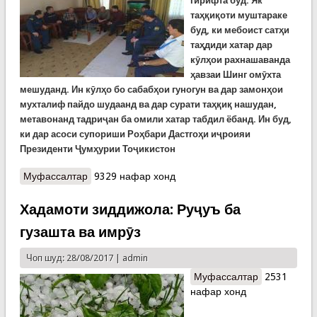
гирифта буд. Як
таҳқиқоти муштараке
буд, ки мебоист сатҳи
таҳдиди хатар дар
кӯлҳои рахнашаванда
ҳавзаи Шинг омӯхта
мешуданд. Ин кӯлҳо бо сабабҳои гуногун ва дар замонҳои
мухталиф пайдо шудаанд ва дар сурати таҳқиқ нашудан,
метавонанд тадриҷан ба омили хатар табдил ёбанд. Ин буд,
ки дар асоси супориши Роҳбари Дастгоҳи иҷроияи
Президенти Ҷумҳурии Тоҷикистон
Муфассалтар
о Мушоҳидаҳои муштараки аэровизуалии кўлҳои
9329 нафар хонд
рахнашавандаи ҳавзаи дарёи Шинг
Хадамоти зиддижола: Руҷуъ ба
гузашта ва имрӯз
Чоп шуд: 28/08/2017 |
admin
Муфассалтар
о Хадамоти
2531
нафар хонд
зиддижола:
Руҷуъ ба