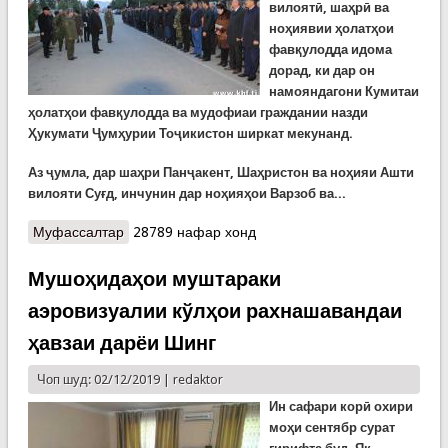
вилоятӣ, шаҳрӣ ва
ноҳияв
ии
ҳолатҳои
фавқулодда идома
дорад, ки дар он
намояндагони Кумитаи
ҳолатҳои фавқулодда ва мудофиаи граждании назди
Ҳукумати Ҷумҳурии Тоҷикистон
ширкат мекунанд.
Аз ҷумла, дар шаҳри Панҷакент, Шаҳристон
ва ноҳияи Ашти
вилояти Суғд, инчунин дар ноҳияҳои Варзоб ва...
Муфассалтар
о Идомаи ҷаласаҳои ҷамъбастии Комиссияҳои
28789 нафар хонд
ҳолатҳои фавқулодда дар кишвар
Мушоҳидаҳои муштараки
аэровизуалии кўлҳои рахнашавандаи
ҳавзаи дарёи Шинг
Чоп шуд: 02/12/2019 |
redaktor
Ин сафари корӣ охири
моҳи сентябр сурат