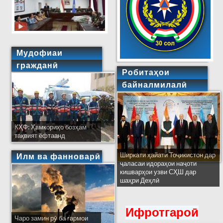
Мудофиаи
гражданӣ
Робитаҳои
байналмилалӣ
КҲФ: Ҳамкориҳо бозҳам
тақвият ёфтаанд
Ширкати ҳайати Тоҷикистон дар
Илм ва фанноварӣ
ҷаласаи идораҳои наҷоти
кишварҳои узви СҲШ дар
шаҳри Деҳлӣ
Ифротгароӣ
Чаро замин рӯ ба гармои