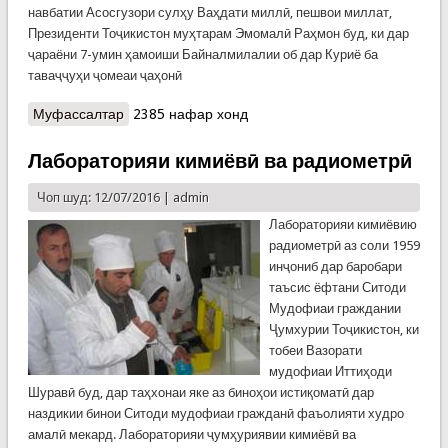
навбатии Асосгузори сулҳу Ваҳдати миллӣ, пешвои миллат,
Президенти Тоҷикистон муҳтарам Эмомалӣ Раҳмон буд, ки дар
ҷараёни 7-умин ҳамоиши Байналмилалии об дар Куриё ба
таваҷҷуҳи ҷомеаи ҷаҳонӣ
Муфассалтар
о Таҳлили физикӣ-кимиёвӣ ва микробиологии
2385 нафар хонд
обҳои Кофарниҳон анҷом шуд
Лабораторияи кимиёвӣ ва радиометрӣ
Чоп шуд: 12/07/2016 |
admin
Лабораторияи кимиёвию
радиометрӣ аз соли 1959
инҷониб дар баробари
таъсис ёфтани Ситоди
Мудофиаи граждании
Ҷумхурии Тоҷикистон, ки
тобеи Вазорати
мудофиаи Иттиҳоди
Шуравӣ буд, дар таҳхонаи яке аз биноҳои истиқоматӣ дар
наздикии бинои Ситоди мудофиаи гражданӣ фаъолияти худро
амалӣ мекард. Лабораторияи ҷумҳуриявии кимиёвӣ ва