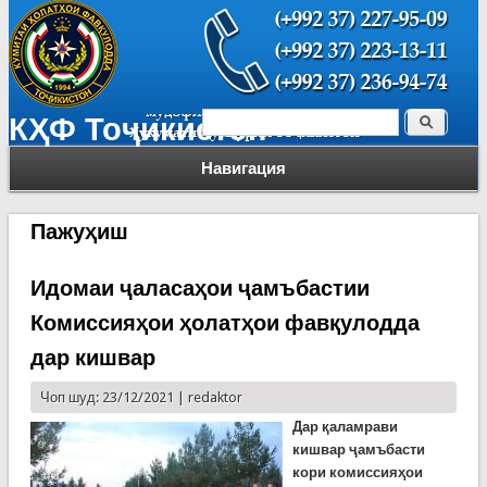
Поиск
КҲФ Тоҷикистон
Форма поиска
Навигация
Пажуҳиш
Идомаи ҷаласаҳои ҷамъбастии
Комиссияҳои ҳолатҳои фавқулодда
дар кишвар
Чоп шуд: 23/12/2021 |
redaktor
Дар
қаламрави
кишвар
ҷамъбасти
кори комиссияҳои