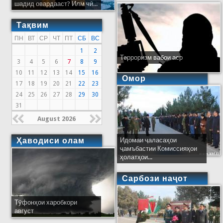
шадид овардааст? Илм чӣ...
Тақвим
ПН
ВТ
СР
ЧТ
ПТ
СБ
ВС
1
2
Терроризм вабои аср
3
4
5
6
7
8
9
10
11
12
13
14
15
16
Омор
17
18
19
20
21
22
23
24
25
26
27
28
29
30
31
August 2026
Ҳаводиси олам
Идомаи ҷаласаҳои
ҷамъбастии Комиссияҳои
ҳолатҳои...
Сарбози наҷот
Тӯфонҳои харобкори
август