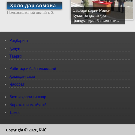
Ҳоло дар сомона
Сафари кории Раиси
Пользователей онлайн: 0.
Кумитаи ҳолатҳои
фавқулодда ба вилояти...
Роҳбарият
Қонун
Таърих
Робитаҳои байналмилалӣ
Ҳамоҳангсозӣ
Ҷасорат
Вазъи ҳавои кишвар
Варақаҳои матбуотӣ
Тамос
Copyright © 2026, КЧС