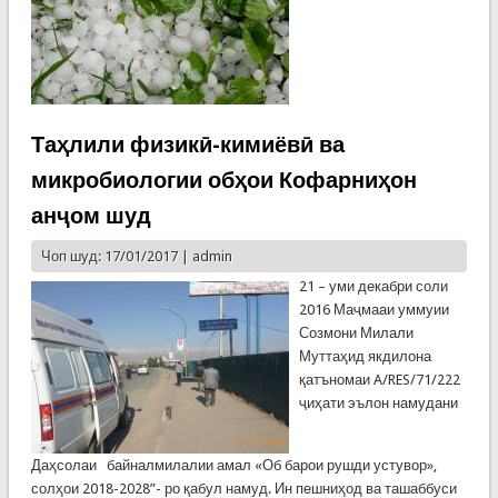
гузашта ва
имрӯз
Таҳлили физикӣ-кимиёвӣ ва
микробиологии обҳои Кофарниҳон
анҷом шуд
Чоп шуд: 17/01/2017 |
admin
21 – уми декабри соли
2016 Маҷмааи уммуии
Созмони Милали
Муттаҳид якдилона
қатъномаи A/RES/71/222
ҷиҳати эълон намудани
Даҳсолаи байналмилалии амал «Об барои рушди устувор»,
солҳои 2018-2028”- ро қабул намуд. Ин пешниҳод ва ташаббуси