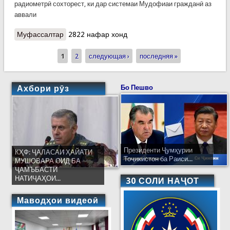
радиометрӣ сохторест, ки дар системаи Мудофиаи гражданӣ аз
аввали
Муфассалтар
о Лабораторияи кимиёвӣ ва радиометрӣ
2822 нафар хонд
1
2
следующая ›
последняя »
Страницы
Ахбори рӯз
Бо Пешво
Президенти Ҷумҳурии
КҲФ: ҶАЛАСАИ ҲАЙАТИ
Тоҷикистон ба Раиси...
МУШОВАРА ОИД БА
ҶАМЪБАСТИ
НАТИҶАҲОИ...
30 СОЛИ НАҶОТ
Маводҳои видеоӣ