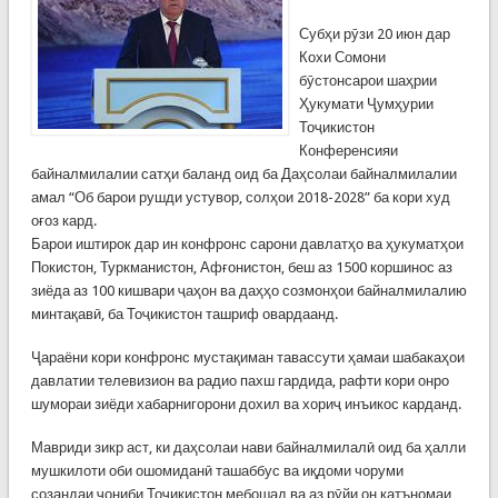
Субҳи рӯзи 20 июн дар
Кохи Сомони
бӯстонсарои шаҳрии
Ҳукумати Ҷумҳурии
Тоҷикистон
Конференсияи
байналмилалии сатҳи баланд оид ба Даҳсолаи байналмилалии
амал “Об барои рушди устувор, солҳои 2018-2028” ба кори худ
оғоз кард.
Барои иштирок дар ин конфронс сарони давлатҳо ва ҳукуматҳои
Покистон, Туркманистон, Афғонистон, беш аз 1500 коршинос аз
зиёда аз 100 кишвари ҷаҳон ва даҳҳо созмонҳои байналмилалию
минтақавӣ, ба Тоҷикистон ташриф овардаанд.
Ҷараёни кори конфронс мустақиман тавассути ҳамаи шабакаҳои
давлатии телевизион ва радио пахш гардида, рафти кори онро
шумораи зиёди хабарнигорони дохил ва хориҷ инъикос карданд.
Мавриди зикр аст, ки даҳсолаи нави байналмилалӣ оид ба ҳалли
мушкилоти оби ошомиданӣ ташаббус ва иқдоми чоруми
созандаи ҷониби Тоҷикистон мебошад ва аз рӯйи он қатъномаи