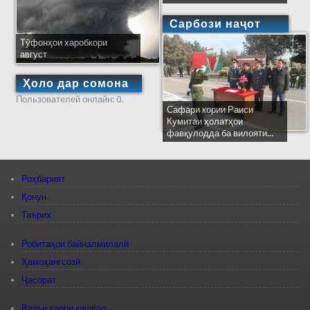
Сарбози наҷот
Тӯфонҳои харобкори
август
Ҳоло дар сомона
Пользователей онлайн: 0.
Сафари кории Раиси
Кумитаи ҳолатҳои
фавқулодда ба вилояти...
Роҳбарият
Қонун
Таърих
Робитаҳои байналмилалӣ
Ҳамоҳангсозӣ
Ҷасорат
Вазъи ҳавои кишвар