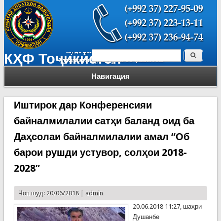
Поиск
КҲФ Тоҷикистон
Форма поиска
Навигация
Иштирок дар Конференсияи
байналмилалии сатҳи баланд оид ба
Даҳсолаи байналмилалии амал “Об
барои рушди устувор, солҳои 2018-
2028”
Чоп шуд: 20/06/2018 |
admin
20.06.2018 11:27, шаҳри
Душанбе