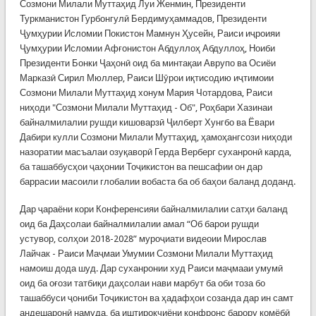
Созмони Милали Муттаҳид Луи Женмин, Президенти
Туркманистон Гурбонгулӣ Бердимуҳаммадов, Президенти
Ҷумҳурии Исломии Покистон Мамнун Ҳусейн, Раиси иҷроияи
Ҷумҳурии Исломии Афғонистон Абдуллоҳ Абдуллоҳ, Ноиби
Президенти Бонки Ҷаҳонӣ оид ба минтақаи Аврупо ва Осиёи
Марказӣ Сирил Мюллер, Раиси Шӯрои иқтисодию иҷтимоии
Созмони Милали Муттаҳид хонум Мария Чотардова, Раиси
ниҳоди "Созмони Милали Муттаҳид - Об", Роҳбари Хазинаи
байналмилалии рушди кишоварзӣ Ҷилберт Хунгбо ва Ёвари
Дабири кулли Созмони Милали Муттаҳид, ҳамоҳангсози ниҳоди
назоратии масъалаи озуқаворӣ Герда Верберг суханронӣ карда,
ба ташаббусҳои ҷаҳонии Тоҷикистон ва пешсафии он дар
баррасии масоили глобалии вобаста ба об баҳои баланд доданд.
Дар ҷараёни кори Конференсияи байналмилалии сатҳи баланд
оид ба Даҳсолаи байналмилалии амал “Об барои рушди
устувор, солҳои 2018-2028” муроҷиати видеоии Мирослав
Лайчак - Раиси Маҷмаи Умумии Созмони Милали Муттаҳид
намоиш дода шуд. Дар суханронии худ Раиси маҷмааи умумӣ
оид ба оғози татбиқи даҳсолаи нави марбут ба оби тоза бо
ташаббуси ҷониби Тоҷикистон ва ҳадафҳои созанда дар ин самт
андешаронӣ намуда, ба иштирокчиёни конфронс барору комёбӣ