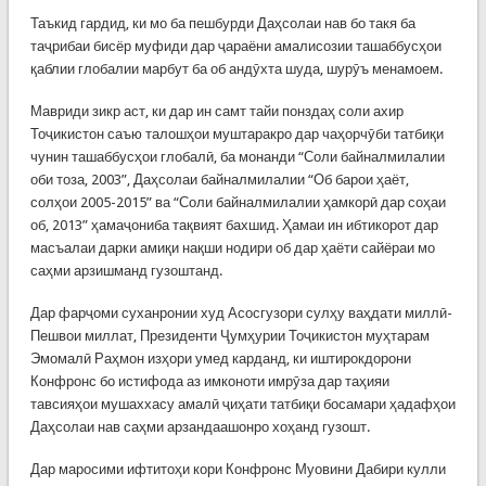
Таъкид гардид, ки мо ба пешбурди Даҳсолаи нав бо такя ба
таҷрибаи бисёр муфиди дар ҷараёни амалисозии ташаббусҳои
қаблии глобалии марбут ба об андӯхта шуда, шурӯъ менамоем.
Мавриди зикр аст, ки дар ин самт тайи понздаҳ соли ахир
Тоҷикистон саъю талошҳои муштаракро дар чаҳорчӯби татбиқи
чунин ташаббусҳои глобалӣ, ба монанди “Соли байналмилалии
оби тоза, 2003”, Даҳсолаи байналмилалии “Об барои ҳаёт,
солҳои 2005-2015” ва “Соли байналмилалии ҳамкорӣ дар соҳаи
об, 2013” ҳамаҷониба тақвият бахшид. Ҳамаи ин ибтикорот дар
масъалаи дарки амиқи нақши нодири об дар ҳаёти сайёраи мо
саҳми арзишманд гузоштанд.
Дар фарҷоми суханронии худ Асосгузори сулҳу ваҳдати миллӣ-
Пешвои миллат, Президенти Ҷумҳурии Тоҷикистон муҳтарам
Эмомалӣ Раҳмон изҳори умед карданд, ки иштирокдорони
Конфронс бо истифода аз имконоти имрӯза дар таҳияи
тавсияҳои мушаххасу амалӣ ҷиҳати татбиқи босамари ҳадафҳои
Даҳсолаи нав саҳми арзандаашонро хоҳанд гузошт.
Дар маросими ифтитоҳи кори Конфронс Муовини Дабири кулли