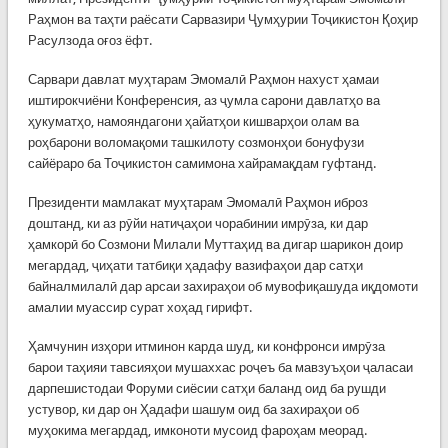
Раҳмон ва таҳти раёсати Сарвазири Ҷумҳурии Тоҷикистон Қоҳир
Расулзода оғоз ёфт.
Сарвари давлат муҳтарам Эмомалӣ Раҳмон нахуст ҳамаи
иштирокчиёни Конференсия, аз ҷумла сарони давлатҳо ва
ҳукуматҳо, намояндагони ҳайатҳои кишварҳои олам ва
роҳбарони воломақоми ташкилоту созмонҳои бонуфузи
сайёраро ба Тоҷикистон самимона хайрамақдам гуфтанд.
Президенти мамлакат муҳтарам Эмомалӣ Раҳмон иброз
доштанд, ки аз рӯйи натиҷаҳои чорабинии имрӯза, ки дар
ҳамкорӣ бо Созмони Милали Муттаҳид ва дигар шарикон доир
мегардад, ҷиҳати татбиқи ҳадафу вазифаҳои дар сатҳи
байналмилалӣ дар арсаи захираҳои об мувофиқашуда иқдомоти
амалии муассир сурат хоҳад гирифт.
Ҳамчунин изҳори итминон карда шуд, ки конфронси имрӯза
барои таҳияи тавсияҳои мушаххас роҷеъ ба мавзуъҳои ҷаласаи
дарпешистодаи Форуми сиёсии сатҳи баланд оид ба рушди
устувор, ки дар он Ҳадафи шашум оид ба захираҳои об
муҳокима мегардад, имконоти мусоид фароҳам меорад.