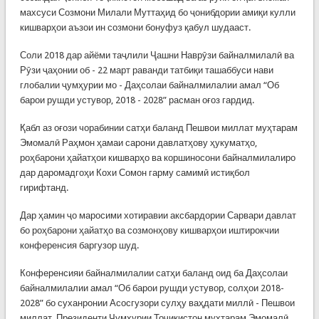
махсуси Созмони Милали Муттаҳид бо ҷонибдории амиқи кулли
кишварҳои аъзои ин созмони бонуфуз қабул шудааст.
Соли 2018 дар айёми таҷлили Ҷашни Наврӯзи байналмилалӣ ва
Рӯзи ҷаҳонии об - 22 март раванди татбиқи ташаббуси нави
глобалии ҷумҳурии мо - Даҳсолаи байналмилалии амал “Об
барои рушди устувор, 2018 - 2028” расман оғоз гардид.
Қабл аз оғози чорабинии сатҳи баланд Пешвои миллат муҳтарам
Эмомалӣ Раҳмон ҳамаи сарони давлатҳову ҳукуматҳо,
роҳбарони ҳайатҳои кишварҳо ва коршиносони байналмилалиро
дар даромадгоҳи Кохи Сомон гарму самимӣ истиқбол
гирифтанд.
Дар ҳамин ҷо маросими хотиравии аксбардории Сарвари давлат
бо роҳбарони ҳайатҳо ва созмонҳову кишварҳои иштирокчии
конференсия баргузор шуд.
Конференсияи байналмилалии сатҳи баланд оид ба Даҳсолаи
байналмилалии амал “Об барои рушди устувор, солҳои 2018-
2028” бо суханронии Асосгузори сулҳу ваҳдати миллӣ - Пешвои
миллат, Президенти Ҷумҳурии Тоҷикистон муҳтарам Эмомалӣ