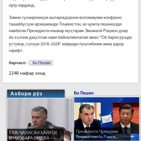
орзу карданд.
Зимни суханрониҳои иштирокдорони воломақоми конфронс
ташаббусҳои арзишманди Тоҷикистон, аз ҷумла пешниҳоди
навбатии Президенти кишвар муҳтарам Эмомалӣ Раҳмон доир
ба эълони даҳсолаи нави байналмилалии амал “Об барои рушди
устувор, солҳои 2018-2028” мавриди пуштибонии амиқ қарор
гирифт.
барчасп:
Бо Пешво
2240 нафар хонд
Ахбори рӯз
Бо Пешво
Президенти Ҷумҳурии
КҲФ: ҶАЛАСАИ ҲАЙАТИ
Тоҷикистон ба Раиси...
МУШОВАРА ОИД БА