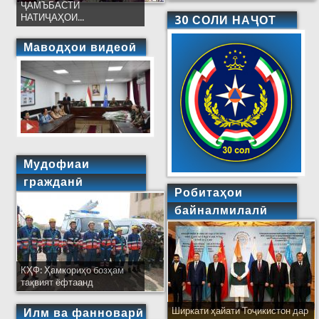
ҶАМЪБАСТИ
НАТИҶАҲОИ...
30 СОЛИ НАҶОТ
Маводҳои видеоӣ
Мудофиаи
гражданӣ
Робитаҳои
байналмилалӣ
КҲФ: Ҳамкориҳо бозҳам
тақвият ёфтаанд
Ширкати ҳайати Тоҷикистон дар
Илм ва фанноварӣ