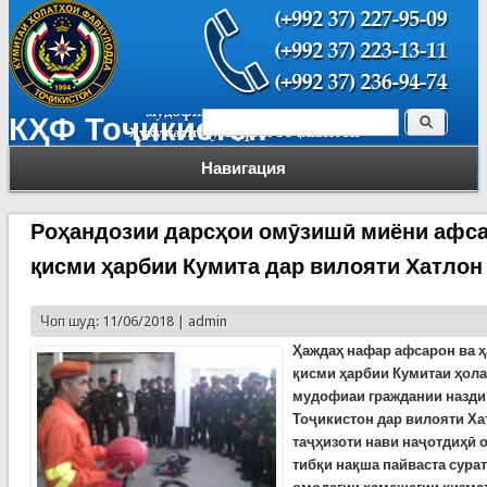
Поиск
КҲФ Тоҷикистон
Форма поиска
Навигация
Роҳандозии дарсҳои омӯзишӣ миёни афса
қисми ҳарбии Кумита дар вилояти Хатлон
Чоп шуд: 11/06/2018 |
admin
Ҳаждаҳ нафар афсарон ва ҳ
қисми ҳарбии Кумитаи ҳола
мудофиаи граждании назди
Тоҷикистон дар вилояти Ха
таҷҳизоти нави наҷотдиҳӣ 
тибқи нақша пайваста сурат