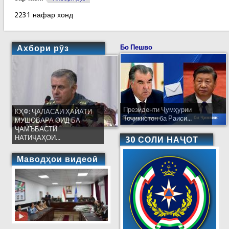
2231 нафар хонд
Ахбори рӯз
Бо Пешво
Президенти Ҷумҳурии
КҲФ: ҶАЛАСАИ ҲАЙАТИ
Тоҷикистон ба Раиси...
МУШОВАРА ОИД БА
ҶАМЪБАСТИ
НАТИҶАҲОИ...
30 СОЛИ НАҶОТ
Маводҳои видеоӣ