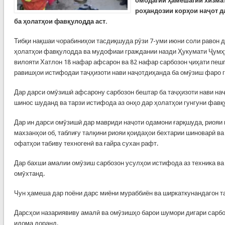
омодагии ҳамешагии хизма
роҳандозии корҳои наҷот д
ба ҳолатҳои фавқулодда аст.
Тибқи нақшаи чорабиниҳои тасдиқшуда рӯзи 7-уми июни соли равон 
ҳолатҳои фавқулодда ва мудофиаи граждании назди Ҳукумати Ҷумҳу
вилояти Хатлон 18 нафар афсарон ва 82 нафар сарбозон ҷиҳати пешг
равишҳои истифодаи таҷҳизоти нави наҷотдиҳанда ба омӯзиш фаро 
Дар дарси омӯзишӣ афсарону сарбозон бештар ба таҷҳизоти нави наҷ
шинос шуданд ва тарзи истифода аз онҳо дар ҳолатҳои гунгуни фав
Дар ин дарси омӯзишӣ дар мавриди наҷоти одамони ғарқшуда, риояи
махзанҳои об, таблиғу талқини риояи қоидаҳои бехтарии шиноварӣ ва 
офатҳои табиву техногенӣ ва ғайра сухан рафт.
Дар бахши амалии омӯзиш сарбозон усулҳои истифода аз техника ва
омӯхтанд.
Чун ҳамеша дар поёни дарс миёни мураббиён ва ширкаткунандагон т
Дарсҳои назариявиву амалӣ ва омӯзишҳо барои шумори дигари сарб
идома доранд.