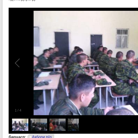
1
/
4
барчасп:
Ахбори рӯз