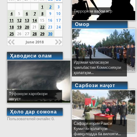
1
2
3
Терроризм вабои аср
4
5
6
7
8
9
10
11
12
13
14
15
16
17
Омор
18
19
20
21
22
23
24
25
26
27
28
29
30
June 2018
Ҳаводиси олам
Идомаи ҷаласаҳои
ҷамъбастии Комиссияҳои
ҳолатҳои...
Сарбози наҷот
Тӯфонҳои харобкори
август
Ҳоло дар сомона
Пользователей онлайн: 0.
Сафари кории Раиси
Кумитаи ҳолатҳои
фавқулодда ба вилояти...