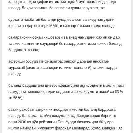
хароҷоти соҳаи ҳифзи иҷтимоии аҳолӣ мунтазам зиёд карда
шавад. Баҳри расидан ба вазифаи дуюм зарур аст, то:
суръати нисбатан баланди рушди саноат ва зиёд намудани
ҳиссаи он дар сохтори ММД-и кишвар таъмин карда шавад;
самаранокии соҳаи кишоварзӣ ва зиёд намудани саҳми он дар
таъмини амнияти озуқаворӣ бо назардошти ғизои комил баланд
бардошта шавад;
афзоиши босуръати хизматрасониҳои дараҷаи нисбатан
мураккаб (хизматрасониҳои илмию технологӣ) таъмин карда
шавад;
баланд бардоштани диверсификатсияи иқтисодиёти миллӣ (паст
намудани нишондиҳандаи содироти се маҳсулоти асосӣ аз 83 %
то 58 %);
сатҳи рақобатпазирии иқтисодиёти миллӣ баланд бардошта
шавад. Дар амал татбиқ намудани тадбирҳои зерин барои то
соли 2030 аз рўи рейтинги «Пешбурди бизнес» ҷои 60-умро
ишғол намудан, имконият фароҳам меоварад (ҳоло, мавқеи 132