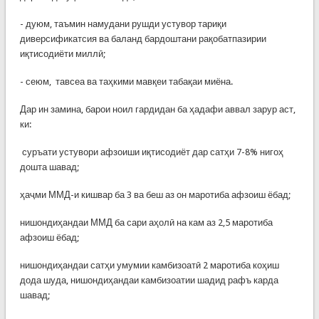
- дуюм, таъмин намудани рушди устувор тариқи
диверсификатсия ва баланд бардоштани рақобатпазирии
иқтисодиёти миллӣ;
- сеюм, тавсеа ва таҳкими мавқеи табақаи миёна.
Дар ин замина, барои ноил гардидан ба ҳадафи аввал зарур аст,
ки:
суръати устувори афзоиши иқтисодиёт дар сатҳи 7-8% нигоҳ
дошта шавад;
ҳаҷми ММД-и кишвар ба 3 ва беш аз он маротиба афзоиш ёбад;
нишондиҳандаи ММД ба сари аҳолӣ на кам аз 2,5 маротиба
афзоиш ёбад;
нишондиҳандаи сатҳи умумии камбизоатӣ 2 маротиба коҳиш
дода шуда, нишондиҳандаи камбизоатии шадид рафъ карда
шавад;