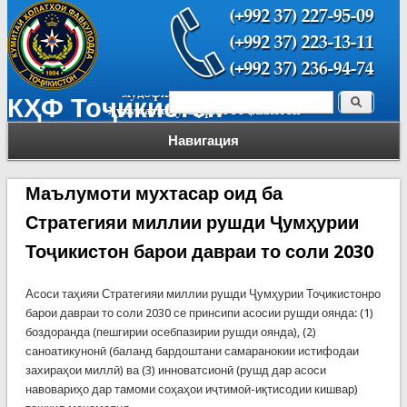
Поиск
КҲФ Тоҷикистон
Форма поиска
Навигация
Маълумоти мухтасар оид ба
Стратегияи миллии рушди Ҷумҳурии
Тоҷикистон барои давраи то соли 2030
Асоси таҳияи Стратегияи миллии рушди Ҷумҳурии Тоҷикистонро
барои давраи то соли 2030 се принсипи асосии рушди оянда: (1)
боздоранда (пешгирии осебпазирии рушди оянда), (2)
саноатикунонӣ (баланд бардоштани самаранокии истифодаи
захираҳои миллӣ) ва (3) инноватсионӣ (рушд дар асоси
навовариҳо дар тамоми соҳаҳои иҷтимоӣ-иқтисодии кишвар)