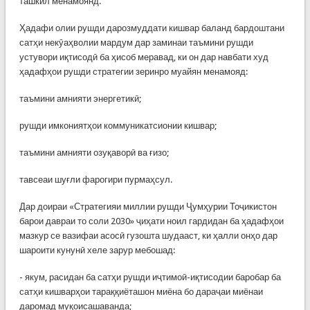
ташкил менамоянд.
Ҳадафи олии рушди дарозмуддати кишвар баланд бардоштани
сатҳи некӯаҳволии мардум дар заминаи таъмини рушди
устувори иқтисодӣ ба ҳисоб меравад, ки он дар навбати худ
ҳадафҳои рушди стратегии зеринро муайян менамояд:
таъмини амнияти энергетикӣ;
рушди имкониятҳои коммуникатсионии кишвар;
таъмини амнияти озуқаворӣ ва ғизо;
тавсеаи шуғли фарогири пурмаҳсул.
Дар доираи «Стратегияи миллии рушди Ҷумҳурии Тоҷикистон
барои давраи то соли 2030» ҷиҳати ноил гардидан ба ҳадафҳои
мазкур се вазифаи асосӣ гузошта шудааст, ки ҳалли онҳо дар
шароити кунунӣ хеле зарур мебошад:
- якум, расидан ба сатҳи рушди иҷтимоӣ-иқтисодии баробар ба
сатҳи кишварҳои тараққиёташон миёна бо дараҷаи миёнаи
даромад муқоисашаванда;