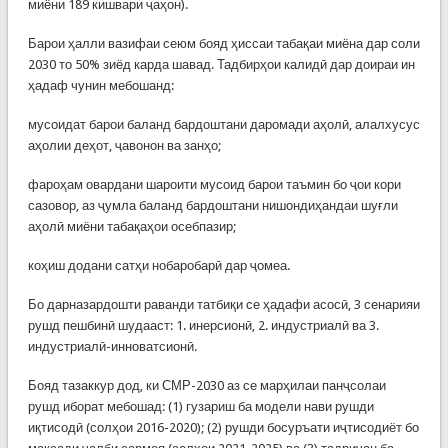
миёни 189 кишвари ҷаҳон).
Барои ҳалли вазифаи сеюм бояд ҳиссаи табақаи миёна дар соли
2030 то 50% зиёд карда шавад. Тадбирҳои калидӣ дар доираи ин
ҳадаф чунин мебошанд:
мусоидат барои баланд бардоштани даромади аҳолӣ, алалхусус
аҳолии деҳот, ҷавонон ва занҳо;
фароҳам овардани шароити мусоид барои таъмин бо ҷои кори
сазовор, аз ҷумла баланд бардоштани нишондиҳандаи шуғли
аҳолӣ миёни табақаҳои осебпазир;
коҳиш додани сатҳи нобаробарӣ дар ҷомеа.
Бо дарназардошти раванди татбиқи се ҳадафи асосӣ, 3 сенарияи
рушд пешбинӣ шудааст: 1. инерсионӣ, 2. индустриалӣ ва 3.
индустриалӣ-инноватсионӣ.
Бояд тазаккур дод, ки СМР-2030 аз се марҳилаи панҷсолаи
рушд иборат мебошад: (1) гузариш ба модели нави рушди
иқтисодӣ (солҳои 2016-2020); (2) рушди босуръати иҷтисодиёт бо