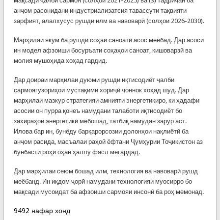
мақсади ҷалби сармоя (солҳои 2021-2025) ва (3) тадриҷан ба
анҷом расонидани индустриализатсия тавассути тақвияти
зарфият, алалхусус рушди илм ва навоварӣ (солҳои 2026-2030).
Марҳилаи якум ба рушди соҳаи саноатӣ асос меёбад. Дар асоси
ин модел афзоиши босуръати соҳаҳои саноат, кишоварзӣ ва
молия мушоҳида хоҳад гардид.
Дар доираи марҳилаи дуюми рушди иқтисодиёт ҷалби
сармоягузориҳои мустақими хориҷӣ ҷоннок хоҳад шуд. Дар
марҳилаи мазкур стратегияи амнияти энергетикиро, ки ҳадафи
асосии он пурра қонеъ намудани талаботи иқтисодиёт бо
захираҳои энергетикӣ мебошад, татбиқ намудан зарур аст.
Илова бар ин, бунёду барқарорсозии долонҳои нақлиётӣ ба
анҷом расида, масъалаи раҳоӣ ёфтани Ҷумҳурии Тоҷикистон аз
бунбасти роҳи оҳан ҳаллу фасл мегардад.
Дар марҳилаи сеюм бошад илм, технология ва навоварӣ рушд
меёбанд. Ин иқдом ҷорӣ намудани технологияи муосирро бо
мақсади мусоидат ба афзоиши сармояи инсонӣ ба роҳ мемонад.
9492 нафар хонд