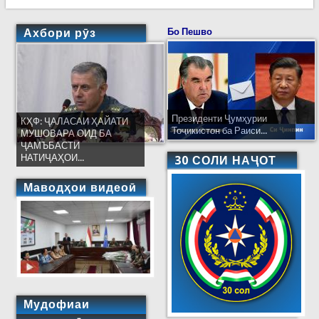
Ахбори рӯз
Бо Пешво
Президенти Ҷумҳурии
КҲФ: ҶАЛАСАИ ҲАЙАТИ
Тоҷикистон ба Раиси...
МУШОВАРА ОИД БА
ҶАМЪБАСТИ
НАТИҶАҲОИ...
30 СОЛИ НАҶОТ
Маводҳои видеоӣ
Мудофиаи