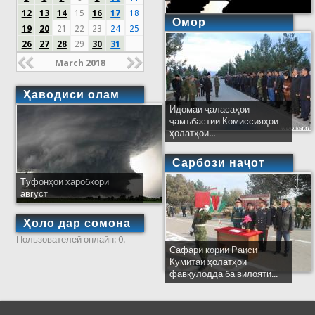
12
13
14
15
16
17
18
Омор
19
20
21
22
23
24
25
26
27
28
29
30
31
March 2018
Ҳаводиси олам
Идомаи ҷаласаҳои
ҷамъбастии Комиссияҳои
ҳолатҳои...
Сарбози наҷот
Тӯфонҳои харобкори
август
Ҳоло дар сомона
Пользователей онлайн: 0.
Сафари кории Раиси
Кумитаи ҳолатҳои
фавқулодда ба вилояти...