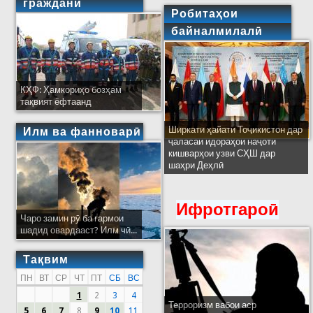
гражданӣ
Робитаҳои
байналмилалӣ
КҲФ: Ҳамкориҳо бозҳам
тақвият ёфтаанд
Ширкати ҳайати Тоҷикистон дар
Илм ва фанноварӣ
ҷаласаи идораҳои наҷоти
кишварҳои узви СҲШ дар
шаҳри Деҳлӣ
Ифротгароӣ
Чаро замин рӯ ба гармои
шадид овардааст? Илм чӣ...
Тақвим
ПН
ВТ
СР
ЧТ
ПТ
СБ
ВС
1
2
3
4
Терроризм вабои аср
5
6
7
8
9
10
11