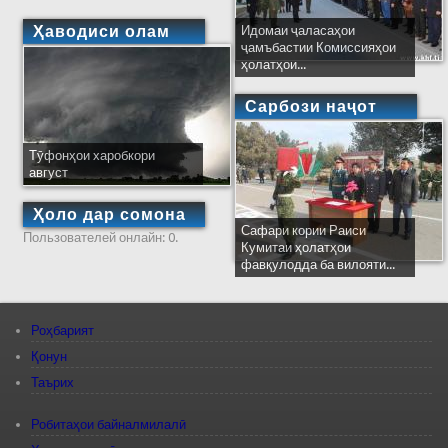
Ҳаводиси олам
Идомаи ҷаласаҳои
ҷамъбастии Комиссияҳои
ҳолатҳои...
Сарбози наҷот
Тӯфонҳои харобкори
август
Ҳоло дар сомона
Сафари кории Раиси
Пользователей онлайн: 0.
Кумитаи ҳолатҳои
фавқулодда ба вилояти...
Роҳбарият
Қонун
Таърих
Робитаҳои байналмилалӣ