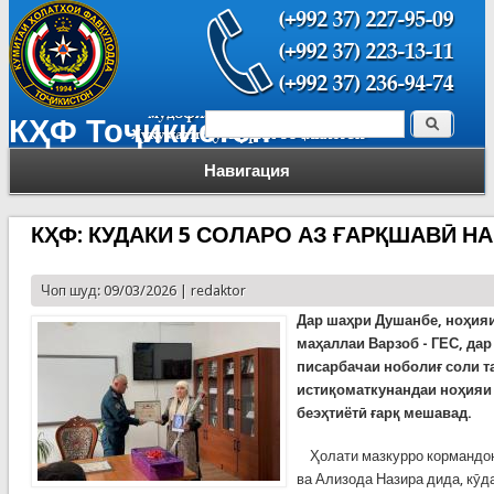
Поиск
КҲФ Тоҷикистон
Форма поиска
Навигация
КҲФ: КУДАКИ 5 СОЛАРО АЗ ҒАРҚШАВӢ Н
Чоп шуд: 09/03/2026 |
redaktor
Дар шаҳри Душанбе, ноҳия
маҳаллаи Варзоб - ГЕС, дар
писарбачаи ноболиғ соли та
истиқоматкунандаи ноҳияи 
беэҳтиётӣ ғарқ мешавад.
Ҳолати мазкурро кормандон
ва Ализода Назира дида, кӯд