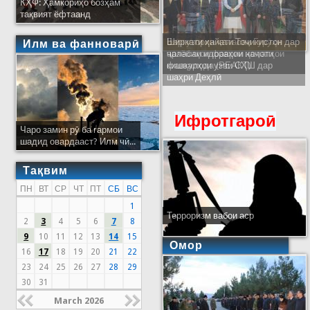
КҲФ: Ҳамкориҳо бозҳам
тақвият ёфтаанд
Ширкати ҳайати Тоҷикистон дар
Илм ва фанноварӣ
ҷаласаи идораҳои наҷоти
кишварҳои узви СҲШ дар
шаҳри Деҳлӣ
Ифротгароӣ
Чаро замин рӯ ба гармои
шадид овардааст? Илм чӣ...
Тақвим
ПН
ВТ
СР
ЧТ
ПТ
СБ
ВС
1
Терроризм вабои аср
2
3
4
5
6
7
8
9
10
11
12
13
14
15
Омор
16
17
18
19
20
21
22
23
24
25
26
27
28
29
30
31
March 2026