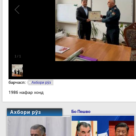
1
/
1
барчасп:
Ахбори рӯз
1986 нафар хонд
Ахбори рӯз
Бо Пешво