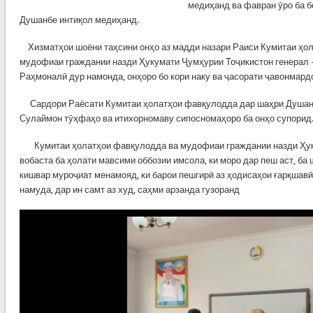
медиҳанд ва фавран ӯро ба 
Душанбе интиқол медиҳанд.
Хизматҳои шоёни таҳсини онҳо аз мадди назари Раиси Кумитаи ҳо
мудофиаи граждании назди Ҳукумати Ҷумҳурии Тоҷикистон генерал 
Раҳмоналӣ дур намонда, онҳоро бо кори наку ва ҷасорати ҷавонмард
Сардори Раёсати Кумитаи ҳолатҳои фавқулодда дар шаҳри Душан
Сулаймон тӯҳфаҳо ва итихорномаву сипосномаҳоро ба онҳо супорид
Кумитаи ҳолатҳои фавқулодда ва мудофиаи граждании назди Ҳук
вобаста ба ҳолати мавсими оббозии имсола, ки моро дар пеш аст, б
кишвар муроҷиат менамояд, ки барои пешгирӣ аз ҳодисаҳои ғарқшавӣ
намуда, дар ин самт аз худ, саҳми арзанда гузоранд