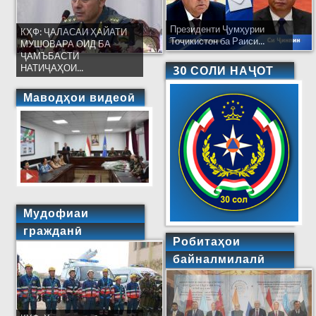
Президенти Ҷумҳурии
КҲФ: ҶАЛАСАИ ҲАЙАТИ
Тоҷикистон ба Раиси...
МУШОВАРА ОИД БА
ҶАМЪБАСТИ
НАТИҶАҲОИ...
30 СОЛИ НАҶОТ
Маводҳои видеоӣ
Мудофиаи
гражданӣ
Робитаҳои
байналмилалӣ