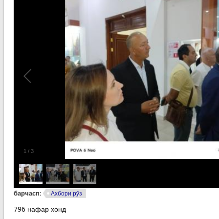
1
/
3
барчасп:
Ахбори рӯз
796 нафар хонд