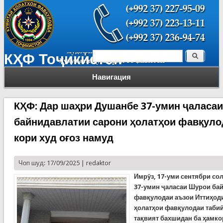
Поиск
КҲФ Тоҷикистон
Форма поиска
Навигация
КҲФ: Дар шаҳри Душанбе 37-умин ҷаласа
байнидавлатии сарони ҳолатҳои фавқуло
кори худ оғоз намуд
Чоп шуд: 17/09/2025 |
redaktor
Имрӯз, 17-уми сентябри со
37-умин ҷаласаи Шурои ба
фавқулодаи аъзои Иттиҳоди
ҳолатҳои фавқулодаи табиӣ
тақвият бахшидан ба ҳамко