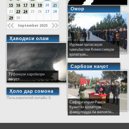
15
16
17
18
19
20
21
Омор
22
23
24
25
26
27
28
29
30
September 2025
Ҳаводиси олам
Идомаи ҷаласаҳои
ҷамъбастии Комиссияҳои
ҳолатҳои...
Сарбози наҷот
Тӯфонҳои харобкори
август
Ҳоло дар сомона
Пользователей онлайн: 0.
Сафари кории Раиси
Кумитаи ҳолатҳои
фавқулодда ба вилояти...