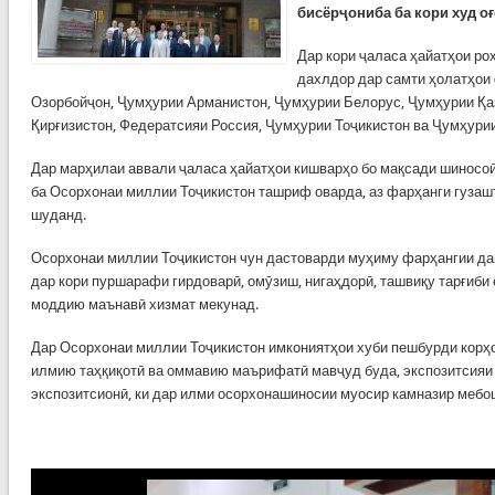
бисёрҷониба ба кори худ оғ
Дар кори ҷаласа ҳайатҳои ро
дахлдор дар самти ҳолатҳои
Озорбойҷон, Ҷумҳурии Арманистон, Ҷумҳурии Белорус, Ҷумҳурии Қа
Қирғизистон, Федератсияи Россия, Ҷумҳурии Тоҷикистон ва Ҷумҳури
Дар марҳилаи аввали ҷаласа ҳайатҳои кишварҳо бо мақсади шиносоӣ 
ба Осорхонаи миллии Тоҷикистон ташриф оварда, аз фарҳанги гузаш
шуданд.
Осорхонаи миллии Тоҷикистон чун дастоварди муҳиму фарҳангии да
дар кори пуршарафи гирдоварӣ, омӯзиш, нигаҳдорӣ, ташвиқу тарғиби 
моддию маънавӣ хизмат мекунад.
Дар Осорхонаи миллии Тоҷикистон имкониятҳои хуби пешбурди корҳ
илмию таҳқиқотӣ ва оммавию маърифатӣ мавҷуд буда, экспозитсияи 
экспозитсионӣ, ки дар илми осорхонашиносии муосир камназир мебо