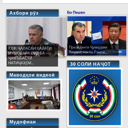
Ахбори рӯз
Бо Пешво
Президенти Ҷумҳурии
КҲФ: ҶАЛАСАИ ҲАЙАТИ
Тоҷикистон ба Раиси...
МУШОВАРА ОИД БА
ҶАМЪБАСТИ
НАТИҶАҲОИ...
30 СОЛИ НАҶОТ
Маводҳои видеоӣ
Мудофиаи