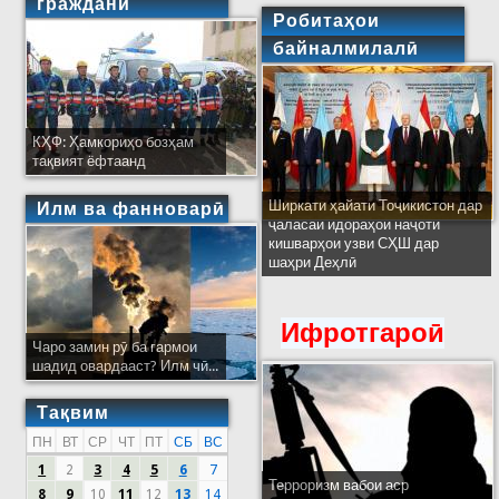
гражданӣ
Робитаҳои
байналмилалӣ
КҲФ: Ҳамкориҳо бозҳам
тақвият ёфтаанд
Ширкати ҳайати Тоҷикистон дар
Илм ва фанноварӣ
ҷаласаи идораҳои наҷоти
кишварҳои узви СҲШ дар
шаҳри Деҳлӣ
Ифротгароӣ
Чаро замин рӯ ба гармои
шадид овардааст? Илм чӣ...
Тақвим
ПН
ВТ
СР
ЧТ
ПТ
СБ
ВС
1
2
3
4
5
6
7
Терроризм вабои аср
8
9
10
11
12
13
14