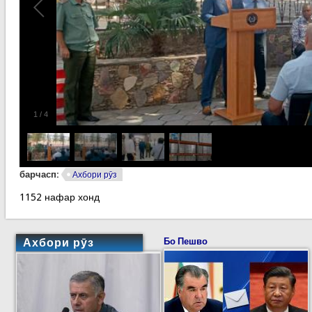
1
/
4
барчасп:
Ахбори рӯз
1152 нафар хонд
Ахбори рӯз
Бо Пешво