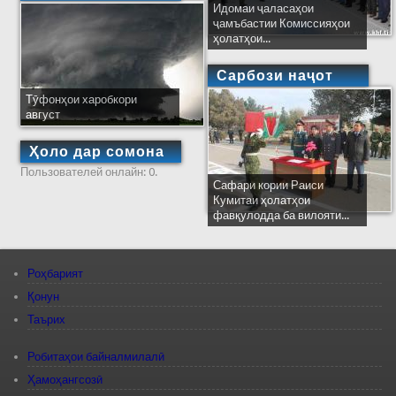
Идомаи ҷаласаҳои
ҷамъбастии Комиссияҳои
ҳолатҳои...
Сарбози наҷот
Тӯфонҳои харобкори
август
Ҳоло дар сомона
Пользователей онлайн: 0.
Сафари кории Раиси
Кумитаи ҳолатҳои
фавқулодда ба вилояти...
Роҳбарият
Қонун
Таърих
Робитаҳои байналмилалӣ
Ҳамоҳангсозӣ