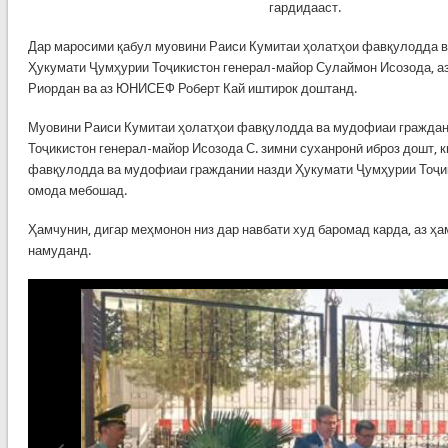
гардидааст.
Дар маросими қабул муовини Раиси Кумитаи ҳолатҳои фавқулодда 
Ҳукумати Ҷумҳурии Тоҷикистон генерал-майор Сулаймон Исозода, 
Риордан ва аз ЮНИСЕФ Роберт Кай иштирок доштанд.
Муовини Раиси Кумитаи ҳолатҳои фавқулодда ва мудофиаи граждан
Тоҷикистон генерал-майор Исозода С. зимни суханронӣ иброз дошт, 
фавқулодда ва мудофиаи граждании назди Ҳукумати Ҷумҳурии Тоҷи
омода мебошад.
Ҳамчунин, дигар меҳмонон низ дар навбати худ баромад карда, аз ҳ
намуданд.