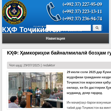
Поиск
КҲФ Тоҷикистон
Форма поиска
Навигация
КҲФ: Ҳамкориҳои байналмилалӣ бозҳам г
Чоп шуд: 29/07/2025 |
redaktor
29 июли соли 2025 дар Кум
мудофиаи граждании назди
Тоҷикистон маросими қабул
оилаҳо, ки бо дастгирии Ҳ
шудаанд, доир гардид.
Ин маҷмӯаҳо барои вокуниши
табиӣ дар Тоҷикистон ва мин