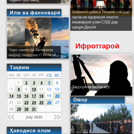
Ширкати ҳайати Тоҷикистон дар
Илм ва фанноварӣ
ҷаласаи идораҳои наҷоти
кишварҳои узви СҲШ дар
шаҳри Деҳлӣ
Ифротгароӣ
Чаро замин рӯ ба гармои
шадид овардааст? Илм чӣ...
Тақвим
ПН
ВТ
СР
ЧТ
ПТ
СБ
ВС
1
2
3
4
5
6
Терроризм вабои аср
7
8
9
10
11
12
13
14
15
16
17
18
19
20
Омор
21
22
23
24
25
26
27
28
29
30
31
July 2025
Ҳаводиси олам