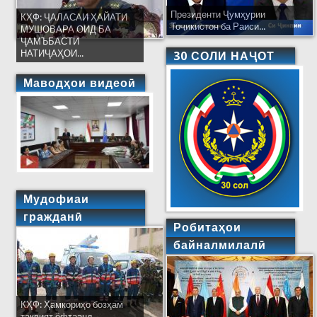
Президенти Ҷумҳурии
КҲФ: ҶАЛАСАИ ҲАЙАТИ
Тоҷикистон ба Раиси...
МУШОВАРА ОИД БА
ҶАМЪБАСТИ
НАТИҶАҲОИ...
30 СОЛИ НАҶОТ
Маводҳои видеоӣ
Мудофиаи
гражданӣ
Робитаҳои
байналмилалӣ
КҲФ: Ҳамкориҳо бозҳам
тақвият ёфтаанд