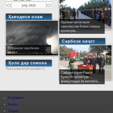
July 2025
Ҳаводиси олам
Идомаи ҷаласаҳои
ҷамъбастии Комиссияҳои
ҳолатҳои...
Сарбози наҷот
Тӯфонҳои харобкори
август
Ҳоло дар сомона
Пользователей онлайн: 0.
Сафари кории Раиси
Кумитаи ҳолатҳои
фавқулодда ба вилояти...
Роҳбарият
Қонун
Таърих