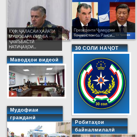
Президенти Ҷумҳурии
КҲФ: ҶАЛАСАИ ҲАЙАТИ
Тоҷикистон ба Раиси...
МУШОВАРА ОИД БА
ҶАМЪБАСТИ
НАТИҶАҲОИ...
30 СОЛИ НАҶОТ
Маводҳои видеоӣ
Мудофиаи
гражданӣ
Робитаҳои
байналмилалӣ