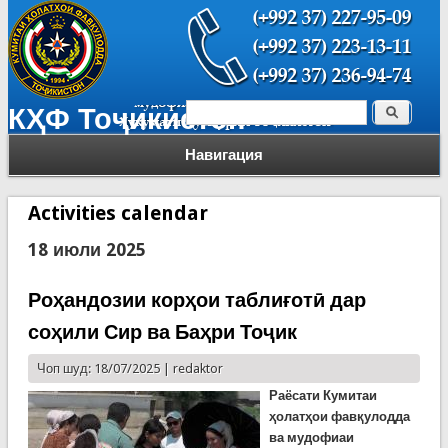
Поиск
КҲФ Тоҷикистон
Форма поиска
Навигация
Activities calendar
18 июли 2025
Роҳандозии корҳои таблиғотӣ дар
соҳили Сир ва Баҳри Тоҷик
Чоп шуд: 18/07/2025 |
redaktor
Раёсати Кумитаи
ҳолатҳои фавқулодда
ва мудофиаи