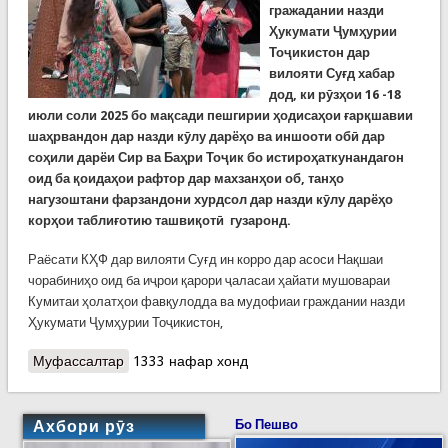
гражадании назди
Ҳукумати Ҷумҳурии
Тоҷикистон дар
вилояти Суғд хабар
дод, ки рӯзҳои 16 -18
июли соли 2025 бо мақсади пешгирии ҳодисаҳои ғарқшавии
шаҳрвандон дар назди кӯлу дарёҳо ва иншооти обӣ дар
соҳили дарёи Сир ва Баҳри Тоҷик бо истироҳаткунандагон
оид ба қоидаҳои рафтор дар махзанҳои об, танҳо
нагузоштани фарзандони хурдсол дар назди кӯлу дарёҳо
корҳои таблиғотию ташвиқотӣ гузаронд.
Раёсати КҲФ дар вилояти Суғд ин корро дар асоси Нақшаи
чорабиниҳо оид ба иҷрои қарори ҷаласаи ҳайати мушовараи
Кумитаи ҳолатҳои фавқулодда ва мудофиаи граждании назди
Ҳукумати Ҷумҳурии Тоҷикистон,
Муфассалтар
о Роҳандозии корҳои таблиғотӣ дар соҳили Сир
1333 нафар хонд
ва Баҳри Тоҷик
Ахбори рӯз
Бо Пешво