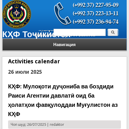
Поиск
КҲФ Тоҷикистон
Форма поиска
Навигация
Activities calendar
26 июли 2025
КҲФ: Мулоқоти дуҷониба ва боздиди
Раиси Агентии давлатӣ оид ба
ҳолатҳои фавқулоддаи Муғулистон аз
КҲФ
Чоп шуд: 26/07/2025 |
redaktor