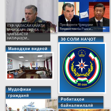
Президенти Ҷумҳурии
КҲФ: ҶАЛАСАИ ҲАЙАТИ
Тоҷикистон ба Раиси...
МУШОВАРА ОИД БА
ҶАМЪБАСТИ
НАТИҶАҲОИ...
30 СОЛИ НАҶОТ
Маводҳои видеоӣ
Мудофиаи
гражданӣ
Робитаҳои
байналмилалӣ