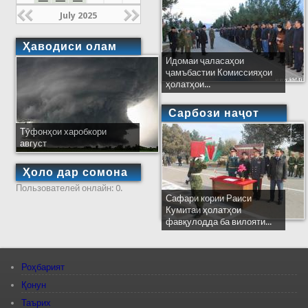
July 2025
Ҳаводиси олам
Идомаи ҷаласаҳои
ҷамъбастии Комиссияҳои
ҳолатҳои...
Сарбози наҷот
Тӯфонҳои харобкори
август
Ҳоло дар сомона
Пользователей онлайн: 0.
Сафари кории Раиси
Кумитаи ҳолатҳои
фавқулодда ба вилояти...
Роҳбарият
Қонун
Таърих