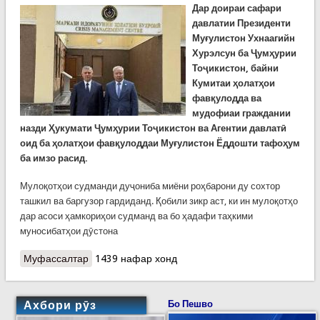
Дар доираи сафари
давлатии Президенти
Муғулистон Ухнаагийн
Хурэлсун ба Ҷумҳурии
Тоҷикистон, байни
Кумитаи ҳолатҳои
фавқулодда ва
мудофиаи граждании
назди Ҳукумати Ҷумҳурии Тоҷикистон ва Агентии давлатӣ
оид ба ҳолатҳои фавқулоддаи Муғулистон Ёддошти тафоҳум
ба имзо расид.
Мулоқотҳои судманди дуҷониба миёни роҳбарони ду сохтор
ташкил ва баргузор гардиданд. Қобили зикр аст, ки ин мулоқотҳо
дар асоси ҳамкориҳои судманд ва бо ҳадафи таҳкими
муносибатҳои дӯстона
Муфассалтар
о КҲФ: Мулоқоти дуҷониба ва боздиди Раиси
1439 нафар хонд
Агентии давлатӣ оид ба ҳолатҳои фавқулоддаи
Муғулистон аз КҲФ
Ахбори рӯз
Бо Пешво