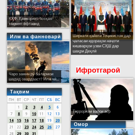
КҲФ: Ҳамкориҳо бозҳам
тақвият ёфтаанд
Ширкати ҳайати Тоҷикистон дар
Илм ва фанноварӣ
ҷаласаи идораҳои наҷоти
кишварҳои узви СҲШ дар
шаҳри Деҳлӣ
Ифротгароӣ
Чаро замин рӯ ба гармои
шадид овардааст? Илм чӣ...
Тақвим
ПН
ВТ
СР
ЧТ
ПТ
СБ
ВС
1
2
3
4
5
6
Терроризм вабои аср
7
8
9
10
11
12
13
14
15
16
17
18
19
20
Омор
21
22
23
24
25
26
27
28
29
30
31