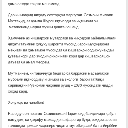
ҳама сатҳҳо тақозо менамояд.
Дар ин маврид ниҳоду сохторҳои марбутаи Созмони Милали
Муттаҳид, аз ҷумла Шӯрои иқтисодӣ ва иҷтимоии он,
метавонанд нақши муҳим дошта бошанд.
Ҳамчунин аз кишварҳои мутаррақӣ ва ниҳодҳои байналмилалӣ
ҷиҳати таъмини ҳуқуқу шароити мусоид барои муҳоҷирони
меҳнатӣ ва ҳамзамон мусоидат ба кишварҳои содиркунандаи
қувваи корӣ дар эҷоди ҷойҳои нави корӣ дар кишварҳояшон
даъват ба амал меорем.
Мутмаинем, ки таваҷҷуҳи бештар ба баррасии масъалаҳои
мубрами иқтисодиву иҷтимоӣ ва экологӣ барои татбиқи
саривақтии Рӯзномаи ҷаҳонии рушд – 2030 мусоидати ҷиддӣ
хоҳад кард.
Хонумҳо ва ҷанобон!
Расо ду сол пеш мо Созишномаи Париж оид ба иқлимро қабул
намудем, ки ҳадафу мақсадҳояш фарогир буда, роҳҳои асосии
талошҳои ҷомеаи ҷаҳониро ҷиҳати мутобиқшавӣ ба тағйирёбии