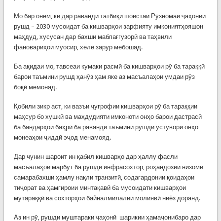
Мо бар онем, ки дар раванди татбиқи шоистаи Рӯзномаи ҷаҳонии
рушд – 2030 мусоидат ба кишварҳои зарфияту имкониятҳояшон
маҳдуд, хусусан дар бахши маблағгузорӣ ва таҳвили
фановариҳои муосир, хеле зарур мебошад.
Ба ақидаи мо, тавсеаи кумаки расмӣ ба кишварҳои рӯ ба тараққӣ
барои таъмини рушд ҳанӯз ҳам яке аз масъалаҳои умдаи рӯз
боқӣ мемонад.
Қобили зикр аст, ки вазъи ҷуғрофии кишварҳои рӯ ба тараққии
маҳсур бо хушкӣ ва маҳдудияти имконоти онҳо барои дастрасӣ
ба бандарҳои баҳрӣ ба раванди таъмини рушди устувори онҳо
монеаҳои ҷиддӣ эҷод менамояд.
Дар чунин шароит ин қабил кишварҳо дар ҳаллу фасли
масъалаҳои марбут ба рушди инфрасохтор, роҳандозии низоми
самарабахши ҳамлу нақли транзитӣ, содагардонии қоидаҳои
тиҷорат ва ҳамгироии минтақавӣ ба мусоидати кишварҳои
мутараққӣ ва сохторҳои байналмилалии молиявӣ ниёз доранд.
Аз ин рӯ, рушди муштараки ҷаҳонӣ шарикии ҳамаҷонибаро дар