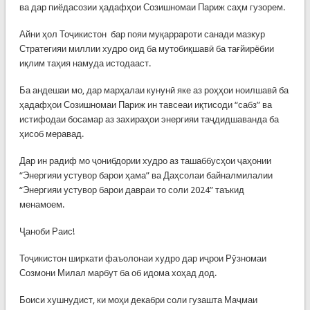
ва дар пиёдасозии ҳадафҳои Созишномаи Париж саҳм гузорем.
Айни ҳол Тоҷикистон бар пояи муқаррароти санади мазкур
Стратегияи миллии худро оид ба мутобиқшавӣ ба тағйирёбии
иқлим таҳия намуда истодааст.
Ба андешаи мо, дар марҳалаи кунунӣ яке аз роҳҳои ноилшавӣ ба
ҳадафҳои Созишномаи Париж ин тавсеаи иқтисоди “сабз” ва
истифодаи босамар аз захираҳои энергияи таҷдидшаванда ба
ҳисоб меравад.
Дар ин радиф мо ҷонибдории худро аз ташаббусҳои ҷаҳонии
“Энергияи устувор барои ҳама” ва Даҳсолаи байналмилалии
“Энергияи устувор барои давраи то соли 2024” таъкид
менамоем.
Ҷаноби Раис!
Тоҷикистон ширкати фаъолонаи худро дар иҷрои Рӯзномаи
Созмони Милал марбут ба об идома хоҳад дод.
Боиси хушнудист, ки моҳи декабри соли гузашта Маҷмаи