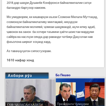
2018 дар шаҳри Душанбе Конфронси байналмилалии сатҳи
баландро баргузор намоем.
Мо умедворем, ки кишварҳои аъзои Созмони Милали Муттаҳид,
созмонҳои байналмилаливу минтақавӣ, ниҳодҳои
байналмилалии молиявӣ, ҷомеаи шаҳрвандӣ, аҳли илму адаб,
ҷавонон ва занон ба хотири таъмини ҳаёти шоистаи мардуми
сайёра ва наслҳои оянда дар раванди татбиқи Даҳсолаи нав
фаъолона ширкат хоҳанд кард.
Аз таваҷҷуҳатон сипосгузорам.
1610 нафар хонд
Ахбори рӯз
Бо Пешво
Президенти Ҷумҳурии
КҲФ: ҶАЛАСАИ ҲАЙАТИ