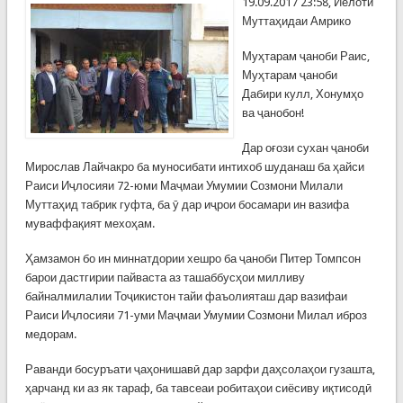
19.09.2017 23:58, Иёлоти
Муттаҳидаи Амрико
Муҳтарам ҷаноби Раис,
Муҳтарам ҷаноби
Дабири кулл, Хонумҳо
ва ҷанобон!
Дар оғози сухан ҷаноби
Мирослав Лайчакро ба муносибати интихоб шуданаш ба ҳайси
Раиси Иҷлосияи 72-юми Маҷмаи Умумии Созмони Милали
Муттаҳид табрик гуфта, ба ӯ дар иҷрои босамари ин вазифа
муваффақият мехоҳам.
Ҳамзамон бо ин миннатдории хешро ба ҷаноби Питер Томпсон
барои дастгирии пайваста аз ташаббусҳои милливу
байналмилалии Тоҷикистон тайи фаъолияташ дар вазифаи
Раиси Иҷлосияи 71-уми Маҷмаи Умумии Созмони Милал иброз
медорам.
Раванди босуръати ҷаҳонишавӣ дар зарфи даҳсолаҳои гузашта,
ҳарчанд ки аз як тараф, ба тавсеаи робитаҳои сиёсиву иқтисодӣ