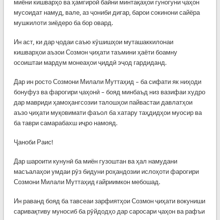
миёни кишварҳо ва ҳамгироӣ байни минтақаҳои гуногуни ҷаҳон
мусоидат намуд, вале, аз ҷониби дигар, барои сокинони сайёра
мушкилоти зиёдеро ба бор овард.
Ин аст, ки дар ҷодаи саъю кӯшишҳои муташаккилонаи
кишварҳои аъзои Созмон ҷиҳати таъмини ҳаёти боамну
осоиштаи мардум монеаҳои ҷиддӣ эҷод гардиданд.
Дар ин росто Созмони Милали Муттаҳид – ба сифати як ниҳоди
бонуфуз ва фарогири ҷаҳонӣ – бояд минбаъд низ вазифаи худро
дар мавриди ҳамоҳангсозии талошҳои пайвастаи давлатҳои
аъзо ҷиҳати муқовимати фаъол ба хатару таҳдидҳои муосир ва
ба таври самарабахш иҷро намояд.
Ҷаноби Раис!
Дар шароити кунунӣ ба миён гузоштан ва ҳал намудани
масъалаҳои умдаи рӯз бидуни роҳандозии ислоҳоти фарогири
Созмони Милали Муттаҳид ғайриимкон мебошад.
Ин раванд бояд ба тавсеаи зарфиятҳои Созмон ҷиҳати вокуниши
саривақтиву муносиб ба рӯйдодҳо дар саросари ҷаҳон ва рафъи