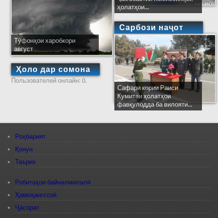
ҳолатҳои...
Сарбози наҷот
Тӯфонҳои харобкори
август
Ҳоло дар сомона
Пользователей онлайн: 0.
Сафари кории Раиси
Кумитаи ҳолатҳои
фавқулодда ба вилояти...
Роҳбарият
Қонун
Таърих
Робитаҳои байналмилалӣ
Ҳамоҳангсозӣ
Ҷасорат