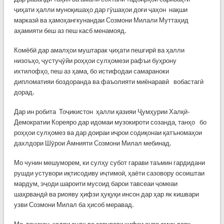
ҷиҳати ҳалли муноқишаҳо дар гӯшаҳои доғи ҷаҳон нақши
марказӣ ва ҳамоҳангкунандаи Созмони Милали Муттаҳид
аҳамияти беш аз пеш касб менамояд.
Комёбӣ дар амалҳои муштарак ҷиҳати пешгирӣ ва ҳалли
низоъҳо, ҷустуҷӯйи роҳҳои сулҳомези рафъи буҳрону
ихтилофҳо, пеш аз ҳама, бо истифодаи самараноки
дипломатияи боздоранда ва фаъолияти миёнаравӣ вобастагӣ
дорад.
Дар ин робита Тоҷикистон ҳалли қазияи Ҷумҳурии Халқӣ-
Демократии Кореяро дар идомаи музокироти созанда, танҳо бо
роҳҳои сулҳомез ва дар доираи иҷрои содиқонаи қатъномаҳои
дахлдори Шӯрои Амнияти Созмони Милал мебинад.
Мо чунин мешуморем, ки сулҳу субот гарави таъмин гардидани
рушди устувори иқтисодиву иҷтимоӣ, ҳаёти сазовору осоиштаи
мардум, эҷоди шароити мусоид барои тавсеаи ҷомеаи
шаҳрвандӣ ва риояву ҳифзи ҳуқуқи инсон дар ҳар як кишвари
узви Созмони Милал ба ҳисоб меравад.