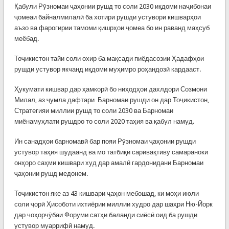
Қабули Рӯзномаи ҷаҳонии рушд то соли 2030 иқдоми наҷибонаи
ҷомеаи байналмилалӣ ба хотири рушди устувори кишварҳои
аъзо ва фарогирии тамоми қишрҳои ҷомеа бо ин раванд маҳсуб
меёбад.
Тоҷикистон тайи соли охир ба мақсади пиёдасозии Ҳадафҳои
рушди устувор якчанд иқдоми муҳимро роҳандозӣ кардааст.
Ҳукумати кишвар дар ҳамкорӣ бо ниҳодҳои дахлдори Созмони
Милал, аз ҷумла дафтари Барномаи рушди он дар Тоҷикистон,
Стратегияи миллии рушд то соли 2030 ва Барномаи
миёнамуҳлати рушдро то соли 2020 таҳия ва қабул намуд.
Ин санадҳои барномавӣ бар пояи Рӯзномаи ҷаҳонии рушди
устувор таҳия шудаанд ва мо татбиқи саривақтиву самараноки
онҳоро саҳми кишвари худ дар амалӣ гардонидани Барномаи
ҷаҳонии рушд медонем.
Тоҷикистон яке аз 43 кишвари ҷаҳон мебошад, ки моҳи июли
соли ҷорӣ Ҳисоботи ихтиёрии миллии худро дар шаҳри Ню-Йорк
дар чоҳорчӯбаи Форуми сатҳи баланди сиёсӣ оид ба рушди
устувор муаррифӣ намуд.