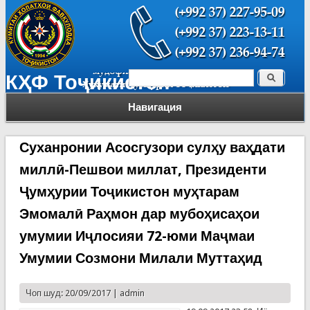
Поиск
КҲФ Тоҷикистон
Форма поиска
Навигация
Суханронии Асосгузори сулҳу ваҳдати
миллӣ-Пешвои миллат, Президенти
Ҷумҳурии Тоҷикистон муҳтарам
Эмомалӣ Раҳмон дар мубоҳисаҳои
умумии Иҷлосияи 72-юми Маҷмаи
Умумии Созмони Милали Муттаҳид
Чоп шуд: 20/09/2017 |
admin