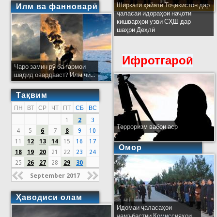
Ширкати ҳайати Тоҷикистон дар
Илм ва фанноварӣ
ҷаласаи идораҳои наҷоти
кишварҳои узви СҲШ дар
шаҳри Деҳлӣ
Ифротгароӣ
Чаро замин рӯ ба гармои
шадид овардааст? Илм чӣ...
Тақвим
ПН
ВТ
СР
ЧТ
ПТ
СБ
ВС
1
2
3
Терроризм вабои аср
4
5
6
7
8
9
10
11
12
13
14
15
16
17
Омор
18
19
20
21
22
23
24
25
26
27
28
29
30
September 2017
Ҳаводиси олам
Идомаи ҷаласаҳои
ҷамъбастии Комиссияҳои