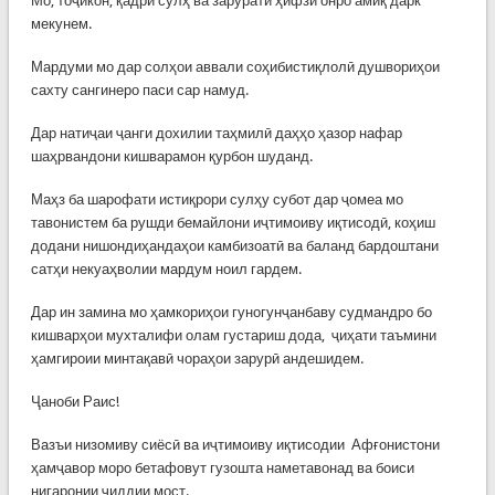
Мо, тоҷикон, қадри сулҳ ва зарурати ҳифзи онро амиқ дарк
мекунем.
Мардуми мо дар солҳои аввали соҳибистиқлолӣ душвориҳои
сахту сангинеро паси сар намуд.
Дар натиҷаи ҷанги дохилии таҳмилӣ даҳҳо ҳазор нафар
шаҳрвандони кишварамон қурбон шуданд.
Маҳз ба шарофати истиқрори сулҳу субот дар ҷомеа мо
тавонистем ба рушди бемайлони иҷтимоиву иқтисодӣ, коҳиш
додани нишондиҳандаҳои камбизоатӣ ва баланд бардоштани
сатҳи некуаҳволии мардум ноил гардем.
Дар ин замина мо ҳамкориҳои гуногунҷанбаву судмандро бо
кишварҳои мухталифи олам густариш дода, ҷиҳати таъмини
ҳамгироии минтақавӣ чораҳои зарурӣ андешидем.
Ҷаноби Раис!
Вазъи низомиву сиёсӣ ва иҷтимоиву иқтисодии Афғонистони
ҳамҷавор моро бетафовут гузошта наметавонад ва боиси
нигаронии ҷиддии мост.