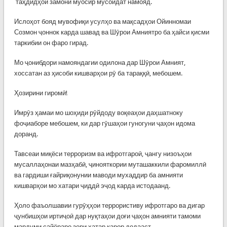
таҳдидҳои замони муосир мусоидат намояд.
Ислоҳот бояд мувофиқи усулҳо ва мақсадҳои Ойинномаи
Созмон ҷоннок карда шавад ва Шӯрои Амниятро ба ҳайси қисми
таркибии он фаро гирад.
Мо ҷонибдори намояндагии одилона дар Шӯрои Амният,
хоссатан аз ҳисоби кишварҳои рӯ ба тараққӣ, мебошем.
Ҳозирини гиромӣ!
Имрӯз ҳамаи мо шоҳиди рӯйдоду воқеаҳои даҳшатноку
фоҷиаборе мебошем, ки дар гӯшаҳои гуногуни ҷаҳон идома
доранд.
Тавсеаи миқёси терроризм ва ифротгароӣ, ҷангу низоъҳои
мусаллаҳонаи мазҳабӣ, ҷинояткории муташаккили фаромиллӣ
ва гардиши ғайриқонунии маводи мухаддир ба амнияти
кишварҳои мо хатари ҷиддӣ эҷод карда истодаанд.
Ҳоло фаъолшавии гурӯҳҳои террористиву ифротгаро ва дигар
ҷунбишҳои иртиҷоӣ дар нуқтаҳои доғи ҷаҳон амнияти тамоми
мардуми сайёраро зери хатар қарор додааст.