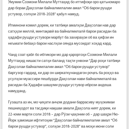
Умумии Созмони Милали Муттаҳид бо иттифоқи оро қатъномаро
дар бораи Даҳсолаи байналмилалии амал “Об барои рушди
устувор, солҳои 2018-2028” қабул намуд.
Итминони комил дорем, ки татбиқи амалҳои Даҳсолаи нав дар
сатҳҳои миллӣ, минтақавӣ ва байналмилалӣ барои расидан ба
ҳадафи рушди устувори марбут ба захираҳои об ва ҳифзи ин
неъмати бебаҳо барои наслҳои оянда мусоидат хоҳад кард.
Чанд соат қабл бо ибтикори мо дар қароргоҳи Созмони Милали
Муттаҳид нишасти сатҳи баланд таҳти унвони “Дар роҳи татбиқи
Даҳсолаи байналмилалии амал “Об барои рушди устувор”
баргузор гардид, ки дар он ширкаткунандагон роҷеъ ба роҳҳо ва
усулҳои муассири пешбурди Даҳсолаи нави байналмилалӣ ва
расидан ба Ҳадафи шашуми рушди устувор ибрози андеша
намуданд.
Гузашта аз ин, мо ҷиҳати анҷом додани баррасиву муҳокимаи
пешниҳодот ва тасдиқи нақшаи амали Даҳсола ният дорем, ки
22-юми марти соли 2018 – дар Рӯзи ҷаҳонии об – дар шаҳри Ню-
Йорк ҳамоиши ифтитоҳии “Даҳсолаи байналмилалии амал “Об
барои рушди устувор”, солҳои 2018-2028” ва моҳи июни соли