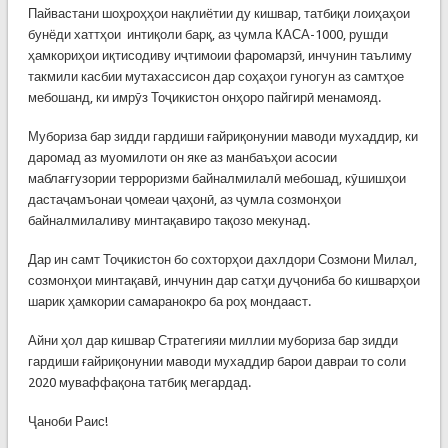
Пайвастани шоҳроҳҳои нақлиётии ду кишвар, татбиқи лоиҳаҳои
бунёди хаттҳои интиқоли барқ, аз ҷумла КАСА-1000, рушди
ҳамкориҳои иқтисодиву иҷтимоии фаромарзӣ, инчунин таълиму
такмили касбии мутахассисон дар соҳаҳои гуногун аз самтҳое
мебошанд, ки имрӯз Тоҷикистон онҳоро пайгирӣ менамояд.
Мубориза бар зидди гардиши ғайриқонунии маводи мухаддир, ки
даромад аз муомилоти он яке аз манбаъҳои асосии
маблағгузории терроризми байналмилалӣ мебошад, кӯшишҳои
дастаҷамъонаи ҷомеаи ҷаҳонӣ, аз ҷумла созмонҳои
байналмилаливу минтақавиро тақозо мекунад.
Дар ин самт Тоҷикистон бо сохторҳои дахлдори Созмони Милал,
созмонҳои минтақавӣ, инчунин дар сатҳи дуҷониба бо кишварҳои
шарик ҳамкории самаранокро ба роҳ мондааст.
Айни ҳол дар кишвар Стратегияи миллии мубориза бар зидди
гардиши ғайриқонунии маводи мухаддир барои давраи то соли
2020 муваффақона татбиқ мегардад.
Ҷаноби Раис!