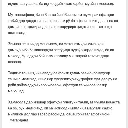
иқлим ва гузариш ба иқтисодиёти камкарбон муайян месозад.
Мутаассифона, бино бар тағйирёбии иқлим шумораи офатҳои
табиӣ дар даҳҳо кишварҳои олам рӯ ба афзоиш ниҳодааст ва на
ҳамаи онҳо қодиранд чораҳои заруриро ҷиҳати ҳифз аз онҳо
андешанд.
Зимнан пешниҳод менамоем, ки механизмҳои кумакҳои
ҳамаҷониба ба кишварҳои осебдида пурзӯр карда шуда, ба ин
мақсад бунёдҳои байналмилаливу минтақавӣ таъсис дода
шаванд.
Тоҷикистон низ, ки наваду се фоизи қаламрави онро кӯҳсор
ташкил медиҳад, бино бар хусусиятҳои ҷуғрофии худ дар рӯ ба
рӯйи пайомадҳои харобиовари офатҳои табиӣ осебпазир
мебошад.
Ҳамасола дар кишвар офатҳои гуногуни табиӣ, аз ҷумла вобаста
ба об, рух медиҳанд, ки ба иқтисоди миллӣ ба маблағи садҳо
миллион доллар зарар расонида, сабабгори талафоти ҷонӣ
мегарданд.