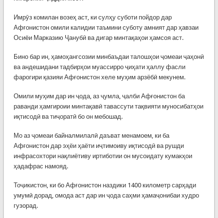
Имрӯз комилан возеҳ аст, ки сулҳу суботи пойдор дар
Афғонистон омили калидии таъмини суботу амният дар ҳавзаи
Осиёи Марказию Ҷанубӣ ва дигар минтақаҳои ҳамсоя аст.
Бино бар ин, ҳамоҳангсозии минбаъдаи талошҳои ҷомеаи ҷаҳонӣ
ва андешидани тадбирҳои муассирро ҷиҳати ҳаллу фасли
фарогири қазияи Афғонистон хеле муҳим арзёбӣ мекунем.
Омили муҳим дар ин ҷода, аз ҷумла, ҷалби Афғонистон ба
раванди ҳамгироии минтақавӣ тавассути тақвияти муносибатҳои
иқтисодӣ ва тиҷоратӣ бо он мебошад.
Мо аз ҷомеаи байналмилалӣ даъват менамоем, ки ба
Афғонистон дар эҳёи ҳаёти иҷтимоиву иқтисодӣ ва рушди
инфрасохтори нақлиётиву иртиботии он мусоидату кумакҳои
ҳадафрас намояд.
Тоҷикистон, ки бо Афғонистон наздики 1400 километр сарҳади
умумӣ дорад, омода аст дар ин ҷода саҳми ҳамаҷонибаи худро
гузорад.