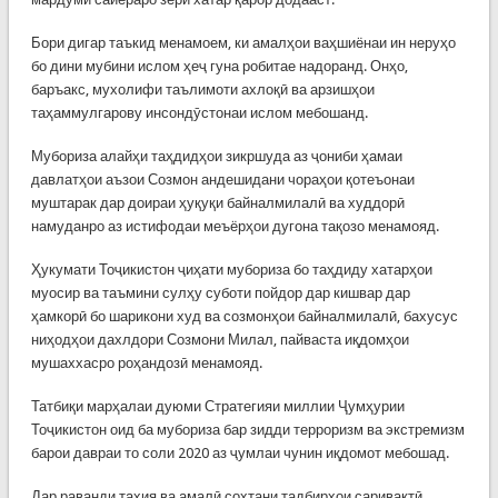
Бори дигар таъкид менамоем, ки амалҳои ваҳшиёнаи ин неруҳо
бо дини мубини ислом ҳеҷ гуна робитае надоранд. Онҳо,
баръакс, мухолифи таълимоти ахлоқӣ ва арзишҳои
таҳаммулгарову инсондӯстонаи ислом мебошанд.
Мубориза алайҳи таҳдидҳои зикршуда аз ҷониби ҳамаи
давлатҳои аъзои Созмон андешидани чораҳои қотеъонаи
муштарак дар доираи ҳуқуқи байналмилалӣ ва худдорӣ
намуданро аз истифодаи меъёрҳои дугона тақозо менамояд.
Ҳукумати Тоҷикистон ҷиҳати мубориза бо таҳдиду хатарҳои
муосир ва таъмини сулҳу суботи пойдор дар кишвар дар
ҳамкорӣ бо шарикони худ ва созмонҳои байналмилалӣ, бахусус
ниҳодҳои дахлдори Созмони Милал, пайваста иқдомҳои
мушаххасро роҳандозӣ менамояд.
Татбиқи марҳалаи дуюми Стратегияи миллии Ҷумҳурии
Тоҷикистон оид ба мубориза бар зидди терроризм ва экстремизм
барои давраи то соли 2020 аз ҷумлаи чунин иқдомот мебошад.
Дар раванди таҳия ва амалӣ сохтани тадбирҳои саривақтӣ