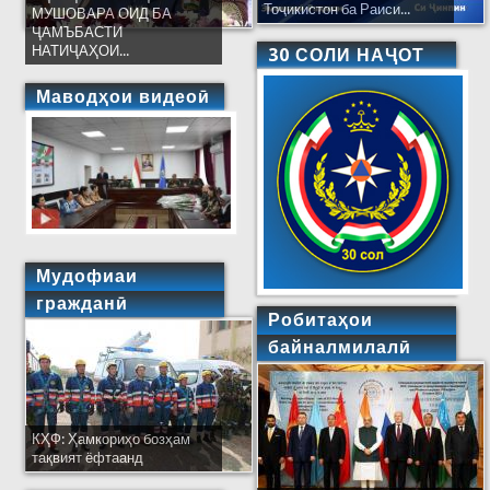
Тоҷикистон ба Раиси...
МУШОВАРА ОИД БА
ҶАМЪБАСТИ
НАТИҶАҲОИ...
30 СОЛИ НАҶОТ
Маводҳои видеоӣ
Мудофиаи
гражданӣ
Робитаҳои
байналмилалӣ
КҲФ: Ҳамкориҳо бозҳам
тақвият ёфтаанд