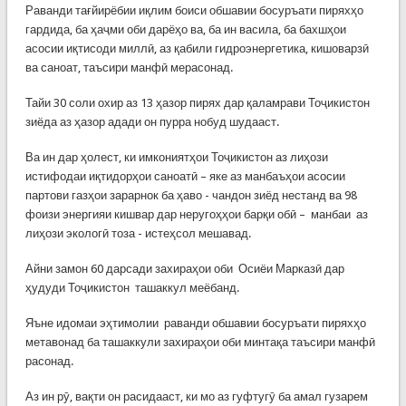
Раванди тағйирёбии иқлим боиси обшавии босуръати пиряхҳо
гардида, ба ҳаҷми оби дарёҳо ва, ба ин васила, ба бахшҳои
асосии иқтисоди миллӣ, аз қабили гидроэнергетика, кишоварзӣ
ва саноат, таъсири манфӣ мерасонад.
Тайи 30 соли охир аз 13 ҳазор пирях дар қаламрави Тоҷикистон
зиёда аз ҳазор адади он пурра нобуд шудааст.
Ва ин дар ҳолест, ки имкониятҳои Тоҷикистон аз лиҳози
истифодаи иқтидорҳои саноатӣ – яке аз манбаъҳои асосии
партови газҳои зарарнок ба ҳаво - чандон зиёд нестанд ва 98
фоизи энергияи кишвар дар неругоҳҳои барқи обӣ – манбаи аз
лиҳози экологӣ тоза - истеҳсол мешавад.
Айни замон 60 дарсади захираҳои оби Осиёи Марказӣ дар
ҳудуди Тоҷикистон ташаккул меёбанд.
Яъне идомаи эҳтимолии раванди обшавии босуръати пиряхҳо
метавонад ба ташаккули захираҳои оби минтақа таъсири манфӣ
расонад.
Аз ин рӯ, вақти он расидааст, ки мо аз гуфтугӯ ба амал гузарем