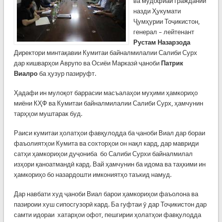
ва мудофиаи граждании
назди Ҳукумати
Ҷумҳурии Тоҷикистон,
генерал – лейтенант
Рустам Назарзода
Директори минтақавии Кумитаи байналмилалии Салиби Сурх
дар кишварҳои Аврупо ва Осиёи Марказӣ ҷаноби
Патрик
Виалро
ба ҳузур пазируфт.
Ҳадафи ин мулоқот баррасии масъалаҳои муҳими ҳамкориҳо
миёни КҲФ ва Кумитаи байналмилалии Салиби Сурх, ҳамчунин
тарҳҳои муштарак буд.
Раиси кумитаи ҳолатҳои фавқулодда ба ҷаноби Виал дар бораи
фаъолиятҳои Кумита ва сохторҳои он нақл кард, дар мавриди
сатҳи ҳамкориҳои дуҷониба бо Салиби Сурхи байналмилал
изҳори қаноатмандӣ кард. Вай ҳамчунин ба идома ва таҳкими ин
ҳамкориҳо бо назардошти имкониятҳо таъкид намуд.
Дар навбати худ ҷаноби Виал барои ҳамкориҳои фаъолона ва
пазироии хуш сипосгузорӣ кард. Ба гуфтаи ӯ дар Тоҷикистон дар
самти идораи хатарҳои офот, пешгирии ҳолатҳои фавқулодда