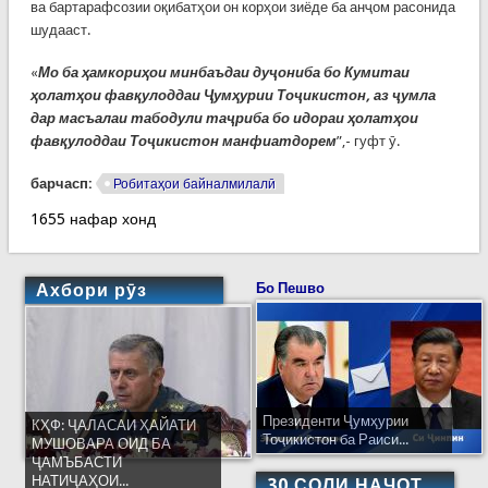
ва бартарафсозии оқибатҳои он корҳои зиёде ба анҷом расонида
шудааст.
«
Мо ба ҳамкориҳои минбаъдаи дуҷониба бо Кумитаи
ҳолатҳои фавқулоддаи Ҷумҳурии Тоҷикистон, аз ҷумла
дар масъалаи табодули таҷриба бо идораи ҳолатҳои
фавқулоддаи Тоҷикистон манфиатдорем
”,- гуфт ӯ.
барчасп:
Робитаҳои байналмилалӣ
1655 нафар хонд
Ахбори рӯз
Бо Пешво
Президенти Ҷумҳурии
КҲФ: ҶАЛАСАИ ҲАЙАТИ
Тоҷикистон ба Раиси...
МУШОВАРА ОИД БА
ҶАМЪБАСТИ
НАТИҶАҲОИ...
30 СОЛИ НАҶОТ