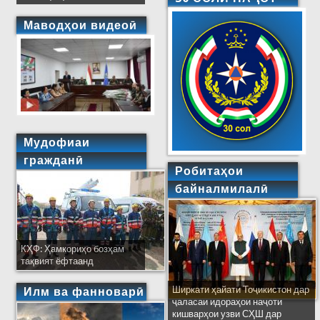
Маводҳои видеоӣ
Мудофиаи
гражданӣ
Робитаҳои
байналмилалӣ
КҲФ: Ҳамкориҳо бозҳам
тақвият ёфтаанд
Ширкати ҳайати Тоҷикистон дар
Илм ва фанноварӣ
ҷаласаи идораҳои наҷоти
кишварҳои узви СҲШ дар