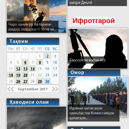
шаҳри Деҳлӣ
Ифротгароӣ
Чаро замин рӯ ба гармои
шадид овардааст? Илм чӣ...
Тақвим
ПН
ВТ
СР
ЧТ
ПТ
СБ
ВС
1
2
3
Терроризм вабои аср
4
5
6
7
8
9
10
11
12
13
14
15
16
17
Омор
18
19
20
21
22
23
24
25
26
27
28
29
30
September 2017
Ҳаводиси олам
Идомаи ҷаласаҳои
ҷамъбастии Комиссияҳои
ҳолатҳои...