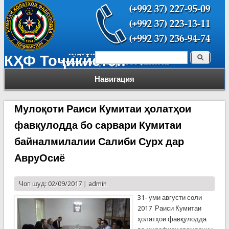
Поиск
КҲФ Тоҷикистон
Форма поиска
Навигация
Мулоқоти Раиси Кумитаи ҳолатҳои
фавқулодда бо сарвари Кумитаи
байналмилалии Салиби Сурх дар
АвруОсиё
Чоп шуд: 02/09/2017 |
admin
31- уми августи соли
2017 Раиси Кумитаи
ҳолатҳои фавқулодда