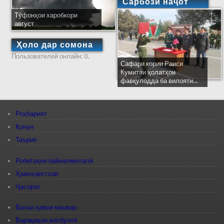
Сарбози наҷот
Тӯфонҳои харобкори
август
Ҳоло дар сомона
Пользователей онлайн: 0.
Сафари кории Раиси
Кумитаи ҳолатҳои
фавқулодда ба вилояти...
Роҳбарият
Қонун
Таърих
Робитаҳои байналмилалӣ
Ҳамоҳангсозӣ
Ҷасорат
Вазъи ҳавои кишвар
Варақаҳои матбуотӣ