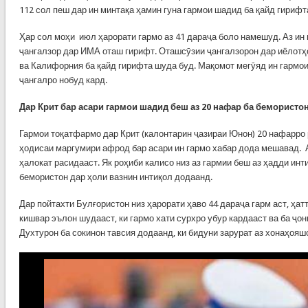
112 сол пеш дар ин минтақа ҳамин гуна гармои шадид ба қайд гирифт
Ҳар сол моҳи июл ҳарорати гармо аз 41 дараҷа боло намешуд. Аз ин
ҷангалзор дар ИМА оташ гирифт. Оташсӯзии ҷангалзорон дар иёлотҳ
ва Калифорния ба қайд гирифта шуда буд. Мақомот мегӯяд ин гармои
ҷангалро нобуд кард.
Дар Крит бар асари гармои шадид беш аз 20 нафар ба бемористо
Гармои тоқатфармо дар Крит (калонтарин ҷазираи Юнон) 20 нафарро 
ҳодисаи маргумири афрод бар асари ин гармо хабар дода мешавад. 
ҳалокат расидааст. Як роҳиби калисо низ аз гармии беш аз ҳадди инт
бемористон дар ҳоли вазнин интиқол додаанд.
Дар пойтахти Булғористон низ ҳарорати ҳаво 44 дараҷа гарм аст, ҳатт
кишвар эълон шудааст, ки гармо хати сурхро убур кардааст ва ба ҷо
Духтурон ба сокинон тавсия додаанд, ки бидуни зарурат аз хонаҳоя