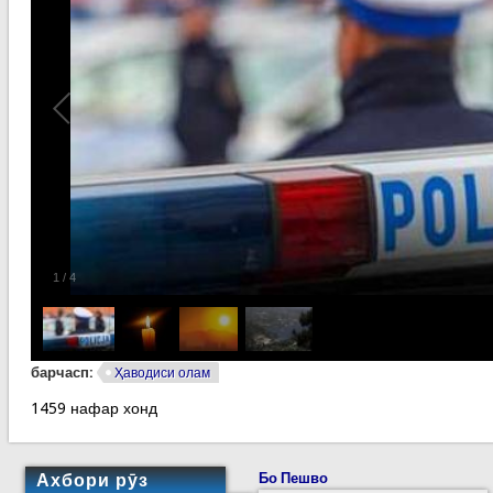
1
/
4
барчасп:
Ҳаводиси олам
1459 нафар хонд
Ахбори рӯз
Бо Пешво