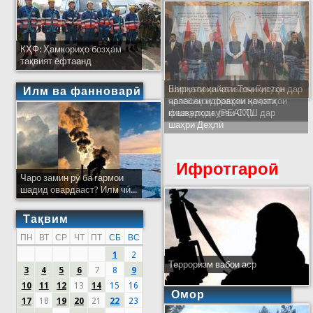
КҲФ: Ҳамкориҳо бозҳам
тақвият ёфтаанд
Ширкати ҳайати Тоҷикистон дар
Илм ва фанноварӣ
ҷаласаи идораҳои наҷоти
кишварҳои узви СҲШ дар
шаҳри Деҳлӣ
Ифротгароӣ
Чаро замин рӯ ба гармои
шадид овардааст? Илм чӣ...
Тақвим
ПН
ВТ
СР
ЧТ
ПТ
СБ
ВС
1
2
Терроризм вабои аср
3
4
5
6
7
8
9
10
11
12
13
14
15
16
Омор
17
18
19
20
21
22
23