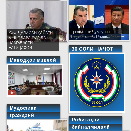
Президенти Ҷумҳурии
КҲФ: ҶАЛАСАИ ҲАЙАТИ
Тоҷикистон ба Раиси...
МУШОВАРА ОИД БА
ҶАМЪБАСТИ
НАТИҶАҲОИ...
30 СОЛИ НАҶОТ
Маводҳои видеоӣ
Мудофиаи
гражданӣ
Робитаҳои
байналмилалӣ