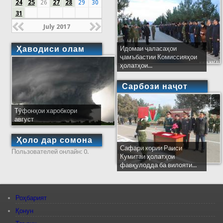
24
25
26
27
28
29
30
31
July 2017
Ҳаводиси олам
Идомаи ҷаласаҳои
ҷамъбастии Комиссияҳои
ҳолатҳои...
Сарбози наҷот
Тӯфонҳои харобкори
август
Ҳоло дар сомона
Сафари кории Раиси
Пользователей онлайн: 0.
Кумитаи ҳолатҳои
фавқулодда ба вилояти...
Роҳбарият
Қонун