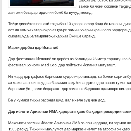
шаҳри Белосток, ки бомб он ҷ
замон ба ҷони сокинон таҳдид
ҳангоми безараргардонии бомб ба вуҷуд меояд.
Тибқи ҳисобҳои пешакӣ тақрибан 10 ҳазор нафар бояд ба макони диг
аст ин бомби хатарнокро аз қаъри замин бо ёрии кран боло бардоран
омодашуда ба тамрингоҳи ҳарбии Ожише баранд.
Марги дорбоз дар Испаниё
Дар фестивали Испониё як дорбоз аз баландии 28 метр сарнагун ва б
фестивал бо номи Mad Cool дар пойтахти Испания мегузашт.
Ин мард дар қафасе барномаи худро иҷро мекард, ки болои сари анбу
аз маконаш поин шуд ва ба замин зад. Бинандагон дар аввал гумон ка
барномаи ӯст, вале беҳаракат дар замин хобиданаш одамонро нигаро
Ба ӯ кӯмаки тиббӣ расонда шуд, вале хеле зуд ҷон дод.
Дар иёлоти Аризонаи ИМА ҳарорати ҳаво ба ҳадди рекордии соли
Мақомоти расмии Иёлоти Аризонаи ИМА эълон карданд, ки гармои ш
1905 расид. Тибқи ин маълумот дар маркази иёлот ва атрофи он ҳаво