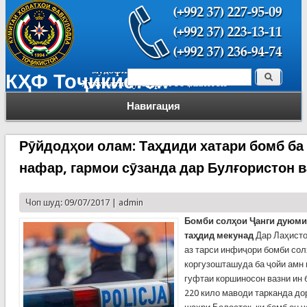
Поиск
КҲФ Тоҷикистон
Форма поиска
Навигация
Рӯйдодҳои олам: Таҳдиди хатари бомб ба 
нафар, гармои сӯзанда дар Булғористон 
Чоп шуд: 09/07/2017 |
admin
Бомби солҳои Ҷанги дуюми 
таҳдид мекунад
Дар Лаҳисто
аз тарси инфиҷори бомби со
коргузошташуда ба ҷойи амн 
гуфтаи коршиносон вазни ин 
220 кило маводи тарканда д