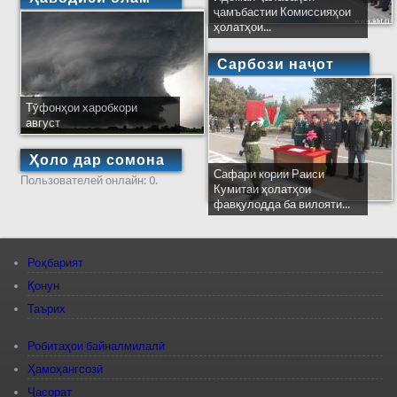
ҷамъбастии Комиссияҳои
ҳолатҳои...
Сарбози наҷот
Тӯфонҳои харобкори
август
Ҳоло дар сомона
Сафари кории Раиси
Пользователей онлайн: 0.
Кумитаи ҳолатҳои
фавқулодда ба вилояти...
Роҳбарият
Қонун
Таърих
Робитаҳои байналмилалӣ
Ҳамоҳангсозӣ
Ҷасорат