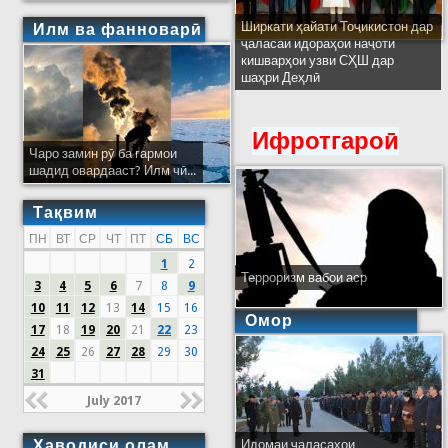
Ширкати ҳайати Тоҷикистон дар
Илм ва фанноварӣ
ҷаласаи идораҳои наҷоти
кишварҳои узви СҲШ дар
шаҳри Деҳлӣ
Ифротгароӣ
Чаро замин рӯ ба гармои
шадид овардааст? Илм чӣ...
Тақвим
ПН
ВТ
СР
ЧТ
ПТ
СБ
ВС
1
2
Терроризм вабои аср
3
4
5
6
7
8
9
10
11
12
13
14
15
16
Омор
17
18
19
20
21
22
23
24
25
26
27
28
29
30
31
July 2017
Ҳаводиси олам
Идомаи ҷаласаҳои