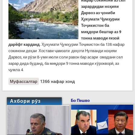
нафар сокинони аз сел
зарардидаи ноҳияи
Дарвоз аз ҷониби
Ҳукумати Ҷумҳурии
Тоҷикистон ба
миқдори бештар аз 9
тонна маводи ғизоӣ
дарёфт карданд.
Ҳукумати Ҷумҳурии Тоҷикистон ба 138 нафар
сокинони деҳаи Хостави ҷамоати деҳоти Нулванди ноҳияи
Дарвоз, ки рӯзи 8-уми июли соли равон бар асари омадани сел
зарар дида буданд, ба миқдори 9 тонна маводи хӯрокворӣ, аз
ҷумла 4
Муфассалтар
о Кӯмаки Ҳукумати Ҷумҳурии Тоҷикистон ба 138
1366 нафар хонд
нафар сокинони зарардидаи ноҳияи Дарвоз
Ахбори рӯз
Бо Пешво