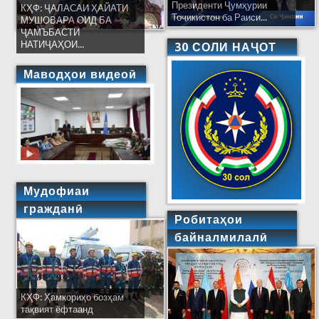
Президенти Ҷумҳурии
КҲФ: ҶАЛАСАИ ҲАЙАТИ
Тоҷикистон ба Раиси...
МУШОВАРА ОИД БА
ҶАМЪБАСТИ
НАТИҶАҲОИ...
30 СОЛИ НАҶОТ
Маводҳои видеоӣ
Мудофиаи
гражданӣ
Робитаҳои
байналмилалӣ
КҲФ: Ҳамкориҳо бозҳам
тақвият ёфтаанд