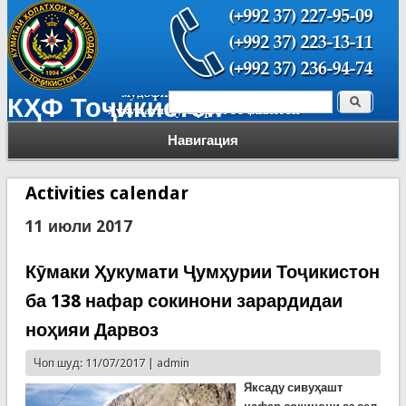
Поиск
КҲФ Тоҷикистон
Форма поиска
Навигация
Activities calendar
11 июли 2017
Кӯмаки Ҳукумати Ҷумҳурии Тоҷикистон
ба 138 нафар сокинони зарардидаи
ноҳияи Дарвоз
Чоп шуд: 11/07/2017 |
admin
Яксаду сивуҳашт