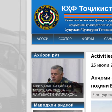
КҲФ Тоҷикис
АСОСӢ
СОХТОР
ФОРУМ
САН
Ахбори рӯз
Activiti
25 июли 
Анҷоми 
ноҳияи 
КҲФ: ҶАЛАСАИ ҲАЙАТИ
МУШОВАРА ОИД БА
ҶАМЪБАСТИ НАТИҶАҲОИ...
Чоп шуд: 25
Маводҳои видеоӣ