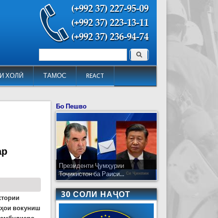
Поиск
Форма поиска
И ХОЛӢ
ТАМОС
REACT
Бо Пешво
ар
Президенти Ҷумҳурии
Тоҷикистон ба Раиси...
30 СОЛИ НАҶОТ
хтории
рҳои вокуниш