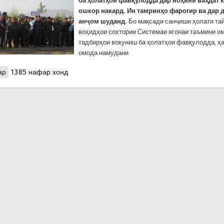
ба ҳолатҳои фавқулодда дар ноҳияи ваҳдат
ошкор накард. Ин тамринҳо фарогир ва дар 
анҷом шуданд.
Бо мақсади санҷиши ҳолати та
воҳидҳои сохтории Системаи ягонаи таъмини о
тадбирҳои вокуниш ба ҳолатҳои фавқулодда, ҳ
омода намудани
ар
о Анҷоми санҷиши омодагӣ баҳолатҳои фавқулодда дар ноҳияи 
1385 нафар хонд