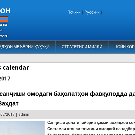
тон
|
Тоҷикӣ
|
Русский
|
АДҲОИ МЕЪЁРИИ ҲУҚУҚӢ
СТРАТЕГИЯИ МИЛЛӢ
ҶОЙИ КОР
es calendar
2017
санҷиши омодагӣ баҳолатҳои фавқулодда д
Ваҳдат
/07/2017 |
admin
Санҷиши ҳолати тайёрии ҳамаи воҳидҳои со
Системаи ягонаи таъмини омодагӣ ва тадби