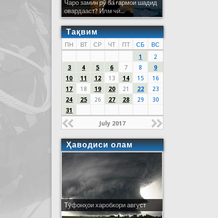
Чаро замин рӯ ба гармои шадид
овардааст? Илм чӣ...
Тақвим
ПН
ВТ
СР
ЧТ
ПТ
СБ
ВС
1
2
3
4
5
6
7
8
9
10
11
12
13
14
15
16
17
18
19
20
21
22
23
24
25
26
27
28
29
30
31
July 2017
Ҳаводиси олам
Тӯфонҳои харобкори август