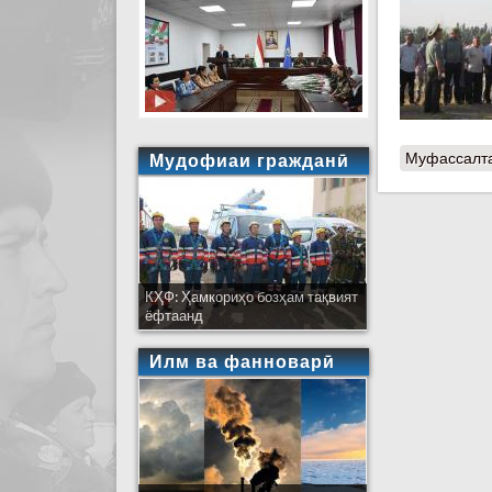
Муфассалт
Мудофиаи гражданӣ
КҲФ: Ҳамкориҳо бозҳам тақвият
ёфтаанд
Илм ва фанноварӣ