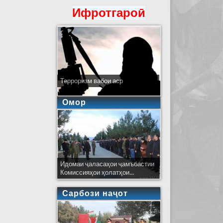
Ифротгароӣ
Терроризм вабои аср
Омор
Идомаи ҷаласаҳои ҷамъбастии
Комиссияҳои ҳолатҳои...
Сарбози наҷот