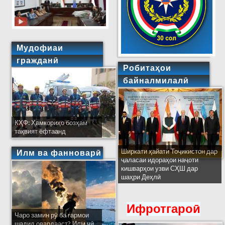
Мудофиаи
гражданӣ
Робитаҳои
байналмилалӣ
КҲФ: Ҳамкориҳо бозҳам
тақвият ёфтаанд
Ширкати ҳайати Тоҷикистон дар
Илм ва фанноварӣ
ҷаласаи идораҳои наҷоти
кишварҳои узви СҲШ дар
шаҳри Деҳлӣ
Ифротгароӣ
Чаро замин рӯ ба гармои
шадид овардааст? Илм чӣ...