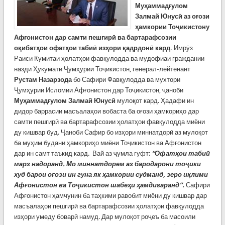
Муҳаммадғулом
Залмай Юнусӣ аз оғози
ҳамкории Тоҷикистону
Афғонистон дар самти пешгирӣ ва бартарафсозии
оқибатҳои офатҳои табиӣ изҳори қадрдонӣ кард.
Имрӯз
Раиси Кумитаи ҳолатҳои фавқулодда ва мудофиаи граждании
назди Ҳукумати Ҷумҳурии Тоҷикистон, генерал-лейтенант
Рустам Назарзода
бо Сафири Фавқулодда ва мухтори
Ҷумҳурии Исломии Афғонистон дар Тоҷикистон, ҷаноби
Муҳаммадғулом Залмай Юнусӣ
мулоқот кард. Ҳадафи ин
дидор баррасии масъалаҳои вобаста ба оғози ҳамкориҳо дар
самти пешгирӣ ва бартарафсозии ҳолатҳои фавқулодда миёни
ду кишвар буд. Ҷаноби Сафир бо изҳори миннатдорӣ аз мулоқот
ба муҳим будани ҳамкориҳо миёни Тоҷикистон ва Афғонистон
дар ин самт таъкид кард. Вай аз ҷумла гуфт:
“Офатҳои табиӣ
марз надоранд. Мо миннатдорем аз бародарони тоҷики
худ барои оғози ин гуна як ҳамкории судманд, зеро иқлими
Афғонистон ва Тоҷикистон шабеҳи ҳамдигаранд”.
Сафири
Афғонистон ҳамчунин ба таҳкими равобит миёни ду кишвар дар
масъалаҳои пешгирӣ ва бартарафсозии ҳолатҳои фавқулодда
изҳори умеду боварӣ намуд. Дар мулоқот роҷеъ ба масоили