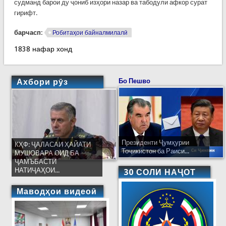
судманд барои ду ҷониб изҳори назар ва табодули афкор сурат
гирифт.
барчасп:
Робитаҳои байналмилалӣ
1838 нафар хонд
Ахбори рӯз
Бо Пешво
Президенти Ҷумҳурии
КҲФ: ҶАЛАСАИ ҲАЙАТИ
Тоҷикистон ба Раиси...
МУШОВАРА ОИД БА
ҶАМЪБАСТИ
НАТИҶАҲОИ...
30 СОЛИ НАҶОТ
Маводҳои видеоӣ