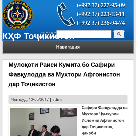
Поиск
КҲФ Тоҷикистон
Форма поиска
Навигация
Мулоқоти Раиси Кумита бо Сафири
Фавқулодда ва Мухтори Афғонистон
дар Тоҷикистон
Чоп шуд: 10/05/2017 |
admin
Сафири Фавқулодда ва
Мухтори Ҷумҳурии
Исломии Афғонистон
дар Тоҷикистон,
ҷаноби