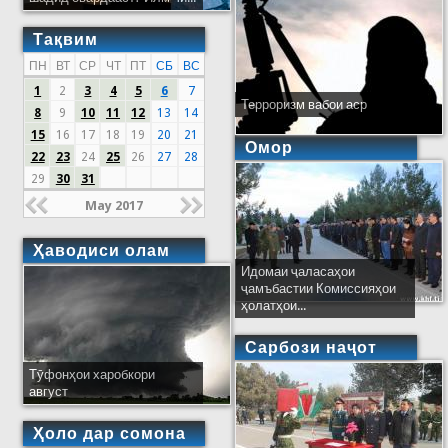
Тақвим
ПН
ВТ
СР
ЧТ
ПТ
СБ
ВС
1
2
3
4
5
6
7
Терроризм вабои аср
8
9
10
11
12
13
14
15
16
17
18
19
20
21
Омор
22
23
24
25
26
27
28
29
30
31
May 2017
Ҳаводиси олам
Идомаи ҷаласаҳои
ҷамъбастии Комиссияҳои
ҳолатҳои...
Сарбози наҷот
Тӯфонҳои харобкори
август
Ҳоло дар сомона