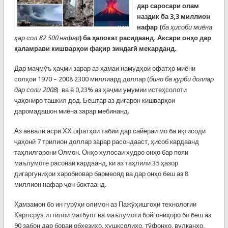
дар саросари олам
наздик ба 3,3 миллион
нафар (
ба ҳисоби миёна
ҳар сол 82 500 нафар
) ба ҳалокат расидаанд. Аксари онҳо дар
қаламрави кишварҳои фақир зиндагӣ мекарданд.
Дар маҷмӯъ ҳаҷми зарар аз ҳамаи намудҳои офатҳо миёни
солҳои 1970 – 2008 2300 миллиард доллар (
бино ба қурби доллар
дар соли 2008
) ва ё 0,23% аз ҳаҷми умумии истеҳсолоти
ҷаҳониро ташкил дод. Бештар аз дигарон кишварҳои
даромадашон миёна зарар мебинанд.
Аз аввали асри ХХ офатҳои табиӣ дар сайёраи мо ба иқтисоди
ҷаҳонӣ 7 трилион доллар зарар расондааст, ҳисоб кардаанд
таҳлилгарони Олмон. Онҳо хулосаи худро онҳо бар пояи
маълумоте расонаӣ кардаанд, ки аз таҳлили 35 ҳазор
дигаргуниҳои харобиовар бармеояд ва дар онҳо беш аз 8
миллион нафар ҷон бохтаанд.
Ҳамзамон бо ин гурӯҳи олимон аз Пажӯҳишгоҳи технологии
Карлсруэ иттилои матбуот ва маълумоти бойгониҳоро бо беш аз
90 забон дар бораи обхезиҳо, хушксолиҳо, тӯфонҳо, вулканҳо,