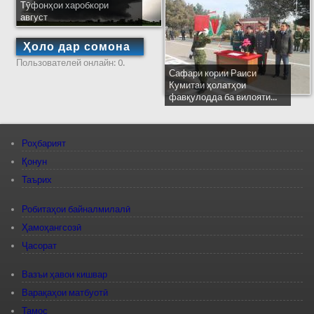
Тӯфонҳои харобкори
август
Ҳоло дар сомона
Пользователей онлайн: 0.
Сафари кории Раиси
Кумитаи ҳолатҳои
фавқулодда ба вилояти...
Роҳбарият
Қонун
Таърих
Робитаҳои байналмилалӣ
Ҳамоҳангсозӣ
Ҷасорат
Вазъи ҳавои кишвар
Варақаҳои матбуотӣ
Тамос