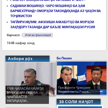
САДАМАИ МОШИНҲО. ЧАРО МОШИНҲО БА ҲАМ
БАРМЕХӮРАНД? ОМОРҲОИ ТАКОНДИҲАНДА АЗ ҶАҲОН ВА
ТОҶИКИСТОН
ТАҒЙИРИ ИҚЛИМ: АФЗОИШИ АНКАБУТҲО ВА МОРҲОИ
ЗАҲРДОРУ ГАЗАНДА ДАР БАЪЗЕ МИНТАҚАҲОИ РУСИЯ
барчасп:
Илм ва фанноварӣ
1648 нафар хонд
Ахбори рӯз
Бо Пешво
Президенти Ҷумҳурии
КҲФ: ҶАЛАСАИ ҲАЙАТИ
Тоҷикистон ба Раиси...
МУШОВАРА ОИД БА
ҶАМЪБАСТИ
НАТИҶАҲОИ...
30 СОЛИ НАҶОТ