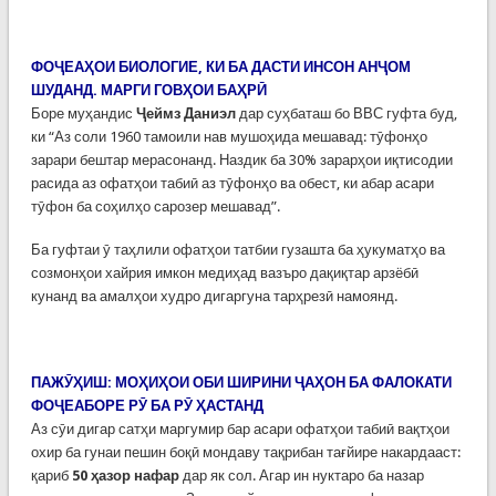
ФОҶЕАҲОИ БИОЛОГИЕ, КИ БА ДАСТИ ИНСОН АНҶОМ
ШУДАНД. МАРГИ ГОВҲОИ БАҲРӢ
Боре муҳандис
Ҷеймз Даниэл
дар суҳбаташ бо ВВС гуфта буд,
ки “Аз соли 1960 тамоили нав мушоҳида мешавад: тӯфонҳо
зарари бештар мерасонанд. Наздик ба 30% зарарҳои иқтисодии
расида аз офатҳои табиӣ аз тӯфонҳо ва обест, ки абар асари
тӯфон ба соҳилҳо сарозер мешавад”.
Ба гуфтаи ӯ таҳлили офатҳои татбии гузашта ба ҳукуматҳо ва
созмонҳои хайрия имкон медиҳад вазъро дақиқтар арзёбӣ
кунанд ва амалҳои худро дигаргуна тарҳрезӣ намоянд.
ПАЖӮҲИШ: МОҲИҲОИ ОБИ ШИРИНИ ҶАҲОН БА ФАЛОКАТИ
ФОҶЕАБОРЕ РӮ БА РӮ ҲАСТАНД
Аз сӯи дигар сатҳи маргумир бар асари офатҳои табиӣ вақтҳои
охир ба гунаи пешин боқӣ мондаву тақрибан тағйире накардааст:
қариб
50 ҳазор нафар
дар як сол. Агар ин нуктаро ба назар