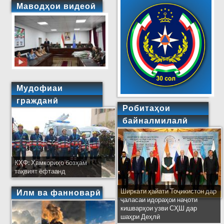
Маводҳои видеоӣ
Мудофиаи
гражданӣ
Робитаҳои
байналмилалӣ
КҲФ: Ҳамкориҳо бозҳам
тақвият ёфтаанд
Ширкати ҳайати Тоҷикистон дар
Илм ва фанноварӣ
ҷаласаи идораҳои наҷоти
кишварҳои узви СҲШ дар
шаҳри Деҳлӣ