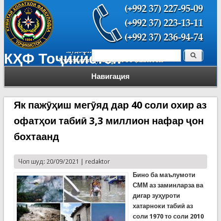
Поиск
КҲФ Тоҷикистон
Форма поиска
Навигация
Як пажӯҳиш мегӯяд дар 40 соли охир аз
офатҳои табиӣ 3,3 миллион нафар ҷон
бохтаанд
Чоп шуд: 20/09/2021 |
redaktor
Бино ба маълумоти
СММ аз заминларза ва
дигар зуҳуроти
хатарноки табиӣ аз
соли 1970 то соли 2010