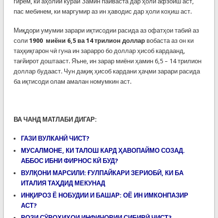
гирем, ки аҳолии кураи Замин пайваста дар ҳоли афзоиш аст,
пас мебинем, ки маргумир аз ин ҳаводис дар ҳоли коҳиш аст.
Миқдори умумии зарари иқтисодии расида аз офатҳои табиӣ аз
соли
1900 миёни 6,5 ва 14 трилион доллар
вобаста аз он ки
таҳқиқгарон чӣ гуна ин зарарро бо доллар ҳисоб кардаанд,
тағйирот доштааст. Яъне, ин зарар миёни ҳамин 6,5 – 14 трилион
доллар будааст. Чун дақиқ ҳисоб кардани ҳаҷми зарари расида
ба иқтисоди олам амалан номумкин аст.
ВА ЧАНД МАТЛАБИ ДИГАР:
ГАЗИ ВУЛКАНӢ ЧИСТ?
МУСАЛМОНЕ, КИ ТАЛОШ КАРД ҲАВОПАЙМО СОЗАД.
АББОС ИБНИ ФИРНОС КӢ БУД?
ВУЛҚОНИ МАРСИЛИ: ҒУЛПАЙКАРИ ЗЕРИОБӢ, КИ БА
ИТАЛИЯ ТАҲДИД МЕКУНАД
ИНҚИРОЗ Ё НОБУДИИ И БАШАР: ОЁ ИН ИМКОНПАЗИР
АСТ?
РОЗИ СӮРОХИҲОИ ИНФИҶОРИИ СИБИРӢ ЧИСТ?