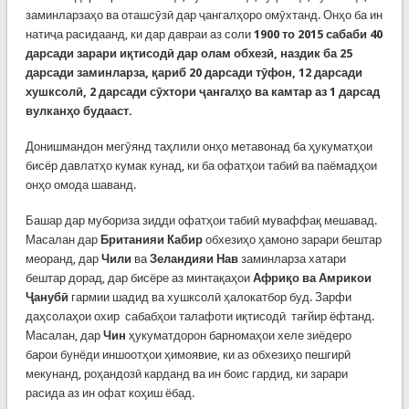
заминларзаҳо ва оташсӯзӣ дар ҷангалҳоро омӯхтанд. Онҳо ба ин
натиҷа расидаанд, ки дар давраи аз соли
1900 то 2015 сабаби 40
дарсади зарари иқтисодӣ дар олам обхезӣ, наздик ба 25
дарсади заминларза, қариб 20 дарсади тӯфон, 12 дарсади
хушксолӣ, 2 дарсади сӯхтори ҷангалҳо ва камтар аз 1 дарсад
вулканҳо будааст.
Донишмандон мегӯянд таҳлили онҳо метавонад ба ҳукуматҳои
бисёр давлатҳо кумак кунад, ки ба офатҳои табиӣ ва паёмадҳои
онҳо омода шаванд.
Башар дар мубориза зидди офатҳои табиӣ муваффақ мешавад.
Масалан дар
Британияи Кабир
обхезиҳо ҳамоно зарари бештар
меоранд, дар
Чили
ва
Зеландияи Нав
заминларза хатари
бештар дорад, дар бисёре аз минтақаҳои
Африқо ва Амрикои
Ҷанубӣ
гармии шадид ва хушксолӣ ҳалокатбор буд. Зарфи
даҳсолаҳои охир сабабҳои талафоти иқтисодӣ тағйир ёфтанд.
Масалан, дар
Чин
ҳукуматдорон барномаҳои хеле зиёдеро
барои бунёди иншоотҳои ҳимоявие, ки аз обхезиҳо пешгирӣ
мекунанд, роҳандозӣ карданд ва ин боис гардид, ки зарари
расида аз ин офат коҳиш ёбад.