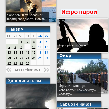
Ифротгароӣ
Чаро замин рӯ ба гармои
шадид овардааст? Илм чӣ...
Тақвим
ПН
ВТ
СР
ЧТ
ПТ
СБ
ВС
1
2
3
4
5
Терроризм вабои аср
6
7
8
9
10
11
12
13
14
15
16
17
18
19
Омор
20
21
22
23
24
25
26
27
28
29
30
September 2021
Ҳаводиси олам
Идомаи ҷаласаҳои
ҷамъбастии Комиссияҳои
ҳолатҳои...
Сарбози наҷот