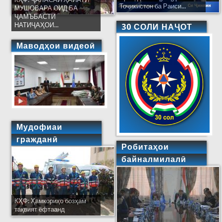
Тоҷикистон ба Раиси...
МУШОВАРА ОИД БА
ҶАМЪБАСТИ
НАТИҶАҲОИ...
30 СОЛИ НАҶОТ
Маводҳои видеоӣ
Мудофиаи
гражданӣ
Робитаҳои
байналмилалӣ
КҲФ: Ҳамкориҳо бозҳам
тақвият ёфтаанд