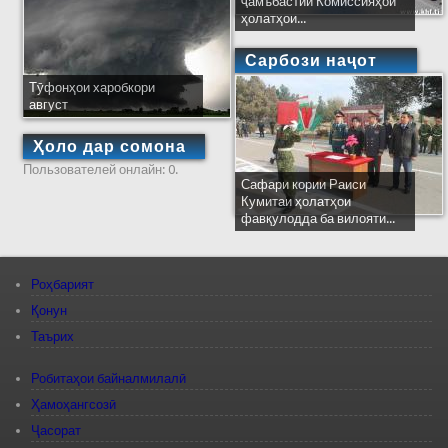
ҷамъбастии Комиссияҳои
ҳолатҳои...
Сарбози наҷот
Тӯфонҳои харобкори
август
Ҳоло дар сомона
Пользователей онлайн: 0.
Сафари кории Раиси
Кумитаи ҳолатҳои
фавқулодда ба вилояти...
Роҳбарият
Қонун
Таърих
Робитаҳои байналмилалӣ
Ҳамоҳангсозӣ
Ҷасорат