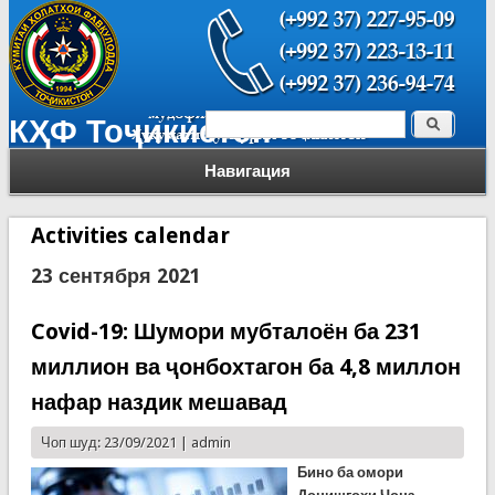
Поиск
КҲФ Тоҷикистон
Форма поиска
Навигация
Activities calendar
23 сентября 2021
Covid-19: Шумори мубталоён ба 231
миллион ва ҷонбохтагон ба 4,8 миллон
нафар наздик мешавад
Чоп шуд: 23/09/2021 |
admin
Бино ба омори