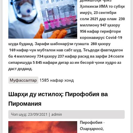
Донишгоҳи Ҷонз
Ҳопкинзи ИМА то субҳи
имрӯз, 23 сентябри
соли 2021 дар олам
230
миллиону
947
ҳазору
956
нафар гирифтори
коронавирус Covid-19
шуда буданд
. За
рафи шабонарӯзи гузашта
280
ҳазору
169
нафар чун мубталои нав сабт шуд. Теъдоди фавтидагон
ба 4 миллиону 734 ҳазору 237 нафар расид ва зарфи 24 соати
сипаришуда 5 845 нафари дигар аз ин бесорӣ ҷони худро аз
даст доданд.
Муфассалтар
о Covid-19: Шумори мубталоён ба 231 миллион
1585 нафар хонд
ва ҷонбохтагон ба 4,8 миллон нафар наздик
мешавад
Шарҳи ду истилоҳ: Пирофобия ва
Пиромания
Чоп шуд: 23/09/2021 |
admin
Пирофобия
-
Озарҳаросӣ,