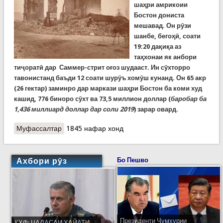
шаҳри амрикоии
Бостон дониста
мешавад. Он рӯзи
шанбе, бегоҳӣ, соати
19:20 дақиқа аз
таҳхонаи як анбори
тиҷоратӣ дар Саммер-стрит оғоз шудааст. Ин сӯхторро
тавонистанд баъди 12 соати шурӯъ хомӯш кунанд. Он 65 акр
(26 гектар) заминро дар маркази шаҳри Бостон ба коми худ
кашид, 776 биноро сӯхт ва 73,5 миллион доллар (
баробар ба
1,436 миллиард доллар дар соли 2019
) зарар овард.
Муфассалтар
о Сӯхторҳои бузурги олам. Идома. Сӯхтор дар
1845 нафар хонд
Бостон, соли 1872
Ахбори рӯз
Бо Пешво
Президенти Ҷумҳурии
КҲФ: ҶАЛАСАИ ҲАЙАТИ