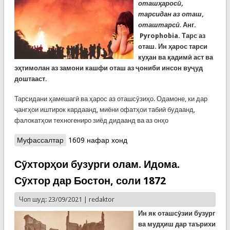
оташҳаросӣ,
тарсидан аз оташ,
оташтарсӣ
.
Анг.
Pyrophobia. Тарс аз
оташ. Ин ҳарос тарси
куҳан ва қадимӣ аст ва
эҳтимолан аз замони кашфи оташ аз ҷониби инсон вуҷуд
доштааст.
Тарсидани ҳамешагӣ ва ҳарос аз оташсӯзиҳо. Одамоне, ки дар
ҷангҳои иштирок кардаанд, миёни офатҳои табиӣ будаанд,
фалокатҳои техногениро зиёд дидаанд ва аз онҳо
Муфассалтар
о Шарҳи ду истилоҳ: Пирофобия ва Пиромания
1609 нафар хонд
Сӯхторҳои бузурги олам. Идома.
Сӯхтор дар Бостон, соли 1872
Чоп шуд: 23/09/2021 |
redaktor
Ин як оташсӯзии бузург
ва мудҳиш дар таърихи