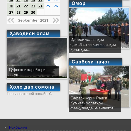
Омор
20
21
22
23
24
25
26
27
28
29
30
September 2021
Ҳаводиси олам
Идомаи ҷаласаҳои
ҷамъбастии Комиссияҳои
ҳолатҳои...
Сарбози наҷот
Тӯфонҳои харобкори
август
Ҳоло дар сомона
Пользователей онлайн: 0.
Сафари кории Раиси
Кумитаи ҳолатҳои
фавқулодда ба вилояти...
Роҳбарият