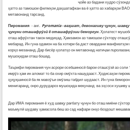
ҷойе аз бадани худро сӯзонд
ҳатто аз тамошои филмҳои даҳшатафкан ва ё ҳатто аз хабарҳои ВАО 
метавонанд тарсанд.
Пиромания
- анг.
Pyromania - ваҳшат, девонагиву ҷунун, шавқу
ҷунуни оташафрӯзӣ ё оташафрӯзии беморгун
. Ҳолатест мушобе
оташ афрӯхтан такон медиҳад. Ҳамзамон аз тамошои сӯхтору оташсӯ
мебарад. Ин гуна одамон на ба хотири ба даст овардани манфиатҳои
корҳо мезананд. Дар бисёр ҳолатҳо он метавонад натиҷаи
пиролаган
мушоҳидаи оташ бошад.
Таърифи пиромания чун асрори осебшиносӣ барои оташсӯзӣ аз соли 
имрӯз ҳам ин аломат то ба охир омӯхта нашудааст. Ҳодисаҳои пиром
ҳуқуқшиносӣ ба як мавзӯъи омӯзиш табдил шудааст. Ин гуна беморо
менигаранд, онро дурудароз мушоҳида мекунанд ва эҳсоси хушиву ш
Дар ИМА пиромания ё худ шавқу рағбату ҷунун бо оташ миёни сӯхто
маъмулӣ шудаву ҳамасола беш аз сад нафари онҳо боздошт мешава