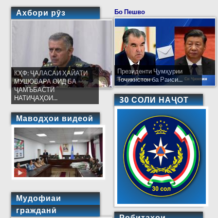
Ахбори рӯз
Бо Пешво
Президенти Ҷумҳурии
КҲФ: ҶАЛАСАИ ҲАЙАТИ
Тоҷикистон ба Раиси...
МУШОВАРА ОИД БА
ҶАМЪБАСТИ
НАТИҶАҲОИ...
30 СОЛИ НАҶОТ
Маводҳои видеоӣ
Мудофиаи
гражданӣ
Робитаҳои