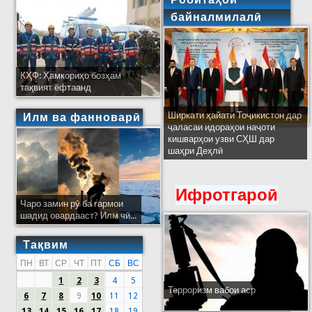
байналмилалӣ
КҲФ: Ҳамкориҳо бозҳам
тақвият ёфтаанд
Ширкати ҳайати Тоҷикистон дар
Илм ва фанноварӣ
ҷаласаи идораҳои наҷоти
кишварҳои узви СҲШ дар
шаҳри Деҳлӣ
Ифротгароӣ
Чаро замин рӯ ба гармои
шадид овардааст? Илм чӣ...
Тақвим
ПН
ВТ
СР
ЧТ
ПТ
СБ
ВС
1
2
3
4
5
Терроризм вабои аср
6
7
8
9
10
11
12
13
14
15
16
17
18
19