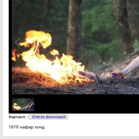
1
/
1
барчасп:
Илм ва фанноварӣ
1610 нафар хонд