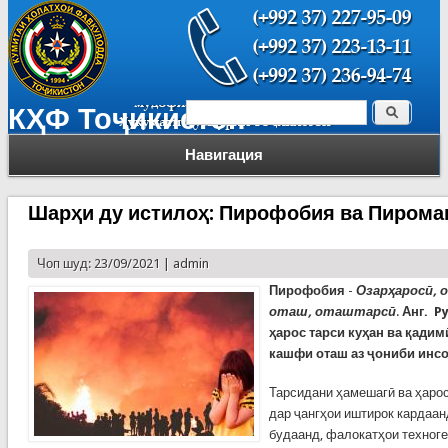
Поиск
КҲФ Тоҷикистон
Форма поиска
Навигация
Шарҳи ду истилоҳ: Пирофобия ва Пирома
Чоп шуд: 23/09/2021 |
admin
Пирофобия
-
Озарҳаросӣ, 
оташ, оташтарсӣ
.
Анг.
Py
ҳарос тарси куҳан ва қадим
кашфи оташ аз ҷониби инсо
Тарсидани ҳамешагӣ ва ҳарос
дар ҷангҳои иштирок кардаан
будаанд, фалокатҳои техноге