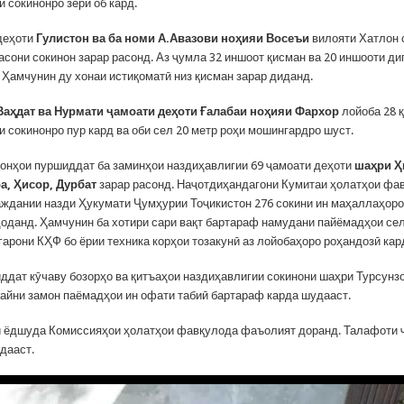
и сокинонро зери об кард.
деҳоти
Гулистон ва ба номи А.Авазови ноҳияи Восеъи
вилояти Хатлон 
асони сокинон зарар расонд. Аз ҷумла 32 иншоот қисман ва 20 иншооти ди
. Ҳамчунин ду хонаи истиқоматӣ низ қисман зарар диданд.
Ваҳдат ва Нурмати ҷамоати деҳоти Ғалабаи ноҳияи Фархор
лойоба 28 
и сокинонро пур кард ва оби сел 20 метр роҳи мошингардро шуст.
онҳои пуршиддат ба заминҳои наздиҳавлигии 69 ҷамоати деҳоти
шаҳри Ҳ
а, Ҳисор, Дурбат
зарар расонд. Наҷотдиҳандагони Кумитаи ҳолатҳои фа
ждании назди Ҳукумати Ҷумҳурии Тоҷикистон 276 сокини ин маҳаллаҳоро
доданд. Ҳамчунин ба хотири сари вақт бартараф намудани пайёмадҳои се
арони КҲФ бо ёрии техника корҳои тозакунӣ аз лойобаҳоро роҳандозӣ ка
ддат кӯчаву бозорҳо ва қитъаҳои наздиҳавлигии сокинони шаҳри Турсунзо
р айни замон паёмадҳои ин офати табиӣ бартараф карда шудааст.
 ёдшуда Комиссияҳои ҳолатҳои фавқулода фаъолият доранд. Талафоти ҷ
дааст.