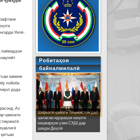
ъи ҷумҳурӣ
 рафтани
деҳоти
нгарди Уялӣ-
а паёмадҳои
 нақлиёт
Робитаҳои
байналмилалӣ
итъаи замини
обу лойоба
нтиқол дода
 расонд. Аз
Ширкати ҳайати Тоҷикистон дар
дар ҷамоати
ҷаласаи идораҳои наҷоти
истиқоматӣ
кишварҳои узви СҲШ дар
диҳавлигӣ
шаҳри Деҳлӣ
 қитъаи