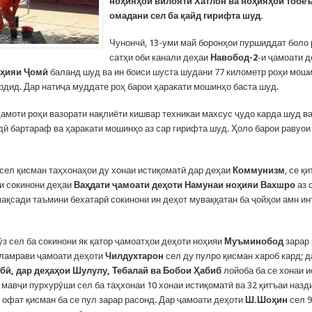
ноҳияҳои вилояти Хатлон ва ноҳияҳои тобе
омадани сел ба қайд гирифта шуд.
Чунончӣ, 13-уми май боронҳои пуршиддат боло
сатҳи оби канали деҳаи
Навобод-2
-и ҷамоати 
оҳияи Ҷомӣ
баланд шуд ва ин боиси шуста шудани 77 километр роҳи моши
рдид. Дар натиҷа муддате роҳ барои ҳаракати мошинҳо баста шуд.
дамоти роҳи вазорати нақлиёти кишвар техникаи махсус ҷудо карда шуд в
удӣ бартараф ва ҳаракати мошинҳо аз сар гирифта шуд. Ҳоло барои равуои
сел қисман таҳхонаҳои ду хонаи истиқоматӣ дар деҳаи
Коммунизм
, се қ
и сокинони деҳаи
Ваҳдати ҷамоати деҳоти Намунаи ноҳияи Вахшро
аз 
мақсади таъмини бехатарӣ сокинони ин деҳот муваққатан ба ҷойҳои амн и
ӯз сел ба сокинони як қатор ҷамоатҳои деҳоти ноҳияи
Муъминобод
зарар
аламрави ҷамоати деҳоти
Чилдухтарон
сел ду пулро қисман хароб кард; 
бӣ, дар деҳаҳои Шулулу, Тебалай ва Бобои Ҳабиб
лойоба ба се хонаи 
 мавҷи пурхурӯши сел ба таҳхонаи 10 хонаи истиқоматӣ ва 32 қитъаи наз
 офат қисман ба се пул зарар расонд. Дар ҷамоати деҳоти
Ш.Шоҳин
сел 9