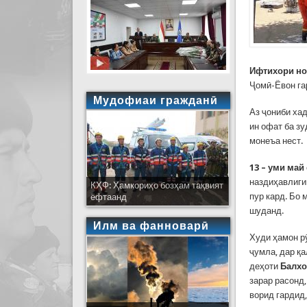
Ифтихори н
Ҷомӣ-Ёвон га
Мудофиаи гражданӣ
Аз ҷониби ха
ин офат ба з
монеъа нест.
13 – уми май
наздиҳавлиги
КҲФ: Ҳамкориҳо бозҳам тақвият
пур кард. Бо 
ёфтаанд
шуданд.
Илм ва фанноварӣ
Худи ҳамон р
ҷумла, дар қ
деҳоти
Балхо
зарар расонд,
ворид гардид,