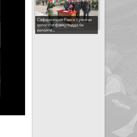
Сафари кории Раиси Кумитаи
ҳолатҳои фавқулодда ба
вилояти...