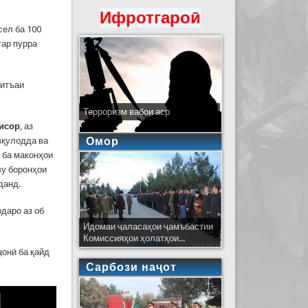
Ифротгароӣ
сел ба 100
гар пурра
қитъаи
Терроризм вабои аср
исор
, аз
Омор
вқулодда ва
 ба маконҳои
лу боронҳои
рданд.
даро аз об
Идомаи ҷаласаҳои ҷамъбастии
Комиссияҳои ҳолатҳои...
онӣ ба қайд
Сарбози наҷот