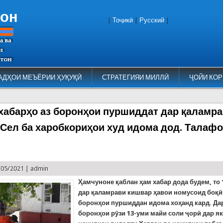
тон
|
Тоҷикӣ
|
Русский
|
АДҲОИ МЕЪЁРИИ ҲУҚУҚӢ
СТРАТЕГИЯИ МИЛЛӢ
ҶОЙИ КОР
хабарҳо аз боронҳои пуршиддат дар қаламр
 Сел ба харобкориҳои худ идома дод. Талафо
/05/2021 |
admin
Ҳамчуноне қаблан ҳам хабар дода будем, то
дар қаламрави кишвар ҳавои номусоид боқӣ
боронҳои пуршиддан идома хоҳанд кард. Да
боронҳои рӯзи 13-уми майи соли ҷорӣ дар як