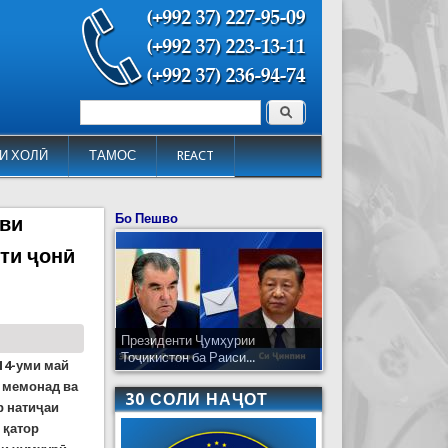
Поиск
Форма поиска
И ХОЛӢ
ТАМОС
REACT
Бо Пешво
ави
ти ҷонӣ
Президенти Ҷумҳурии
Тоҷикистон ба Раиси...
 14-уми май
 мемонад ва
30 СОЛИ НАҶОТ
р натиҷаи
 қатор