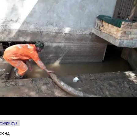
хбори рӯз
 хонд