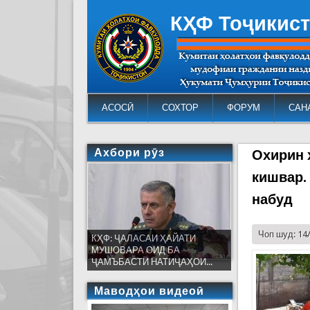
КҲФ Тоҷикис
АСОСӢ
СОХТОР
ФОРУМ
САН
Ахбори рӯз
Охирин 
кишвар.
набуд
Чоп шуд: 14
КҲФ: ҶАЛАСАИ ҲАЙАТИ
МУШОВАРА ОИД БА
ҶАМЪБАСТИ НАТИҶАҲОИ...
Маводҳои видеоӣ