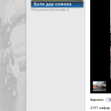
Ҳоло дар сомона
Пользователей онлайн: 0.
барчасп:
А
2157 нафар