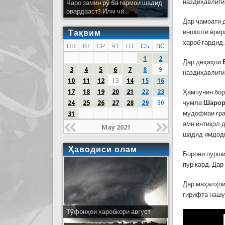
наздиҳавлиги
Чаро замин рӯ ба гармои шадид
овардааст? Илм чӣ...
Дар ҷамоати 
Тақвим
иншооти ёрир
хароб гардид
ПН
ВТ
СР
ЧТ
ПТ
СБ
ВС
1
2
Дар деҳаҳои
3
4
5
6
7
8
9
наздиҳавлиги
10
11
12
13
14
15
16
17
18
19
20
21
22
23
Ҳамчунин бор
ҷумла
Шарор
24
25
26
27
28
29
30
мудофиаи гра
31
амн интиқол 
May 2021
шадид имдодг
Ҳаводиси олам
Борони пурши
пур кард. Да
Дар маҳалҳои
гирифта нашу
Тӯфонҳои харобкори август