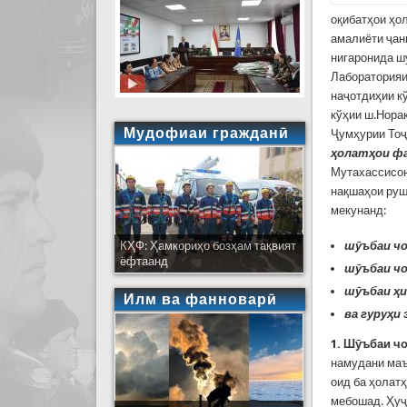
оқибатҳои ҳо
амалиёти ҷан
нигаронида ш
Лабораторияи
наҷотдиҳии к
кўҳии ш.Нора
Мудофиаи гражданӣ
Ҷумҳурии То
ҳолатҳои фа
Мутахассисон
нақшаҳои руш
мекунанд:
КҲФ: Ҳамкориҳо бозҳам тақвият
шӯъбаи чо
ёфтаанд
шӯъбаи чо
шӯъбаи ҳи
Илм ва фанноварӣ
ва гуруҳи
1. Шӯъбаи чо
намудани маъ
оид ба ҳолат
мебошад. Ҳуҷ