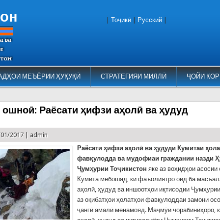
тон
|
Тоҷикӣ
|
Русский
|
АДҲОИ МЕЪЁРИИ ҲУҚУҚӢ
СТРАТЕГИЯИ МИЛЛӢ
ҶОЙИ КОР
 ошноӣ: Раёсати ҳифзи аҳолӣ ва ҳудуд
/01/2017 |
admin
Раёсати ҳифзи аҳолӣ ва ҳудуди
Кумитаи ҳол
фавқулодда ва мудофиаи граждании назди 
Ҷумҳурии Тоҷикистон
яке аз воҳидҳои асосии
Кумита мебошад, ки фаъолиятро оид ба масъа
аҳолӣ, ҳудуд ва иншоотҳои иқтисодии Ҷумҳурии
аз оқибатҳои ҳолатҳои фавқулоддаи замони ос
ҷангӣ амалӣ менамояд. Маҷмӯи чорабиниҳоро, к