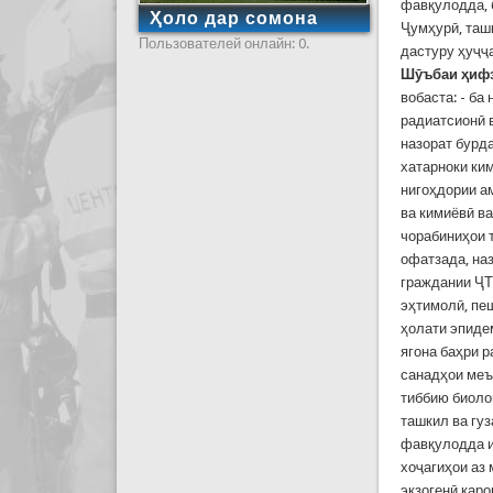
фавқулодда, 
Ҳоло дар сомона
Ҷумҳурӣ, таш
Пользователей онлайн: 0.
дастуру ҳуҷҷ
Шӯъбаи ҳиф
вобаста: - ба
радиатсионӣ 
назорат бурд
хатарноки ким
нигоҳдории а
ва кимиёвӣ в
чорабиниҳои 
офатзада, на
граждании ҶТ
эҳтимолӣ, пе
ҳолати эпиде
ягона баҳри 
санадҳои меъ
тиббию биоло
ташкил ва гу
фавқулодда и
хоҷагиҳои аз
экзогенӣ қар