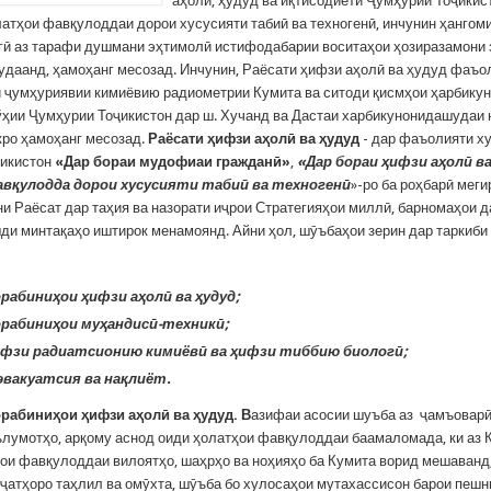
аҳолӣ, ҳудуд ва иқтисодиёти Ҷумҳурии Тоҷикис
латҳои фавқулоддаи дорои хусусияти табиӣ ва техногенӣ, инчунин ҳангом
гӣ аз тарафи душмани эҳтимолӣ истифодабарии воситаҳои ҳозиразамони
удаанд, ҳамоҳанг месозад. Инчунин, Раёсати ҳифзи аҳолӣ ва ҳудуд фаъо
 ҷумҳуриявии кимиёвию радиометрии Кумита ва ситоди қисмҳои ҳарбик
ўҳии Ҷумҳурии Тоҷикистон дар ш. Хучанд ва Дастаи харбикунонидашудаи
кро ҳамоҳанг месозад.
Раёсати ҳифзи аҳолӣ ва ҳудуд
- дар фаъолияти х
ҷикистон
«Дар бораи мудофиаи гражданӣ»
,
«Дар бораи ҳифзи аҳолӣ ва
вқулодда дорои хусусияти табиӣ ва техногенӣ
»-ро ба роҳбарӣ меги
и Раёсат дар таҳия ва назорати иҷрои Стратегияҳои миллӣ, барномаҳои д
ди минтақаҳо иштирок менамоянд. Айни ҳол, шӯъбаҳои зерин дар таркиби
рабиниҳои ҳифзи аҳолӣ ва ҳудуд;
рабиниҳои муҳандисӣ-техникӣ;
фзи радиатсионию кимиёвӣ ва ҳифзи тиббию биологӣ;
 эвакуатсия ва нақлиёт.
рабиниҳои ҳифзи аҳолӣ ва ҳудуд. В
азифаи асосии шуъба аз ҷамъоварӣ
лумотҳо, арқому аснод оиди ҳолатҳои фавқулоддаи баамаломада, ки аз
ҳои фавқулоддаи вилоятҳо, шаҳрҳо ва ноҳияҳо ба Кумита ворид мешаванд
ҷатҳоро таҳлил ва омӯхта, шӯъба бо хулосаҳои мутахассисон барои пешн