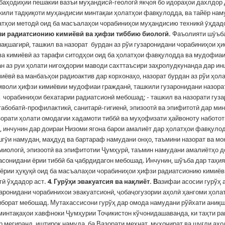
баҳодиҳии пешакии вазъи муҳандисӣ-геологӣ якҷоя бо идораҳои дахлдор
кили тадқиқоти муҳандисии минтақаи ҳолатҳои фавқулодда, ва тайёр на
атҳои методӣ оид ба масъалаҳои чорабиниҳои муҳандисию техникӣ ӯҳдад
зи радиатсионию кимиёвӣ
ва ҳифзи тиббию биологӣ
.
Фаъолияти шӯъба
 нақшагирӣ, ташкил ва назорат бурдан аз рўи гузаронидани чорабиниҳои ҳ
ва кимиёвӣ аз тарафи ситодҳои оид ба ҳолатҳои фавқулодда ва мудофиаи
ан аз руи ҳолати нигоҳдории маводи сахттаъсири заҳролудкунанда дар и
иёвӣ ва манбаъҳои радиоактив дар корхонаҳо, назорат бурдан аз рўи ҳол
мволи ҳифзи кимиёвии мудофиаи гражданӣ, ташкили гузаронидани назора
а чорабиниҳои бехатарии радиатсионӣ мебошад; - ташкил ва назорати гуз
табобатӣ-профилактикӣ, санитарӣ-гигиенӣ, эпизоотӣ ва эпифитотӣ дар ми
зорати ҳолати омодагии хадамоти тиббӣ ва муҳофизати ҳайвоноту набото
, инчунин дар доираи Низоми ягона барои амалиёт дар ҳолатҳои фавқуло
шгӯи намудан, маҳдуд ва бартараф намудани онҳо, таъмини назорат ва мо
миологӣ, эпизоотӣ ва эпифитотии Ҷумҳурӣ, таъмин намудани амалиётҳо 
расонидани ёрии тиббӣ ба ҷабрдидагон мебошад. Инчунин, шўъба дар таҳи
ёрии ҳуқуқӣ оид ба масъалаҳои чорабиниҳои ҳифзи радиатсионию кимиё
гӣ ўҳдадор аст.
4
.
Гурўҳи эвакуатсия ва нақлиёт
. В
азифаи асосии гурўҳ 
заронидани чорабинихои эвакуатсионӣ, ҷобаҷогузории аҳолӣ ҳангоми ҳола
борат мебошад. Мутахассисони гурўҳ дар омода намудани рўйхати аниқ
 минтақаҳои хавфноки Ҷумҳурии Тоҷикистон кўчонидашаванда, ки таҳти р
ор мегиранд, иштирок намуда, ба Вазорати меҳнат, муҳоҷират ва шуғли аҳ