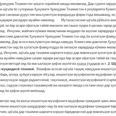
Ҷумҳурии Тоҷикистон ҷиҳати чорабинӣ омода менамояд. Дар сурати зарур
и шӯъба бо супориши Ҳукумати Ҷумҳурии Тоҷикистон ё роҳбарияти Кумит
арои санҷиши дурустии маълумотҳои воридшуда фиристода мешаванд, ки 
 ҳақиқии расидаро муайян намоянд. Мутахассисони шӯъба рўйхати ан
рӣ, ки бар асари офатҳои табиӣ манзили зисташон пурра ё қисман зарар д
яд. Инчунин, маблағи кӯмаки яквақтаинаи моддиро ба аҳолии зарардида 
омиссияи давлатии Ҳукумати Ҷумҳурии Тоҷикистон оид ба ҳолатҳои фавқ
амояд. Дар асоси маълумотҳои омода намуда, Комиссияи давлатии Ҳуку
икистон оид ба ҳолатҳои фавқулодда ба оилаҳои зарардида кўмаки яква
д. Инчунин, шӯъба дар таъмини шароити корҳо дар мавзеъҳои ҳолатҳои 
 ва муайян намудани ҳаҷми зарари расида бар асари офатҳои табиӣ ва та
атҳои методӣ оид ба масъалаҳои ҳифзи аҳолӣ ва ҳудуд ӯҳдадор аст.
2.
Шӯ
 муҳандисӣ-техникӣ
.
Вазифаи асосии шӯъба таҳқиқ намудани иншоотҳо
и барқ, алоқа, қубургузарҳои обгузар, иншоотҳои муҳофизатии мудофиаи г
паноҳгоҳҳои зидди радиатсионӣ, таҳхонаҳо), иншоотҳои муҳофизатӣ (сарб
ҳрҳо, садҳои соҳилмустаҳкамкунӣ) ва назорати омода сохтани онҳо дар ҳо
ид ба ҳифзи аҳолӣ мебошад.
отро оид ба вазъи иншоотҳои муҳофизати мудофиаи гражданӣ ҷамъ мен
тмони иншоотҳои шаҳрдориро оид ба масъалаҳои мудофиаи гражданӣ ба
унин, шӯъба дар таъмини шароити корҳои барқарорсозӣ дар мавзеъҳои ҳо