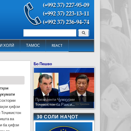
Поиск
Форма поиска
И ХОЛӢ
ТАМОС
REACT
Бо Пешво
атҳои
Ҳукумати
Президенти Ҷумҳурии
 сохтории
Тоҷикистон ба Раиси...
лаҳои ҳифзи
 Тоҷикистон
30 СОЛИ НАҶОТ
оишта ва
и ба ҳифзи