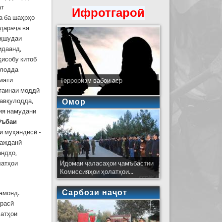
ат
Ифротгароӣ
а ба шаҳрҳо
дараҷа ва
иқшудаи
идаанд,
ҳисобу китоб
улодда
мати
Терроризм вабои аср
қтаинаи моддӣ
фавқулодда,
Омор
ҳия намудани
ъбаи
и муҳандисӣ -
ражданӣ
андҳо,
латҳои
Идомаи ҷаласаҳои ҷамъбастии
Комиссияҳои ҳолатҳои...
Сарбози наҷот
амояд.
ррасӣ
латҳои