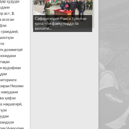
 дар ҳудуди
мудани
ор аст.
3.
Сафари кории Раиси Кумитаи
 асосан
ҳолатҳои фавқулодда ба
ифзи
вилояти...
 гражданӣ,
ншоотҳои
ати
ти дозиметрӣ
аронидани
нтақаи
ти мудофиаи
ддаи
ниторинги
доираи Низоми
я намудани
вва ҳифзи
аз нақшагирӣ,
тҳои
шудаи
авандҳои
олии Ҷумҳурии