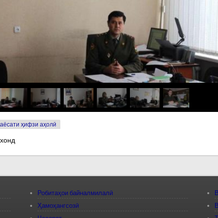
аёсати ҳифзи аҳолӣ
 хонд
Робитаҳои байналмилалӣ
В
Ҳамоҳангсозӣ
В