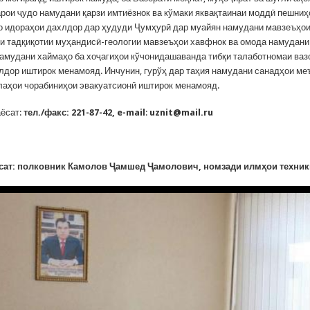
арои ҷудо намудани қарзи имтиёзнок ва кўмаки яквақтаинаи моддӣ пешни
бо идораҳои дахлдор дар ҳудуди Ҷумҳурӣ дар муайян намудани мавзеъҳо
ли тадқиқотии муҳандисӣ-геологии мавзеъҳои хавфнок ва омода намудани
намудани хаймаҳо ба хоҷагиҳои кўчонидашаванда тибқи талаботномаи ваз
лдор иштирок менамояд. Инчунин, гурўҳ дар таҳия намудани санадҳои ме
лаҳои чорабиниҳои эвакуатсионӣ иштирок менамояд.
аёсат:
тел./факс: 221-87-42,
e
-
mail
:
uznit
@
mail
.
ru
сат
:
полковник Камолов Ҷамшед Ҷамолович,
номзади илмҳои техни