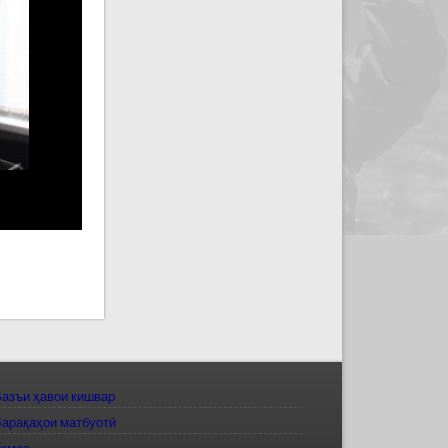
азъи ҳавои кишвар
арақаҳои матбуотӣ