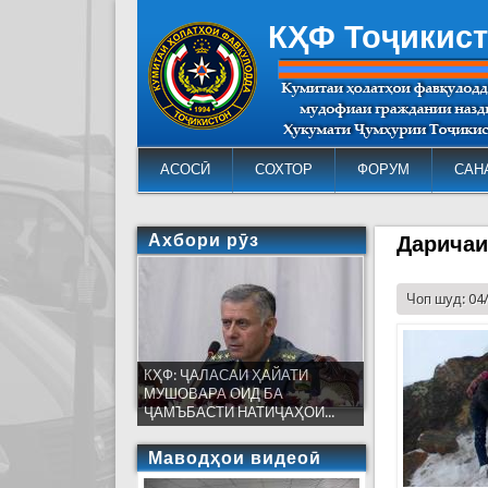
КҲФ Тоҷикис
АСОСӢ
СОХТОР
ФОРУМ
САН
Ахбори рӯз
Даричаи
Чоп шуд: 04
КҲФ: ҶАЛАСАИ ҲАЙАТИ
МУШОВАРА ОИД БА
ҶАМЪБАСТИ НАТИҶАҲОИ...
Маводҳои видеоӣ