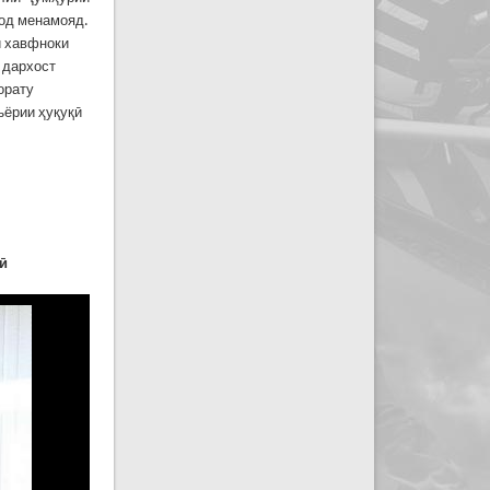
ҳод менамояд.
и хавфноки
 дархост
орату
ъёрии ҳуқуқӣ
кӣ