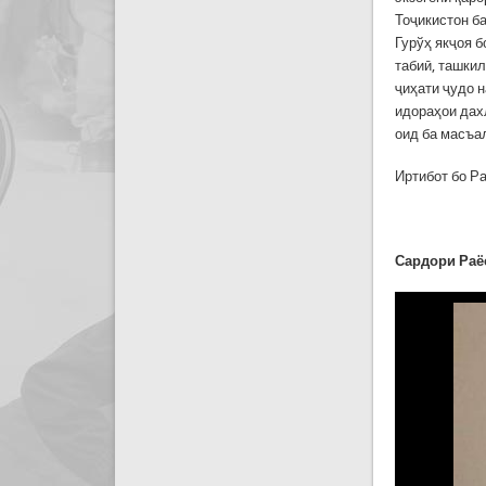
Тоҷикистон б
Гурўҳ якҷоя 
табиӣ, ташки
ҷиҳати ҷудо 
идораҳои дах
оид ба масъа
Иртибот бо Р
Сардори Раё