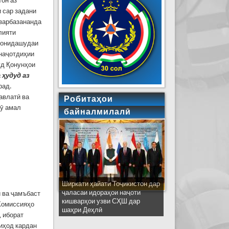
тон аз
и сар задани
 зарбазананда
лияти
унонидашудаи
 наҷотдиҳии
уд Қонунҳои
 ҳудуд аз
рад.
авлатӣ ва
Робитаҳои
 ӯ амал
байналмилалӣ
Ширкати ҳайати Тоҷикистон дар
ҷаласаи идораҳои наҷоти
 ва ҷамъбаст
кишварҳои узви СҲШ дар
 Комиссияҳо
шаҳри Деҳлӣ
, иборат
иҳод кардан