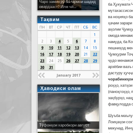
Чаро замин рӯ ба гармои шадид
ба Ҳукумати 
овардааст? Илм чӣ...
мутахассисон
ва ноҳияҳо б
Тақвим
ҳаҷми зарари
ПН
ВТ
СР
ЧТ
ПТ
СБ
ВС
аҳолии Ҷумҳу
1
омода менамо
2
3
4
5
6
7
8
намуда, ба К
9
10
11
12
13
14
15
пешниҳод мен
Ҷумҳурии Тоҷ
16
17
18
19
20
21
22
ҷудо менамоя
23
24
25
26
27
28
29
арзёбии вазъ
30
31
дастуру ҳуҷҷ
January 2017
чорабиниҳои
роҳҳо, хатҳо
Ҳаводиси олам
(паноҳгоҳҳо, 
заҳбурҳо, на
фавқулодда о
Шуъба маълум
Лоиҳаҳои сох
Тӯфонҳои харобкори август
мекунад. Инч