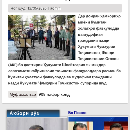
Чоп шуд: 13/06/2026 |
admin
Дар доираи ҳамкориҳо
миёни Кумитаи
ҳолатҳои фавқулодда
ва мудофиаи
граждании назди
Ҳукумати Ҷумҳурии
Тоҷикистон, Фонди
Тоҷикистонии Оғохон
(AKF) бо дастгирии Ҳукумати Швейтсария як миқдор
лавозимоти ғайриғизоии таъиноти фавқулоддаро расман ба
Кумитаи ҳолатҳои фавқулодда ва мудофиаи граждании
назди Ҳукумати Ҷумҳурии Тоҷикистон супорида шуд.
Муфассалтар
о КҲФ: ҲАМКОРИҲОИ БАЙНАЛМИЛАЛӢ
908 нафар хонд
ГУСТАРИШ МЕЁБАНД
Ахбори рӯз
Бо Пешво