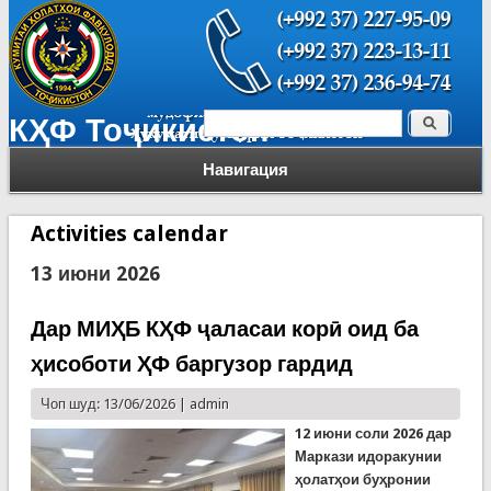
Поиск
КҲФ Тоҷикистон
Форма поиска
Навигация
Activities calendar
13 июни 2026
Дар МИҲБ КҲФ ҷаласаи корӣ оид ба
ҳисоботи ҲФ баргузор гардид
Чоп шуд: 13/06/2026 |
admin
12 июни соли 2026 дар
Маркази идоракунии
ҳолатҳои буҳронии