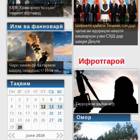
КҲФ: Ҳамкориҳо бозҳам
тақвият ёфтаанд
Ширкати ҳайати Тоҷикистон дар
Илм ва фанноварӣ
ҷаласаи идораҳои наҷоти
кишварҳои узви СҲШ дар
шаҳри Деҳлӣ
Ифротгароӣ
Чаро замин рӯ ба гармои
шадид овардааст? Илм чӣ...
Тақвим
ПН
ВТ
СР
ЧТ
ПТ
СБ
ВС
1
2
3
4
5
6
7
Терроризм вабои аср
8
9
10
11
12
13
14
15
16
17
18
19
20
21
Омор
22
23
24
25
26
27
28
29
30
June 2026