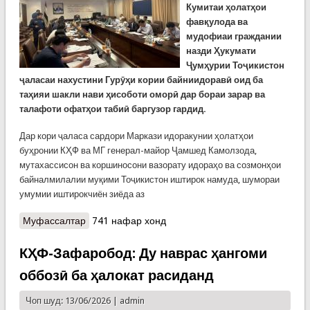
Кумитаи ҳолатҳои
фавқулода ва
мудофиаи граждании
назди Ҳукумати
Ҷумҳурии Тоҷикистон
ҷаласаи нахустини Гурӯҳи кории байниидоравӣ оид ба
таҳияи шакли нави ҳисоботи оморӣ дар бораи зарар ва
талафоти офатҳои табиӣ баргузор гардид.
Дар кори ҷаласа сардори Маркази идоракунии ҳолатҳои
буҳронии КҲФ ва МГ генерал-майор Ҷамшед Камолзода,
мутахассисон ва коршиносони вазорату идораҳо ва созмонҳои
байналмилалии муқими Тоҷикистон иштирок намуда, шумораи
умумии иштирокчиён зиёда аз
Муфассалтар
о Дар МИҲБ КҲФ ҷаласаи корӣ оид ба ҳисоботи
741 нафар хонд
ҲФ баргузор гардид
КҲФ-Зафаробод: Ду наврас ҳангоми
оббозӣ ба ҳалокат расиданд
Чоп шуд: 13/06/2026 |
admin