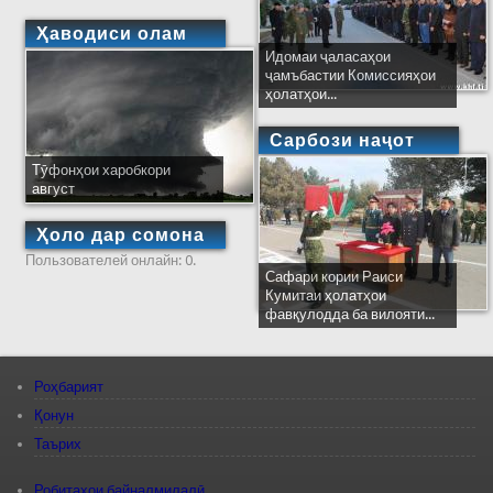
Ҳаводиси олам
Идомаи ҷаласаҳои
ҷамъбастии Комиссияҳои
ҳолатҳои...
Сарбози наҷот
Тӯфонҳои харобкори
август
Ҳоло дар сомона
Пользователей онлайн: 0.
Сафари кории Раиси
Кумитаи ҳолатҳои
фавқулодда ба вилояти...
Роҳбарият
Қонун
Таърих
Робитаҳои байналмилалӣ