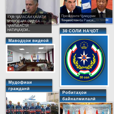
Президенти Ҷумҳурии
КҲФ: ҶАЛАСАИ ҲАЙАТИ
Тоҷикистон ба Раиси...
МУШОВАРА ОИД БА
ҶАМЪБАСТИ
НАТИҶАҲОИ...
30 СОЛИ НАҶОТ
Маводҳои видеоӣ
Мудофиаи
гражданӣ
Робитаҳои
байналмилалӣ