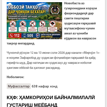
Новобаста аз
гузаронидани корҳои
фаҳмондадиҳӣ дар
самти пешгирии
ҳодисаҳои ғарқшавӣ
мутаасифона чунин
амал аз ҷониби
кӯдакон ва наврасон
такрор мегарданд.
Чунончӣ рӯзҳои 12 ва 13 июни соли 2026 дар канали «Мирҷӯи-1»-
и ноҳияи Зафаробод ду ҳодисаи фоҷиабори ғарқшавӣ ба қайд
гирифта шуд. Дар натиҷаи ин ҳодисаҳо ду навраси ноболиғ
ҳангоми оббозӣ ба ҳалокат расиданд.
Ноболиғон:
Муфассалтар
о КҲФ-Зафаробод: Ду наврас ҳангоми оббозӣ ба
638 нафар хонд
ҳалокат расиданд
КҲФ: ҲАМКОРИҲОИ БАЙНАЛМИЛАЛӢ
ГУСТАРИШ МЕЁБАНД