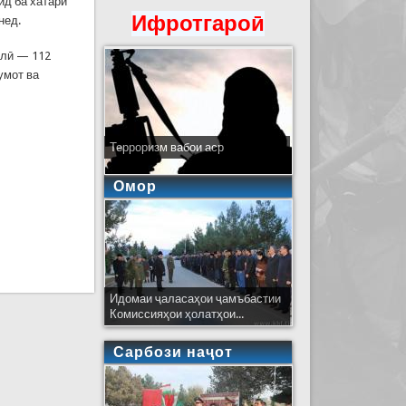
ид ба хатари
Ифротгароӣ
нед.
илӣ — 112
умот ва
Терроризм вабои аср
Омор
Идомаи ҷаласаҳои ҷамъбастии
Комиссияҳои ҳолатҳои...
Сарбози наҷот