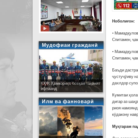
Ноболиғон:
• Мамадқулов
Спитамен, ҷа
Мудофиаи гражданӣ
• Мамадқулов
Спитамен, ҷа
Баъди дастра
ҷустуҷӯиву н
дахлдор супо
КҲФ: Ҳамкориҳо бозҳам тақвият
ёфтаанд
Кумитаи ҳола
Илм ва фанноварӣ
дигар аз шаҳ
риоя намоянд
кӯдакону навр
Муҳтарам па