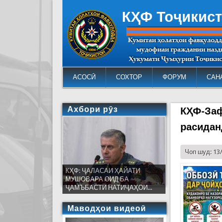
КҲФ Тоҷикис
АСОСӢ
СОХТОР
ФОРУМ
САН
Ахбори рӯз
КҲФ-Заф
расидан
Чоп шуд: 13
КҲФ: ҶАЛАСАИ ҲАЙАТИ
МУШОВАРА ОИД БА
ҶАМЪБАСТИ НАТИҶАҲОИ...
Маводҳои видеоӣ