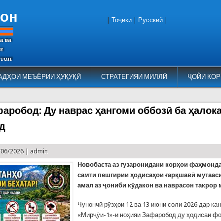
тон
|
Тоҷикӣ
|
Русский
|
АДҲОИ МЕЪЁРИИ ҲУҚУҚӢ
СТРАТЕГИЯИ МИЛЛӢ
ҶОЙИ КОР
аробод: Ду наврас ҳангоми оббозӣ ба ҳалок
д
/06/2026 |
admin
Новобаста аз гузаронидани корҳои фаҳмонд
самти пешгирии ҳодисаҳои ғарқшавӣ мутаас
амал аз ҷониби кӯдакон ва наврасон такрор 
Чунончӣ рӯзҳои 12 ва 13 июни соли 2026 дар ка
«Мирҷӯи-1»-и ноҳияи Зафаробод ду ҳодисаи ф