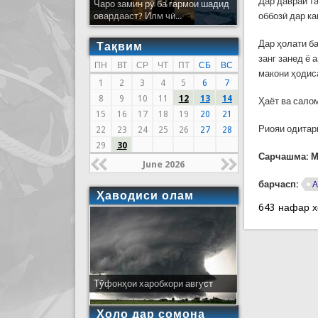
Дар давраи т
Чаро замин рӯ ба гармои шадид
оббозӣ дар к
овардааст? Илм чӣ...
Дар ҳолати б
Тақвим
занг занед ё
ПН
ВТ
СР
ЧТ
ПТ
СБ
ВС
макони ҳодис
1
2
3
4
5
6
7
8
9
10
11
12
13
14
Ҳаёт ва сало
15
16
17
18
19
20
21
Риояи одитар
22
23
24
25
26
27
28
29
30
Сарчашма: М
June 2026
барчасп:
А
Ҳаводиси олам
643 нафар 
Тӯфонҳои харобкори август
Ҳоло дар сомона