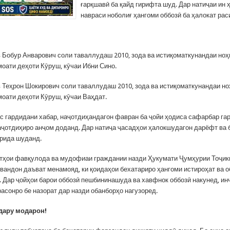
ғарқшавӣ ба қайд гирифта шуд. Дар натиҷаи ин 
навраси ноболиғ ҳангоми оббозӣ ба ҳалокат рас
 Бобур Анварович соли таваллудаш 2010, зода ва истиқоматкунандаи ноҳ
моати деҳоти Кӯруш, кӯчаи Ибни Сино.
 Теҳрон Шокирович соли таваллудаш 2010, зода ва истиқоматкунандаи но
моати деҳоти Кӯруш, кӯчаи Ваҳдат.
с гардидани хабар, наҷотдиҳандагон фавран ба ҷойи ҳодиса сафарбар гар
аҷотдиҳиро анҷом доданд. Дар натиҷа ҷасадҳои ҳалокшудагон дарёфт ва 
рида шуданд.
тҳои фавқулода ва мудофиаи граждании назди Ҳукумати Ҷумҳурии Тоҷик
рвандон даъват менамояд, ки қоидаҳои бехатариро ҳангоми истироҳат ва о
. Дар ҷойҳои барои оббозӣ пешбининашуда ва хавфнок оббозӣ накунед, ин
асонро бе назорат дар назди обанборҳо нагузоред.
дару модарон!