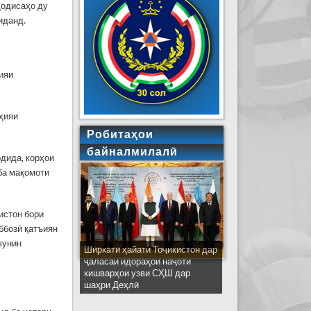
ҳодисаҳо ду
иданд.
ияи
ҳияи
Робитаҳои
байналмилалӣ
дида, корҳои
ба мақомоти
истон бори
ббозӣ қатъиян
чунин
Ширкати ҳайати Тоҷикистон дар
ҷаласаи идораҳои наҷоти
кишварҳои узви СҲШ дар
шаҳри Деҳлӣ