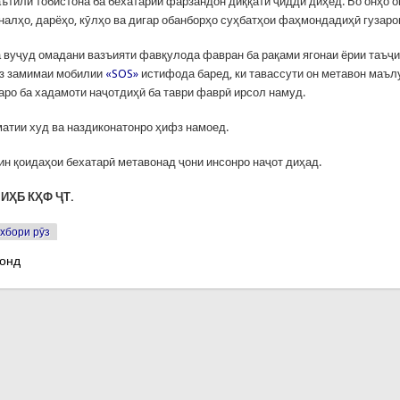
аътили тобистона ба бехатарии фарзандон диққати ҷиддӣ диҳед. Бо онҳо о
аналҳо, дарёҳо, кӯлҳо ва дигар обанборҳо суҳбатҳои фаҳмондадиҳӣ гузаро
а вуҷуд омадани вазъияти фавқулода фавран ба рақами ягонаи ёрии таъҷ
 аз замимаи мобилии
«SOS»
истифода баред, ки тавассути он метавон маъл
аро ба хадамоти наҷотдиҳӣ ба таври фаврӣ ирсол намуд.
матии худ ва наздиконатонро ҳифз намоед.
ин қоидаҳои бехатарӣ метавонад ҷони инсонро наҷот диҳад.
ИҲБ КҲФ ҶТ.
хбори рӯз
хонд