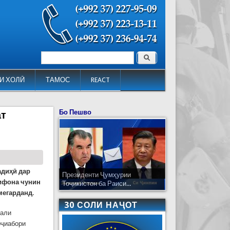
Поиск
Форма поиска
И ХОЛӢ
ТАМОС
REACT
Бо Пешво
ат
адиҳӣ дар
Президенти Ҷумҳурии
ифона чунин
Тоҷикистон ба Раиси...
мегарданд.
30 СОЛИ НАҶОТ
нали
оҷиабори