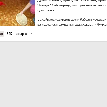
Душанбе хабар доданд, ки аз як хонаи дарба
Яккатут 10 об шорида, хонаҳои ҳамсоягонро 
гузоштааст.
Ба ҷойи ҳодиса имдодгарони Раёсати ҳолатҳо
ва мудофиаи граждании назди Ҳукумати Ҷумҳу
ар
о Ҳамсоя рафту оби шорида аз манзилаш дигаронро нороҳат на
1357 нафар хонд