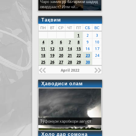
Чаро замин рӯ ба гармои шадид
овардааст? Илм чӣ...
Тақвим
ПН
ВТ
СР
ЧТ
ПТ
СБ
ВС
1
2
3
4
5
6
7
8
9
10
11
12
13
14
15
16
17
18
19
20
21
22
23
24
25
26
27
28
29
30
April 2022
Ҳаводиси олам
Тӯфонҳои харобкори август
Ҳоло дар сомона