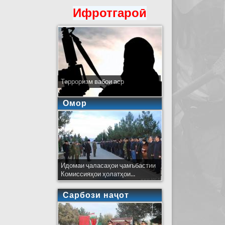
Ифротгароӣ
Терроризм вабои аср
Омор
Идомаи ҷаласаҳои ҷамъбастии
Комиссияҳои ҳолатҳои...
Сарбози наҷот