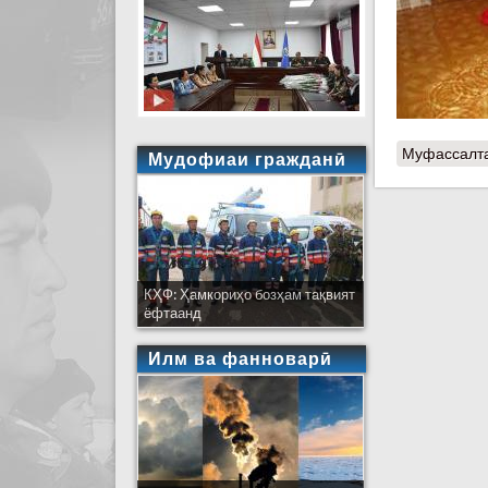
Муфассалт
Мудофиаи гражданӣ
КҲФ: Ҳамкориҳо бозҳам тақвият
ёфтаанд
Илм ва фанноварӣ