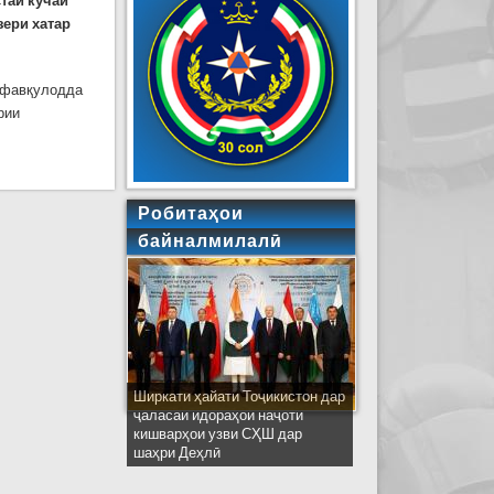
стаи кӯчаи
зери хатар
и фавқулодда
рии
муд
Робитаҳои
байналмилалӣ
Ширкати ҳайати Тоҷикистон дар
ҷаласаи идораҳои наҷоти
кишварҳои узви СҲШ дар
шаҳри Деҳлӣ