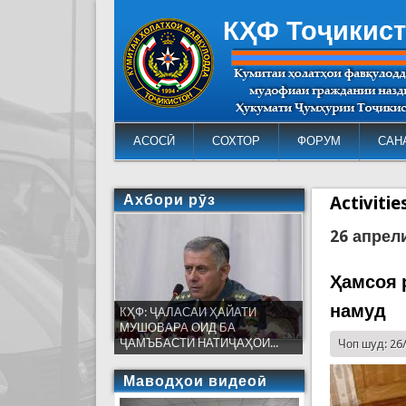
КҲФ Тоҷикис
АСОСӢ
СОХТОР
ФОРУМ
САН
Ахбори рӯз
Activiti
26 апрел
Ҳамсоя 
намуд
КҲФ: ҶАЛАСАИ ҲАЙАТИ
МУШОВАРА ОИД БА
ҶАМЪБАСТИ НАТИҶАҲОИ...
Чоп шуд: 26
Маводҳои видеоӣ