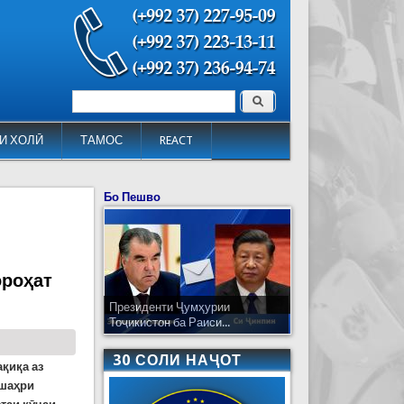
Поиск
Форма поиска
И ХОЛӢ
ТАМОС
REACT
Бо Пешво
ороҳат
Президенти Ҷумҳурии
Тоҷикистон ба Раиси...
30 СОЛИ НАҶОТ
ақиқа аз
 шаҳри