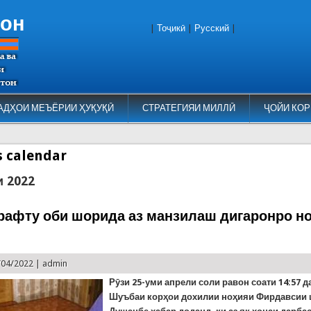
тон
|
Тоҷикӣ
|
Русский
|
АДҲОИ МЕЪЁРИИ ҲУҚУҚӢ
СТРАТЕГИЯИ МИЛЛӢ
ҶОЙИ КОР
es calendar
и 2022
рафту оби шорида аз манзилаш дигаронро н
/04/2022 |
admin
Рӯзи 25-уми апрели соли равон соати 14:57 д
Шуъбаи корҳои дохилии ноҳияи Фирдавсии