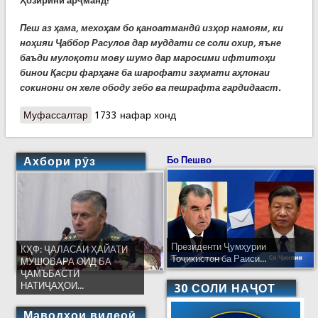
Ҳозирини арҷманд!
Пеш аз ҳама, мехоҳам бо қаноатмандӣ изҳор намоям, ки
ноҳияи Ҷаббор Расулов дар муддати се соли охир, яъне
баъди мулоқоти мову шумо дар маросими ифтитоҳи
бинои Қасри фарҳанг ба шарофати заҳмати аҳлонаи
сокинони он хеле ободу зебо ва пешрафта гардидааст.
Муфассалтар
о Суханронии Пешвои миллат дар мулоқот бо
1733 нафар хонд
роҳбарону фаъолони ноҳияи Ҷаббор Расулов
Ахбори рӯз
Бо Пешво
Президенти Ҷумҳурии
КҲФ: ҶАЛАСАИ ҲАЙАТИ
Тоҷикистон ба Раиси...
МУШОВАРА ОИД БА
ҶАМЪБАСТИ
НАТИҶАҲОИ...
30 СОЛИ НАҶОТ
Маводҳои видеоӣ