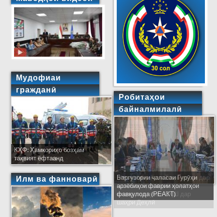
Мудофиаи
гражданӣ
Робитаҳои
байналмилалӣ
КҲФ: Ҳамкориҳо бозҳам
тақвият ёфтаанд
Баргузории ҷаласаи Гурӯҳи
Ширкати ҳайати Тоҷикистон дар
Илм ва фанноварӣ
арзёбиҳои фаврии ҳолатҳои
ҷаласаи идораҳои наҷоти
фавқулода (РЕАКТ)
кишварҳои узви СҲШ дар
шаҳри Деҳлӣ