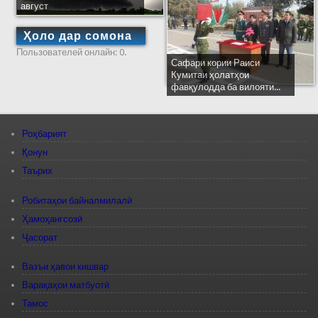
август
Ҳоло дар сомона
Пользователей онлайн: 0.
Сафари кории Раиси
Кумитаи ҳолатҳои
фавқулодда ба вилояти...
Роҳбарият
Қонун
Таърих
Робитаҳои байналмилалӣ
Ҳамоҳангсозӣ
Ҷасорат
Вазъи ҳавои кишвар
Варақаҳои матбуотӣ
Тамос