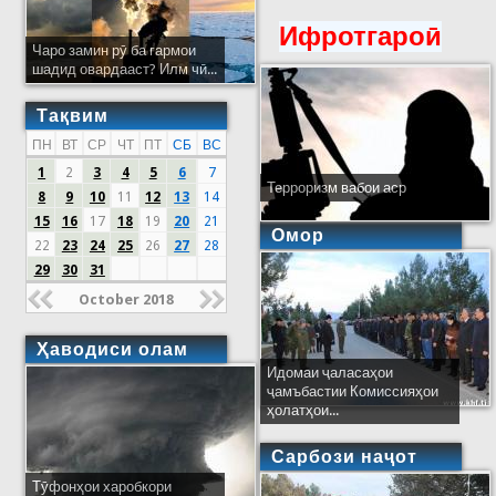
Ифротгароӣ
Чаро замин рӯ ба гармои
шадид овардааст? Илм чӣ...
Тақвим
ПН
ВТ
СР
ЧТ
ПТ
СБ
ВС
1
2
3
4
5
6
7
Терроризм вабои аср
8
9
10
11
12
13
14
15
16
17
18
19
20
21
Омор
22
23
24
25
26
27
28
29
30
31
October 2018
Ҳаводиси олам
Идомаи ҷаласаҳои
ҷамъбастии Комиссияҳои
ҳолатҳои...
Сарбози наҷот
Тӯфонҳои харобкори