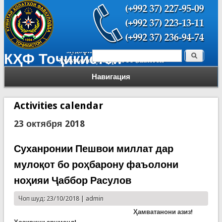
Поиск
КҲФ Тоҷикистон
Форма поиска
Навигация
Activities calendar
23 октября 2018
Суханронии Пешвои миллат дар
мулоқот бо роҳбарону фаъолони
ноҳияи Ҷаббор Расулов
Чоп шуд: 23/10/2018 |
admin
Ҳамватанони азиз!