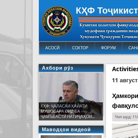
КҲФ Тоҷикис
АСОСӢ
СОХТОР
ФОРУМ
САН
Ахбори рӯз
Activiti
11 август
Ҳамкори
фавқул
КҲФ: ҶАЛАСАИ ҲАЙАТИ
МУШОВАРА ОИД БА
ҶАМЪБАСТИ НАТИҶАҲОИ...
Чоп шуд: 11
Маводҳои видеоӣ