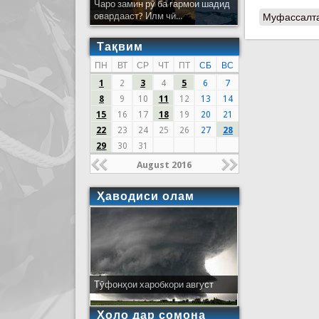
Чаро замин рӯ ба гармои шадид
овардааст? Илм чӣ...
Муфассалт
Тақвим
ПН
ВТ
СР
ЧТ
ПТ
СБ
ВС
1
2
3
4
5
6
7
8
9
10
11
12
13
14
15
16
17
18
19
20
21
22
23
24
25
26
27
28
29
30
31
August 2016
Ҳаводиси олам
Тӯфонҳои харобкори август
Ҳоло дар сомона