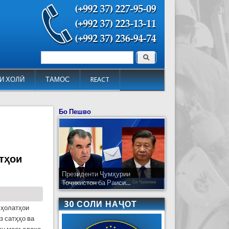
Поиск
Форма поиска
И ХОЛӢ
ТАМОС
REACT
Бо Пешво
тҳои
Президенти Ҷумҳурии
Тоҷикистон ба Раиси...
30 СОЛИ НАҶОТ
 ҳолатҳои
з сатҳҳо ва