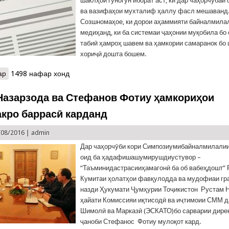
шаклҳои гуногун иборат аст, ки дар чаҳорчӯбаи
ва вазифаҳои мухталиф ҳаллу фасл мешаванд
Созшномаҳое, ки дорои аҳаммияти байналмила
медиҳанд, ки ба системаи ҷаҳонии муқобила бо
табиӣ ҳамроҳ шавем ва ҳамкории самаранок бо
хориҷӣ дошта бошем.
ар
о Ҳамкориҳои байналмилалӣ дар самти пешгирии ҳолатҳои фав
1498 нафар хонд
Назарзода ва Стефанов Фотиу ҳамкориҳои
кро баррасӣ карданд
/08/2016 |
admin
Дар чаҳорчӯби кори Симпозиумибайналмилали
оид ба ҳадафишашумирушдиустувор –
“Таъминидастрасииҳамагонӣ ба об вабеҳдошт” 
Кумитаи ҳолатҳои фавқулодда ва мудофиаи гр
назди Ҳукумати Ҷумҳурии Тоҷикистон Рустам 
ҳайати Комиссияи иқтисодӣ ва иҷтимоии СММ 
Шимолӣ ва Марказӣ (ЭСКАТО)бо сарварии дире
ҷаноби Стефанос Фотиу мулоқот кард.