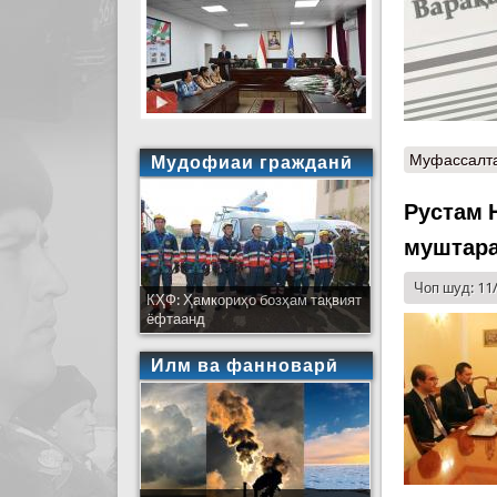
Муфассалт
Мудофиаи гражданӣ
Рустам 
муштара
Чоп шуд: 11
КҲФ: Ҳамкориҳо бозҳам тақвият
ёфтаанд
Илм ва фанноварӣ