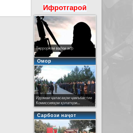
Ифротгароӣ
 баррасӣ карданд
Терроризм вабои аср
Омор
Идомаи ҷаласаҳои ҷамъбастии
Комиссияҳои ҳолатҳои...
Сарбози наҷот