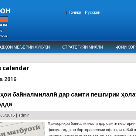
тон
|
Тоҷикӣ
|
Русский
|
АДҲОИ МЕЪЁРИИ ҲУҚУҚӢ
СТРАТЕГИЯИ МИЛЛӢ
ҶОЙИ КОР
es calendar
а 2016
ҳои байналмилалӣ дар самти пешгирии ҳола
одда
/08/2016 |
admin
Ҳамкориҳои байналмилалӣ дар самти пешгирии
фавқулодда ва бартарафсозии офатҳои табиӣ а