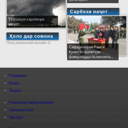
Сарбози наҷот
Тӯфонҳои харобкори
август
Ҳоло дар сомона
Пользователей онлайн: 0.
Сафари кории Раиси
Кумитаи ҳолатҳои
фавқулодда ба вилояти...
Роҳбарият
Қонун
Таърих
Робитаҳои байналмилалӣ
Ҳамоҳангсозӣ
Ҷасорат