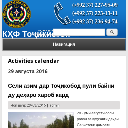
Поиск
КҲФ Тоҷикистон
Форма поиска
Навигация
Activities calendar
29 августа 2016
Сели азим дар Тоҷикобод пули байни
ду деҳаро хароб кард
Чоп шуд: 29/08/2016 |
admin
28 - уми августи соли
равон аз куҳсанги деҳаи
Себистони ҷамоати