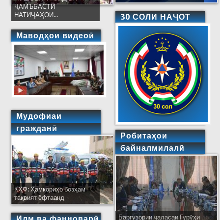
ҶАМЪБАСТИ
НАТИҶАҲОИ...
30 СОЛИ НАҶОТ
Маводҳои видеоӣ
Мудофиаи
гражданӣ
Робитаҳои
байналмилалӣ
КҲФ: Ҳамкориҳо бозҳам
тақвият ёфтаанд
Баргузории ҷаласаи Гурӯҳи
Ширкати ҳайати Тоҷикистон дар
Илм ва фанноварӣ