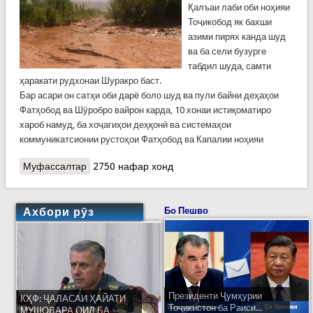
Қалъаи лаби оби ноҳияи
Тоҷикобод як бахши
азими пирях канда шуд
ва ба сели бузурге
табдил шуда, самти
ҳаракати рудхонаи Шуракро баст.
Бар асари он сатҳи оби дарё боло шуд ва пули байни деҳаҳои
Фатҳобод ва Шӯробро вайрон карда, 10 хонаи истиқоматиро
хароб намуд, ба хоҷагиҳои деҳқонӣ ва системаҳои
коммуникатсионии рустоҳои Фатҳобод ва Капалии ноҳияи
Муфассалтар
о Сели азим дар Тоҷикобод пули байни ду
2750 нафар хонд
деҳаро хароб кард
Ахбори рӯз
Бо Пешво
Президенти Ҷумҳурии
КҲФ: ҶАЛАСАИ ҲАЙАТИ
Тоҷикистон ба Раиси...
МУШОВАРА ОИД БА