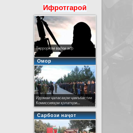
Ифротгароӣ
Терроризм вабои аср
Омор
Идомаи ҷаласаҳои ҷамъбастии
Комиссияҳои ҳолатҳои...
Сарбози наҷот