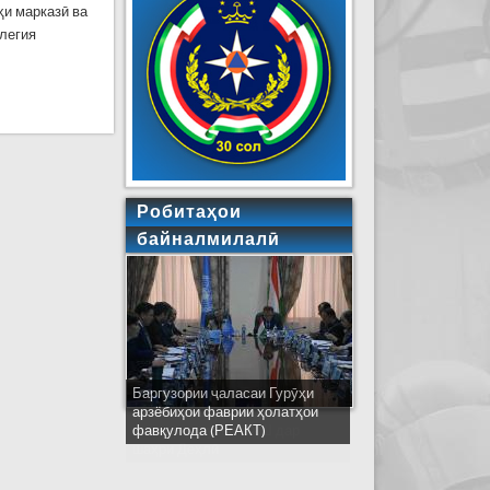
ҳи марказӣ ва
ллегия
Робитаҳои
байналмилалӣ
Баргузории ҷаласаи Гурӯҳи
Ширкати ҳайати Тоҷикистон дар
арзёбиҳои фаврии ҳолатҳои
ҷаласаи идораҳои наҷоти
фавқулода (РЕАКТ)
кишварҳои узви СҲШ дар
шаҳри Деҳлӣ