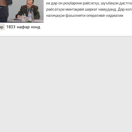
ки дар он роҳбарони раёсатҳо, шуъбаҳои дастго
раёсатҳои минтақавӣ ширкат намуданд. Дар ко
натиҷаҳои фаъолияти оперативӣ-хидматии
ар
о КҲФ фаъолияти нимсолаи худро ҷамъбаст намуд
1833 нафар хонд