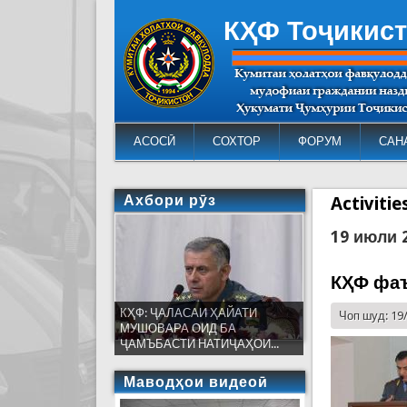
КҲФ Тоҷикис
АСОСӢ
СОХТОР
ФОРУМ
САН
Ахбори рӯз
Activiti
19 июли 
КҲФ фаъ
КҲФ: ҶАЛАСАИ ҲАЙАТИ
Чоп шуд: 19
МУШОВАРА ОИД БА
ҶАМЪБАСТИ НАТИҶАҲОИ...
Маводҳои видеоӣ