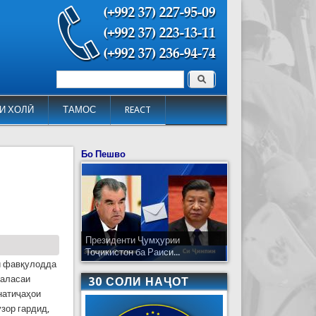
Поиск
Форма поиска
И ХОЛӢ
ТАМОС
REACT
Бо Пешво
Президенти Ҷумҳурии
Тоҷикистон ба Раиси...
ои фавқулодда
ҷаласаи
30 СОЛИ НАҶОТ
натиҷаҳои
зор гардид,