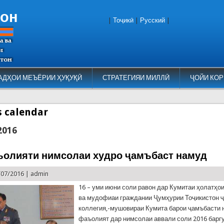
тон
|
Тоҷикӣ
|
Русский
|
АДҲОИ МЕЪЁРИИ ҲУҚУҚӢ
СТРАТЕГИЯИ МИЛЛӢ
ҶОЙИ КОР
es calendar
2016
олияти нимсолаи худро ҷамъбаст намуд
/07/2016 |
admin
16 – уми июни соли равон дар Кумитаи ҳолатҳ
ва мудофиаи граждании Ҷумҳурии Тоҷикистон 
коллегия,-мушовираи Кумита барои ҷамъбасти 
фаъолият дар нимсолаи аввали соли 2016 баргу