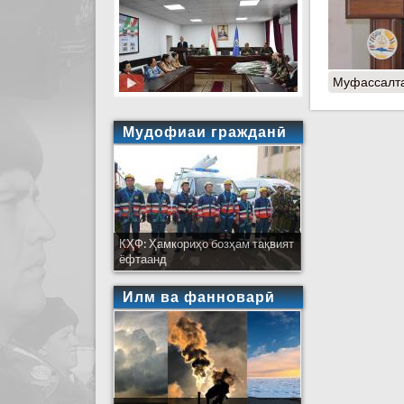
Муфассалт
Мудофиаи гражданӣ
КҲФ: Ҳамкориҳо бозҳам тақвият
ёфтаанд
Илм ва фанноварӣ