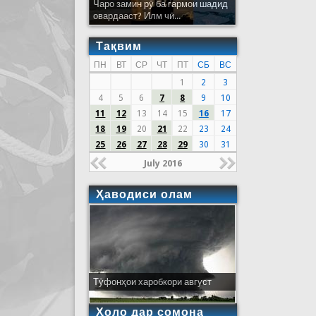
Чаро замин рӯ ба гармои шадид
овардааст? Илм чӣ...
Тақвим
ПН
ВТ
СР
ЧТ
ПТ
СБ
ВС
1
2
3
4
5
6
7
8
9
10
11
12
13
14
15
16
17
18
19
20
21
22
23
24
25
26
27
28
29
30
31
July 2016
Ҳаводиси олам
Тӯфонҳои харобкори август
Ҳоло дар сомона