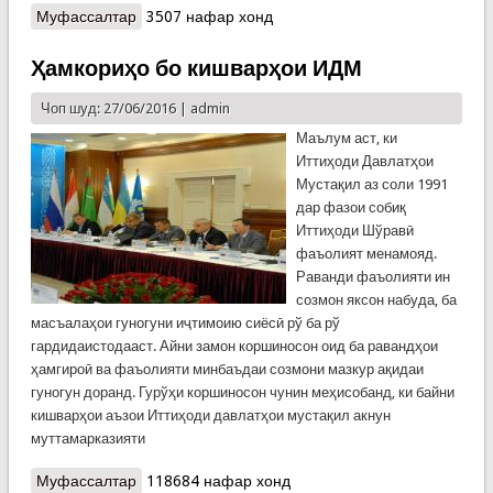
Муфассалтар
о Шўрои Вазирони Ҷумҳурии Тоҷикистон
3507 нафар хонд
Ҳамкориҳо бо кишварҳои ИДМ
Чоп шуд: 27/06/2016 |
admin
Маълум аст, ки
Иттиҳоди Давлатҳои
Мустақил аз соли 1991
дар фазои собиқ
Иттиҳоди Шўравӣ
фаъолият менамояд.
Раванди фаъолияти ин
созмон яксон набуда, ба
масъалаҳои гуногуни иҷтимоию сиёсӣ рў ба рў
гардидаистодааст. Айни замон коршиносон оид ба равандҳои
ҳамгироӣ ва фаъолияти минбаъдаи созмони мазкур ақидаи
гуногун доранд. Гурўҳи коршиносон чунин меҳисобанд, ки байни
кишварҳои аъзои Иттиҳоди давлатҳои мустақил акнун
муттамарказияти
Муфассалтар
о Ҳамкориҳо бо кишварҳои ИДМ
118684 нафар хонд