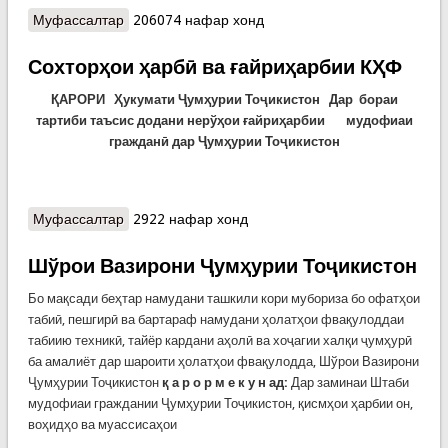
Муфассалтар
о Қонунгузорӣ
206074 нафар хонд
Сохторҳои ҳарбӣ ва ғайриҳарбии КҲФ
ҚАРОРИ
Ҳукумати Ҷумҳурии Тоҷикистон
Дар бораи
тартиби таъсис додани нерўҳои ғайриҳарбии
мудофиаи
гражданӣ дар Ҷумҳурии Тоҷикистон
Муфассалтар
о Сохторҳои ҳарбӣ ва ғайриҳарбии КҲФ
2922 нафар хонд
Шўрои Вазирони Ҷумҳурии Тоҷикистон
Бо мақсади беҳтар намудани ташкили кори мубориза бо офатҳои
табиӣ, пешгирӣ ва бартараф намудани ҳолатҳои фвақулоддаи
табиию техникӣ, тайёр кардани аҳолӣ ва хоҷагии халқи ҷумҳурӣ
ба амалиёт дар шароити ҳолатҳои фвақулодда, Шўрои Вазирони
Ҷумҳурии Тоҷикистон
қ а р о р м е к у н ад:
Дар заминаи Штаби
мудофиаи граждании Ҷумҳурии Тоҷикистон, қисмҳои ҳарбии он,
воҳидҳо ва муассисаҳои