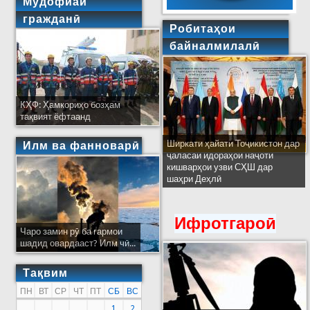
Мудофиаи
гражданӣ
Робитаҳои
байналмилалӣ
КҲФ: Ҳамкориҳо бозҳам
тақвият ёфтаанд
Ширкати ҳайати Тоҷикистон дар
Илм ва фанноварӣ
ҷаласаи идораҳои наҷоти
кишварҳои узви СҲШ дар
шаҳри Деҳлӣ
Ифротгароӣ
Чаро замин рӯ ба гармои
шадид овардааст? Илм чӣ...
Тақвим
ПН
ВТ
СР
ЧТ
ПТ
СБ
ВС
1
2