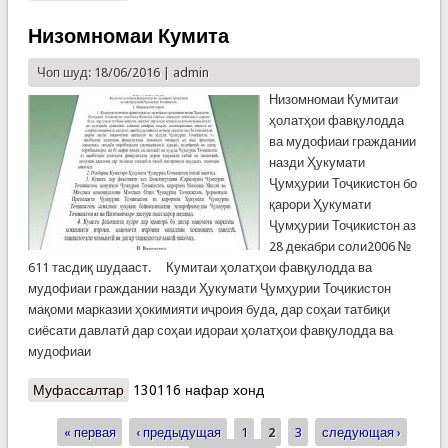
Низомномаи Кумита
Чоп шуд: 18/06/2016 |
admin
Низомномаи Кумитаи
ҳолатҳои фавқулодда
ва мудофиаи граждании
назди Ҳукумати
Ҷумҳурии Тоҷикистон бо
қарори Ҳукумати
Ҷумҳурии Тоҷикистон аз
28 декабри соли2006 №
611 тасдиқ шудааст. Кумитаи ҳолатҳои фавқулодда ва
мудофиаи граждании назди Ҳукумати Ҷумҳурии Тоҷикистон
мақоми марказии ҳокимияти иҷроия буда, дар соҳаи татбиқи
сиёсати давлатӣ дар соҳаи идораи ҳолатҳои фавқулодда ва
мудофиаи
Муфассалтар
о Низомномаи Кумита
130116 нафар хонд
« первая
‹ предыдущая
1
2
3
следующая ›
Страницы