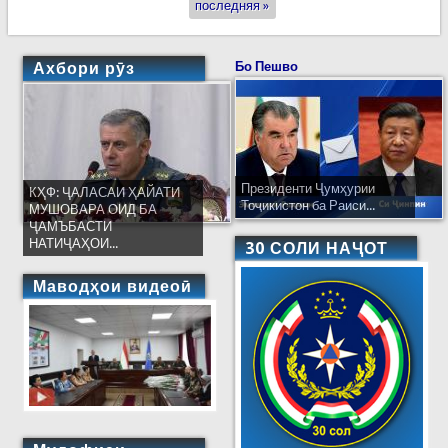
последняя »
Ахбори рӯз
Бо Пешво
Президенти Ҷумҳурии
КҲФ: ҶАЛАСАИ ҲАЙАТИ
Тоҷикистон ба Раиси...
МУШОВАРА ОИД БА
ҶАМЪБАСТИ
НАТИҶАҲОИ...
30 СОЛИ НАҶОТ
Маводҳои видеоӣ