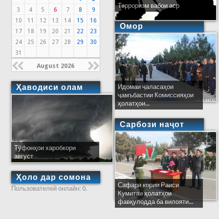
Терроризм вабои аср
3
4
5
6
7
8
9
10
11
12
13
14
15
16
Омор
17
18
19
20
21
22
23
24
25
26
27
28
29
30
31
August 2026
Ҳаводиси олам
Идомаи ҷаласаҳои
ҷамъбастии Комиссияҳои
ҳолатҳои...
Сарбози наҷот
Тӯфонҳои харобкори
август
Ҳоло дар сомона
Сафари кории Раиси
Пользователей онлайн: 0.
Кумитаи ҳолатҳои
фавқулодда ба вилояти...