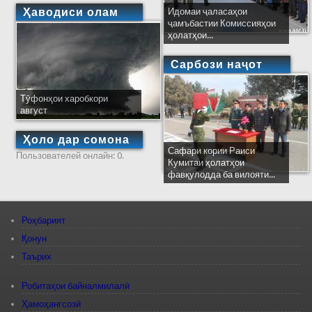
Ҳаводиси олам
Идомаи ҷаласаҳои
ҷамъбастии Комиссияҳои
ҳолатҳои...
Сарбози наҷот
Тӯфонҳои харобкори
август
Ҳоло дар сомона
Сафари кории Раиси
Пользователей онлайн: 0.
Кумитаи ҳолатҳои
фавқулодда ба вилояти...
Роҳбарият
Қонун
Таърих
Робитаҳои байналмилалӣ
Ҳамоҳангсозӣ