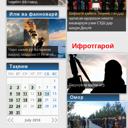
тақвият ёфтаанд
Ширкати ҳайати Тоҷикистон дар
Илм ва фанноварӣ
ҷаласаи идораҳои наҷоти
кишварҳои узви СҲШ дар
шаҳри Деҳлӣ
Ифротгароӣ
Чаро замин рӯ ба гармои
шадид овардааст? Илм чӣ...
Тақвим
ПН
ВТ
СР
ЧТ
ПТ
СБ
ВС
1
Терроризм вабои аср
2
3
4
5
6
7
8
9
10
11
12
13
14
15
Омор
16
17
18
19
20
21
22
23
24
25
26
27
28
29
30
31
July 2018