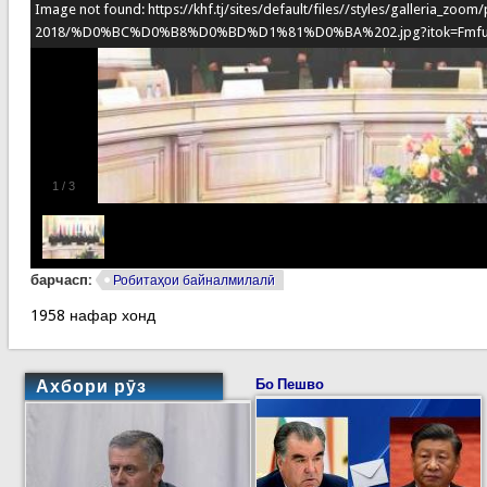
Image not found: https://khf.tj/sites/default/files//styles/galleria_zoo
2018/%D0%BC%D0%B8%D0%BD%D1%81%D0%BA%202.jpg?itok=Fmf
1
/
3
барчасп:
Робитаҳои байналмилалӣ
1958 нафар хонд
Ахбори рӯз
Бо Пешво