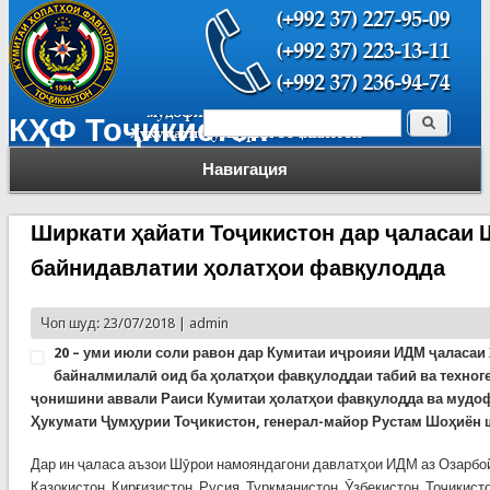
Поиск
КҲФ Тоҷикистон
Форма поиска
Навигация
Ширкати ҳайати Тоҷикистон дар ҷаласаи
байнидавлатии ҳолатҳои фавқулодда
Чоп шуд: 23/07/2018 |
admin
20 – уми июли соли равон дар Кумитаи иҷроияи ИДМ ҷаласаи
байналмилалӣ оид ба ҳолатҳои фавқулоддаи табиӣ ва техноге
ҷонишини аввали Раиси Кумитаи ҳолатҳои фавқулодда ва мудо
Ҳукумати Ҷумҳурии Тоҷикистон, генерал-майор Рустам Шоҳиён 
Дар ин ҷаласа аъзои Шӯрои намояндагони давлатҳои ИДМ аз Озарбой
Қазоқистон, Қирғизистон, Русия, Туркманистон, Ӯзбекистон, Тоҷикис