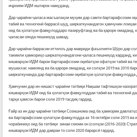
иҷроияи ИДМ иштирок намуданд.
Дар ҷараёни ҷаласа масъалаҳои муҳим дар самти бартарафсозии оқ
табиӣ ва техногенӣ баррасӣ шуд, ширкаткунандагон ҳамчунин лоиҳаи
оид ба ҳолатҳои фавқулоддаро пазируфтанд ва ба қароре омаданд, ки
ҷаласаи оянда пешниҳод шавад.
Дар ҷараёни баррасии иттилоъ дар мавриди фаъолияти Шӯро дар сол
такмили ҳамкориҳо ширкаткунандагони ҷаласа пешниҳод карданд, ки
кишварҳои ИДМ барои бартарафсозии оқибатҳои офатҳои табиӣ ва те
мушаххас намоянд ва ба қароре омаданд, ки солҳои 2019 ва 2010 б
ширкаткунанда дар бартарафсозии оқибатҳои ҳолатҳои фавқулодда 
Ҳамчунин дар ин нишаст ҷараёни татбиқи Нақшаи тафтишҳои назорат
кишварҳои ИДМ оид ба ҳолатҳои фавқулоддаи табиӣ ва техногенӣ да
тарҳи ҳамсон барои соли 2019 тасдиқ гардид.
Ғайр аз ин дар ҷараёни татбиқи Созишнома оид ба ҳамкории давлатҳ
ва бартарафсозии ҳолатҳои фавқулодда аз 16 октябри соли 2015 ва 
чорабиниҳо оид ба татбиқи зинаи сеюми он (солҳои (2016-2020) Стра
кишварҳои ИДМ дар давраи то соли 2020 барарсӣ гардид.