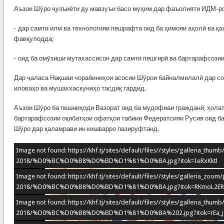
Аъзои Шӯро ҷузъиёти ду мавзуъи басо муҳим дар фаъолияти ИДМ-ро
- дар самти илм ва технологияи пешрафта оид ба ҳимояи аҳолӣ ва қ
фавқулодда;
- оид ба омӯзиши мутахассисон дар самти пешгирӣ ва бартарафсози
Дар ҷаласа Нақшаи чорабиниҳои асосии Шӯрои байналмилалӣ дар со
иловаҳо ва мушаххаскуниҳо тасдиқ гардид.
Аъзои Шӯро ба пешниҳоди Вазорат оид ба мудофиаи гражданӣ, ҳола
бартарафсозии оқибатҳои офатҳои табиии Федератсияи Русия оид ба
Шӯро дар қаламрави ин кишварро пазируфтанд.
Image not found: https://khf.tj/sites/default/files//styles/galleria_thu
2018/%D0%BC%D0%B8%D0%BD%D1%81%D0%BA.jpg?itok=IeRxKktl
Image not found: https://khf.tj/sites/default/files//styles/galleria_zoo
2018/%D0%BC%D0%B8%D0%BD%D1%81%D0%BA.jpg?itok=RKmoL2ER
Image not found: https://khf.tj/sites/default/files//styles/galleria_thu
2018/%D0%BC%D0%B8%D0%BD%D1%81%D0%BA%202.jpg?itok=rEa_j