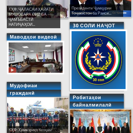
Президенти Ҷумҳурии
КҲФ: ҶАЛАСАИ ҲАЙАТИ
Тоҷикистон ба Раиси...
МУШОВАРА ОИД БА
ҶАМЪБАСТИ
НАТИҶАҲОИ...
30 СОЛИ НАҶОТ
Маводҳои видеоӣ
Мудофиаи
гражданӣ
Робитаҳои
байналмилалӣ
КҲФ: Ҳамкориҳо бозҳам