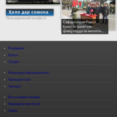
август
Ҳоло дар сомона
Пользователей онлайн: 0.
Сафари кории Раиси
Кумитаи ҳолатҳои
фавқулодда ба вилояти...
Роҳбарият
Қонун
Таърих
Робитаҳои байналмилалӣ
Ҳамоҳангсозӣ
Ҷасорат
Вазъи ҳавои кишвар
Варақаҳои матбуотӣ
Тамос