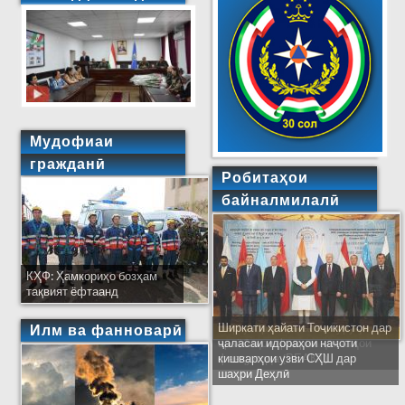
Мудофиаи
гражданӣ
Робитаҳои
байналмилалӣ
КҲФ: Ҳамкориҳо бозҳам
тақвият ёфтаанд
Ширкати ҳайати Тоҷикистон дар
Илм ва фанноварӣ
ҷаласаи идораҳои наҷоти
кишварҳои узви СҲШ дар
шаҳри Деҳлӣ