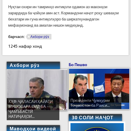
Нуқтаи охири ин тамринҳо интиқоли одамон аз маконҳои
зарардида ба ҷойҳои амн аст. Кормандони наҷот роҳу шеваҳои
бехатари ин гуна интиқолҳоро ба ширкаткунандагон
мефаҳмонанд ва амалан нишон медиҳанд.
барчасп:
Ахбори рӯз
1245 нафар хонд
Ахбори рӯз
Бо Пешво
Президенти Ҷумҳурии
КҲФ: ҶАЛАСАИ ҲАЙАТИ
Тоҷикистон ба Раиси...
МУШОВАРА ОИД БА
ҶАМЪБАСТИ
НАТИҶАҲОИ...
30 СОЛИ НАҶОТ
Маводҳои видеоӣ