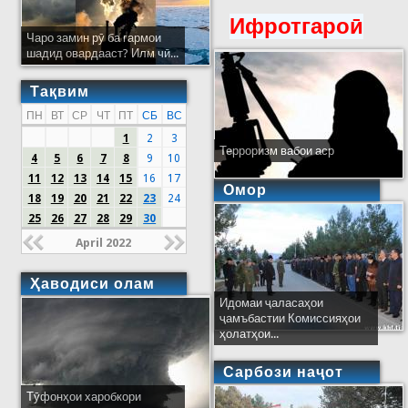
Ифротгароӣ
Чаро замин рӯ ба гармои
шадид овардааст? Илм чӣ...
Тақвим
ПН
ВТ
СР
ЧТ
ПТ
СБ
ВС
1
2
3
Терроризм вабои аср
4
5
6
7
8
9
10
11
12
13
14
15
16
17
Омор
18
19
20
21
22
23
24
25
26
27
28
29
30
April 2022
Ҳаводиси олам
Идомаи ҷаласаҳои
ҷамъбастии Комиссияҳои
ҳолатҳои...
Сарбози наҷот
Тӯфонҳои харобкори