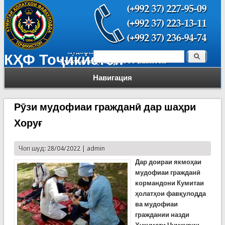
Поиск
КҲФ Тоҷикистон
Форма поиска
Навигация
Рӯзи мудофиаи гражданӣ дар шаҳри
Хоруғ
Чоп шуд: 28/04/2022 |
admin
Дар доираи якмоҳаи
мудофиаи гражданӣ
кормандони Кумитаи
ҳолатҳои фавқулодда
ва мудофиаи
граждании назди