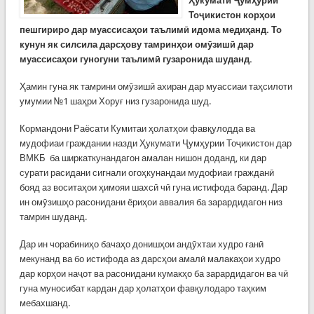
Ҳукумати Ҷумҳурии
Тоҷикистон корҳои
пешгириро дар муассисаҳои таълимӣ идома меди
ҳ
анд. То
кунун як силсила дарс
ҳ
ову тамрин
ҳ
ои ом
ӯзишӣ
дар
муассиса
ҳ
ои гуногуни таълим
ӣ
гузаронида шуданд.
Ҳамин гуна як тамрини омӯзишӣ ахиран дар муассиаи таҳсилоти
умумии №1 шаҳри Хоруғ низ гузаронида шуд.
Кормандони Раёсати Кумитаи ҳолатҳои фавқулодда ва
мудофиаи граждании назди Ҳукумати Ҷумҳурии Тоҷикистон дар
ВМКБ ба ширкаткунандагон амалан нишон доданд, ки дар
сурати расидани сигнали огоҳкунандаи мудофиаи гражданӣ
бояд аз воситаҳои ҳимояи шахсӣ чӣ гуна истифода баранд. Дар
ин омӯзишҳо расонидани ёриҳои аввалия ба зарардидагон низ
тамрин шуданд.
Дар ин чорабиниҳо бачаҳо донишҳои андӯхтаи худро ғанӣ
мекунанд ва бо истифода аз дарсҳои амалӣ малакаҳои худро
дар корҳои наҷот ва расонидани кумакҳо ба зарардидагон ва чӣ
гуна муносибат кардан дар ҳолатҳои фавқулодаро таҳким
мебахшанд.