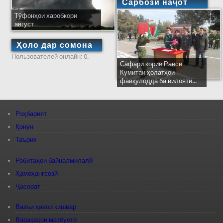
Сарбози наҷот
Тӯфонҳои харобкори
август
Ҳоло дар сомона
Пользователей онлайн: 0.
Сафари кории Раиси
Кумитаи ҳолатҳои
фавқулодда ба вилояти...
Роҳбарият
Қонун
Таърих
Робитаҳои байналмилалӣ
Ҳамоҳангсозӣ
Ҷасорат
Вазъи ҳавои кишвар
Варақаҳои матбуотӣ