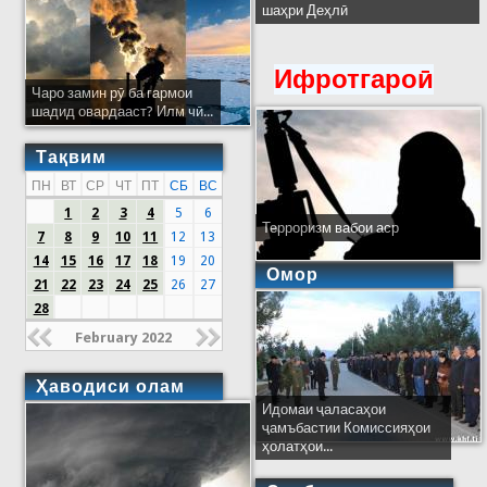
шаҳри Деҳлӣ
Ифротгароӣ
Чаро замин рӯ ба гармои
шадид овардааст? Илм чӣ...
Тақвим
ПН
ВТ
СР
ЧТ
ПТ
СБ
ВС
1
2
3
4
5
6
Терроризм вабои аср
7
8
9
10
11
12
13
14
15
16
17
18
19
20
Омор
21
22
23
24
25
26
27
28
February 2022
Ҳаводиси олам
Идомаи ҷаласаҳои
ҷамъбастии Комиссияҳои
ҳолатҳои...