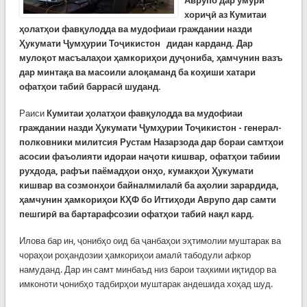
Аврупо дар умури
хориҷӣ аз Кумитаи
ҳолатҳои фавқулодда ва мудофиаи граждании назди
Ҳукумати Ҷумҳурии Тоҷикистон дидан карданд.
Дар
мулоқот масъалаҳои ҳамкориҳои дуҷониба, ҳамчунин вазъ
дар минтақа ва масоили алоқаманд ба коҳиши хатари
офатҳои табиӣ баррасӣ шуданд.
Раиси
Кумитаи ҳолатҳои фавқулодда ва мудофиаи
граждании назди Ҳукумати Ҷумҳурии Тоҷикистон - генерал-
полковники милитсия Рустам Назарзода дар бораи самтҳои
асосии фаъолияти идораи наҷоти кишвар, офатҳои табиии
рухдода, рафъи паёмадҳои онҳо, кумакҳои Ҳукумати
кишвар ва созмонҳои байналмилалӣ ба аҳолии зарардида,
ҳамчунин ҳамкориҳои КҲФ бо Иттиҳоди Аврупо дар самти
пешгирӣ ва бартарафсозии офатҳои табиӣ нақл кард.
Илова бар ин, ҷонибҳо оид ба ҷанбаҳои эҳтимолии муштарак ва
чораҳои роҳандозии ҳамкориҳои амалӣ табодули афкор
намуданд. Дар ин самт минбаъд низ барои таҳкими иқтидор ва
имконоти ҷонибҳо тадбирҳои муштарак андешида хоҳад шуд.