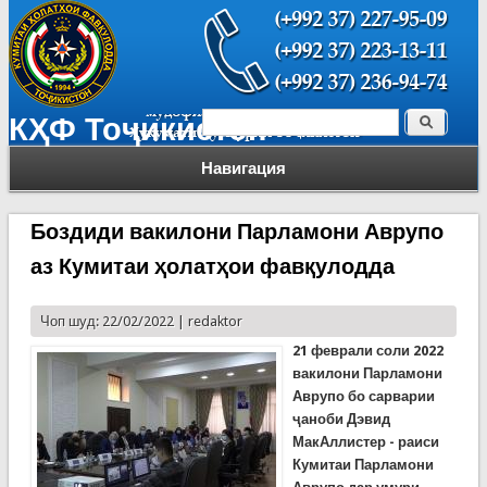
Поиск
КҲФ Тоҷикистон
Форма поиска
Навигация
Боздиди вакилони Парламони Аврупо
аз Кумитаи ҳолатҳои фавқулодда
Чоп шуд: 22/02/2022 |
redaktor
21 феврал
и соли
2022
вакилони Парламони
Аврупо бо сарварии
ҷаноби Дэвид
МакАллистер - раиси
Кумитаи Парламони