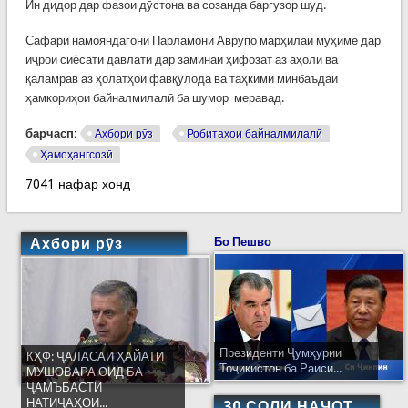
Ин дидор дар фазои дӯстона ва созанда баргузор шуд.
Сафари намояндагони Парламони Аврупо марҳилаи муҳиме дар
иҷрои сиёсати давлатӣ дар заминаи ҳифозат аз аҳолӣ ва
қаламрав аз ҳолатҳои фавқулода ва таҳкими минбаъдаи
ҳамкориҳои байналмилалӣ ба шумор меравад.
барчасп:
Ахбори рӯз
Робитаҳои байналмилалӣ
Ҳамоҳангсозӣ
7041 нафар хонд
Ахбори рӯз
Бо Пешво
Президенти Ҷумҳурии
КҲФ: ҶАЛАСАИ ҲАЙАТИ
Тоҷикистон ба Раиси...
МУШОВАРА ОИД БА
ҶАМЪБАСТИ
НАТИҶАҲОИ...
30 СОЛИ НАҶОТ