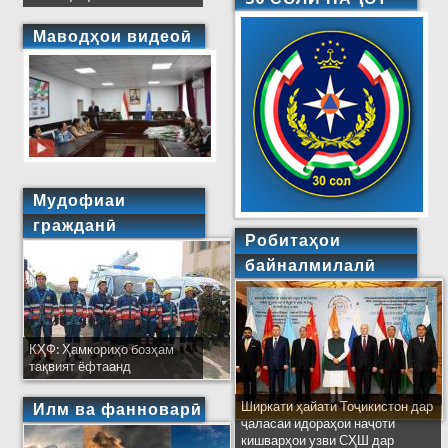
Маводҳои видеоӣ
Мудофиаи
гражданӣ
Робитаҳои
байналмилалӣ
КҲФ: Ҳамкориҳо бозҳам
тақвият ёфтаанд
Ширкати ҳайати Тоҷикистон дар
Илм ва фанноварӣ
ҷаласаи идораҳои наҷоти
кишварҳои узви СҲШ дар