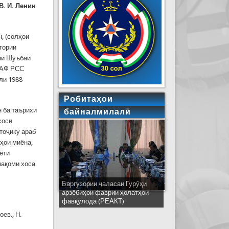
В. И. Ленин
, (солҳои
гории
мии Шуъбаи
 АФ РСС
ли 1988
Робитаҳои
 ба таърихи
байналмилалӣ
соси
тоҷику араб
ҳои миёна,
ёти
мақоми хоса
Баргузории ҷаласаи Гурӯҳи
Ширкати ҳайати Тоҷикистон дар
арзёбиҳои фаврии ҳолатҳои
ҷаласаи идораҳои наҷоти
фавқулода (РЕАКТ)
кишварҳои узви СҲШ дар
шаҳри Деҳлӣ
ев., Н.