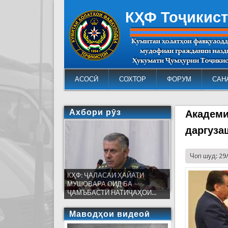
КҲФ Тоҷикис
АСОСӢ
СОХТОР
ФОРУМ
САН
Ахбори рӯз
Академи
даргуза
Чоп шуд: 29
КҲФ: ҶАЛАСАИ ҲАЙАТИ
МУШОВАРА ОИД БА
ҶАМЪБАСТИ НАТИҶАҲОИ...
Маводҳои видеоӣ