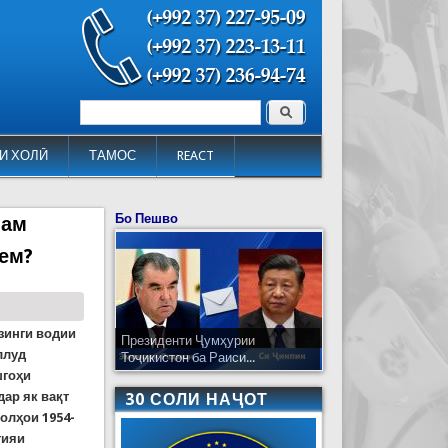
Поиск
Форма поиска
И ХОЛӢ
ТАМОС
REACT
Бо Пешво
лам
нем?
зинги водии
Президенти Ҷумҳурии
ллуд
Тоҷикистон ба Раиси...
шгоҳи
дар як вақт
30 СОЛИ НАҶОТ
олҳои 1954-
гияи