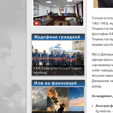
Солҳои (солҳ
1962-1965), 
Тоҷикистон б
фалсафаи АФ 
Мудофиаи гражданӣ
Тоҷикистон бу
мудири шуъба
Мўсо Диноршо
афкори фалса
сарчашмаҳо м
КҲФ: Ҳамкориҳо бозҳам тақвият
собит намуда
ёфтаанд
инчунин намо
Диноршоев та
Илм ва фанноварӣ
дорад.
Аз академик 
Асосҳои ф
Қулматов. 