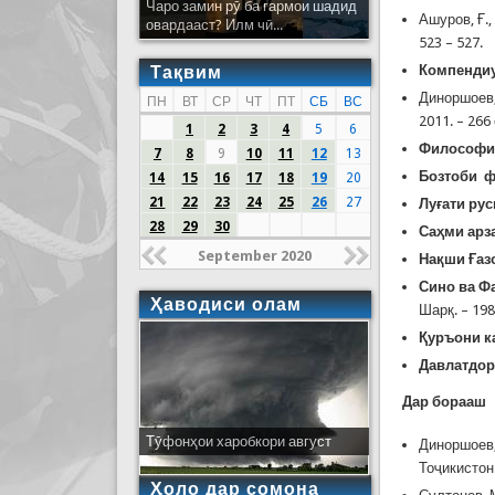
Чаро замин рӯ ба гармои шадид
Ашуров, Ғ.
овардааст? Илм чӣ...
523 – 527.
Тақвим
Компенди
Диноршоев,
ПН
ВТ
СР
ЧТ
ПТ
СБ
ВС
2011. – 266 
1
2
3
4
5
6
Философи
7
8
9
10
11
12
13
Бозтоби ф
14
15
16
17
18
19
20
21
22
23
24
25
26
27
Луғати ру
28
29
30
Саҳми арз
September 2020
Нақши Ғаз
Сино ва Ф
Ҳаводиси олам
Шарқ. – 198
Қуръони к
Давлатдори
Дар борааш
Тӯфонҳои харобкори август
Диноршоев
Тоҷикистон 
Ҳоло дар сомона