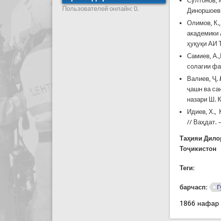
Султонов, 
Пользователей онлайн: 0.
Диноршоев /
Олимов, К.
академики 
ҳуқуқи АИ Т
Самиев, А.
солагии фа
Валиев, Ҷ.
ҷашн ва са
назари Ш. К
Идиев, Х., 
// Ваҳдат. 
Таҳияи Дило
Тоҷикистон
Теги:
барчасп:
Г
1866 нафар