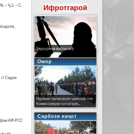
 – Ҷ.2. – С.
Ифротгароӣ
izaprint,
Терроризм вабои аср
Омор
.
 // Садои
Идомаи ҷаласаҳои ҷамъбастии
Комиссияҳои ҳолатҳои...
Сарбози наҷот
сафаи АФ РСС