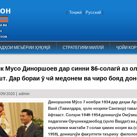
тон
|
Тоҷикӣ
|
Русский
|
АДҲОИ МЕЪЁРИИ ҲУҚУҚӢ
СТРАТЕГИЯИ МИЛЛӢ
ҶОЙИ КОР
к Мусо Диноршоев дар синни 86-солагӣ аз о
шт. Дар бораи ӯ чӣ медонем ва чиро бояд до
/09/2020 |
admin
Диноршоев Мўсо 7 ноябри 1934 дар деҳаи Ар
Вахё (Тавилдара, ҳоло ноҳияи Сангвор) тава
ёфтааст.
Солҳои 1949-1954 донишҷўи Омўзи
педагогии Орҷонкидзеобод (ҳоло Ваҳдат) ва 
муаллими мактаби 7 солаи ҳамин ноҳия ва (с
1959), донишҷўи факултети таъриху филоло