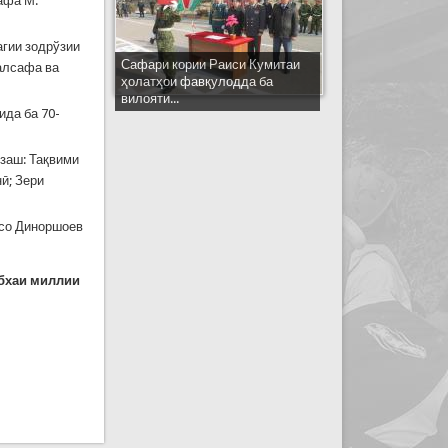
афа М.
лагии зодрўзии
Сафари кории Раиси Кумитаи
алсафа ва
ҳолатҳои фавқулодда ба
вилояти...
ида ба 70-
ўзаш: Тақвими
ӣ; Зери
ўсо Диноршоев
бхаи миллии