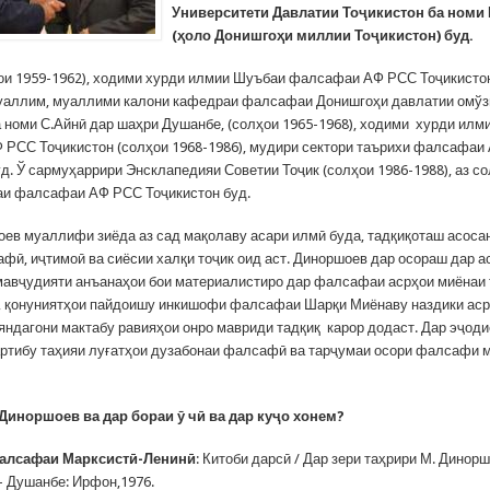
Университети Давлатии Тоҷикистон ба номи 
(ҳоло Донишгоҳи миллии Тоҷикистон) буд.
ои 1959-1962), ходими хурди илмии Шуъбаи фалсафаи АФ РСС Тоҷикистон
муаллим, муаллими калони кафедраи фалсафаи Донишгоҳи давлатии омўз
а номи С.Айнӣ дар шаҳри Душанбе, (солҳои 1965-1968), ходими хурди ил
РСС Тоҷикистон (солҳои 1968-1986), мудири сектори таърихи фалсафаи
д. Ў сармуҳаррири Энсклапедияи Советии Тоҷик (солҳои 1986-1988), аз со
и фалсафаи АФ РСС Тоҷикистон буд.
ев муаллифи зиёда аз сад мақолаву асари илмӣ буда, тадқиқоташ асосан
фӣ, иҷтимоӣ ва сиёсии халқи тоҷик оид аст. Диноршоев дар осораш дар а
авҷудияти анъанаҳои бои материалистиро дар фалсафаи асрҳои миёнаи 
, қонуниятҳои пайдоишу инкишофи фалсафаи Шарқи Миёнаву наздики аср
яндагони мактабу равияҳои онро мавриди тадқиқ карор додаст. Дар эҷоди
ртибу таҳияи луғатҳои дузабонаи фалсафӣ ва тарҷумаи осори фалсафи 
Диноршоев ва дар бораи ӯ чӣ ва дар куҷо хонем?
алсафаи Марксистӣ-Ленинӣ
: Китоби дарсӣ / Дар зери таҳрири М. Диноршо
– Душанбе: Ирфон,1976.