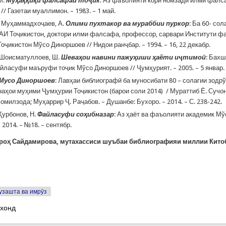
М.
Муҳаққиқи фалсафаи тоҷик
: Аз фаъолияти кори номзади илми фалс
/ Газетаи муаллимон. – 1983. – 1 май.
, Муҳаммадхоҷаев, А.
Олими пухтакор ва мураббии пуркор
: Ба 60- со
АИ Тоҷикистон, доктори илми фалсафа, профессор, сарвари Институти ф
оҷикистон Мўсо Диноршоев // Нидои ранҷбар. – 1994. – 16, 22 декабр.
,Шоисматуллоев, Ш.
Шеваҳои навини пажуҳиши ҳаёти иҷтимоӣ
: Бахш
йласуфи маъруфи тоҷик Мўсо Диноршоев // Ҷумҳурият. – 2005. – 5 январ.
Мусо Диноршоев
: Лавҳаи библиографӣ ба муносибати 80 – солагии зодр
наҳои муҳими Ҷумҳурии Тоҷикистон (барои соли 2014) / Мураттиб Ё. Сучон
омилзода; Муҳаррир Ҷ. Раҷабов. – Душанбе: Бухоро. – 2014. – С. 238-242.
Қурбонов, Н.
Файласуфи соҳибназар
: Аз ҳаёт ва фаъолияти академик М
– 2014. – №18. – сентябр.
роҳ Сайдамирова,
мутахассиси шуъбаи библиографияи милл
ии Кито
узашта ва имрӯз
 хонд