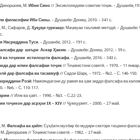
, Диноршоев, М.
Ибни Сино
// Энсиклопедияи советии тоҷик. – Душанбе,1978.
ум филасофии Ибн Сины
. – Душанбе: Дониш, 2010. – 341 с.
 М., Сафаров, Д.
Ҳуқуқи гурезаҳо
: Маҷмуаи таълимӣ-методӣ. – Душанбе: V
с.
я Насриддина Туси
. – Душанбе, 2012. – 191 с.
алсафа дар шеъри Аскар Ҳаким
. – Душанбе: Дониш, 2012. – 59 с.
сӣ ва тоҷикии истилоҳоти фалсафа
. – Душанбе, 2016. – 343 с.
анда дар илми фалсафаи тоҷик
// Тоҷикистони советӣ. – 1970. – 11 январ
олӣ дар фалсафа ва тасаввуф
// Садои Шарқ. – 1972. – №2. – С. 146-150.
ахриддини Розӣ
: Намояндагони ду равия ва ҳам зидди фалсафа ва калом
0. – №6. – С. 110-117.
арим
// Илм ва ҳаёт. – 1990. – №3. – С.22-23.
и тоҷикон дар асрҳои IX – XIV
// Ҷумҳурият. – 2000. – 27 май.
, М.
Фалсафа ва ҳаёт
: Суҳбати мухбир бо мудири сектори таърихи фал
М. Диноршоев // Тоҷикистони советӣ. – 1982. – 27 май.