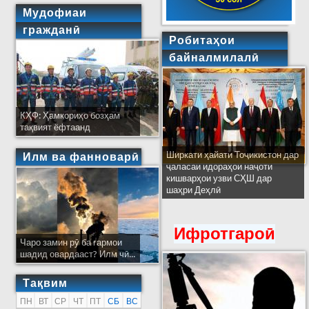
Мудофиаи
гражданӣ
Робитаҳои
байналмилалӣ
КҲФ: Ҳамкориҳо бозҳам
тақвият ёфтаанд
Ширкати ҳайати Тоҷикистон дар
Илм ва фанноварӣ
ҷаласаи идораҳои наҷоти
кишварҳои узви СҲШ дар
шаҳри Деҳлӣ
Ифротгароӣ
Чаро замин рӯ ба гармои
шадид овардааст? Илм чӣ...
Тақвим
ПН
ВТ
СР
ЧТ
ПТ
СБ
ВС