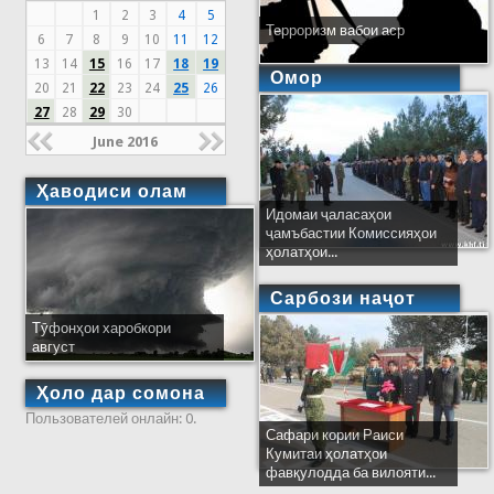
1
2
3
4
5
Терроризм вабои аср
6
7
8
9
10
11
12
13
14
15
16
17
18
19
Омор
20
21
22
23
24
25
26
27
28
29
30
June 2016
Ҳаводиси олам
Идомаи ҷаласаҳои
ҷамъбастии Комиссияҳои
ҳолатҳои...
Сарбози наҷот
Тӯфонҳои харобкори
август
Ҳоло дар сомона
Пользователей онлайн: 0.
Сафари кории Раиси
Кумитаи ҳолатҳои
фавқулодда ба вилояти...