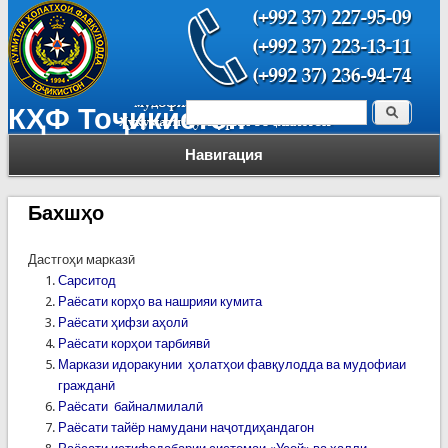
Поиск
КҲФ Тоҷикистон
Форма поиска
Навигация
Бахшҳо
Дастгоҳи марказӣ
Сарситод
Раёсати корҳо ва нашрияи кумита
Раёсати ҳифзи аҳолӣ
Раёсати корҳои тарбиявӣ
Маркази идоракунии ҳолатҳои фавқулодда ва мудофиаи
гражданӣ
Раёсати байналмилалӣ
Раёсати тайёр намудани наҷотдиҳандагон