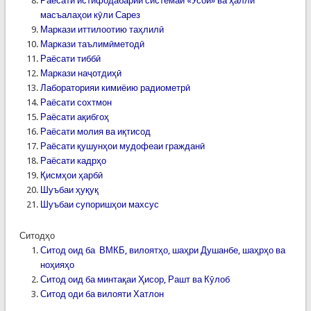
Раёсати истифодабарии системаи «Усой» ва ҳалли
масъалаҳои кӯли Сарез
Маркази иттилоотию таҳлилӣ
Маркази таълимӣметодӣ
Раёсати тиббӣ
Маркази наҷотдиҳӣ
Лабораторияи кимиёию радиометрӣ
Раёсати сохтмон
Раёсати ақибгоҳ
Раёсати молия ва иқтисод
Раёсати қушунҳои мудофеаи гражданӣ
Раёсати кадрҳо
Қисмҳои ҳарбӣ
Шуъбаи ҳуқуқ
Шуъбаи супоришҳои махсус
Ситодҳо
Ситод оид ба ВМКБ, вилоятҳо, шаҳри Душанбе, шаҳрҳо ва
ноҳияҳо
Ситод оид ба минтақаи Ҳисор, Рашт ва Кӯлоб
Ситод оди ба вилояти Хатлон