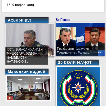
1640 нафар хонд
Ахбори рӯз
Бо Пешво
Президенти Ҷумҳурии
КҲФ: ҶАЛАСАИ ҲАЙАТИ
Тоҷикистон ба Раиси...
МУШОВАРА ОИД БА
ҶАМЪБАСТИ
НАТИҶАҲОИ...
30 СОЛИ НАҶОТ
Маводҳои видеоӣ